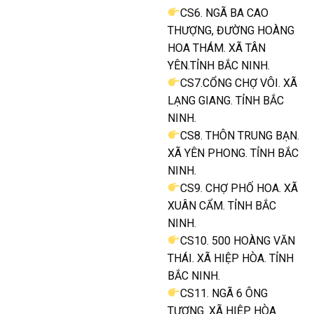
CS6. NGÃ BA CAO
THƯỢNG, ĐƯỜNG HOÀNG
HOA THÁM. XÃ TÂN
YÊN.TỈNH BẮC NINH.
CS7.CỔNG CHỢ VÔI. XÃ
LẠNG GIANG. TỈNH BẮC
NINH.
CS8. THÔN TRUNG BẠN.
XÃ YÊN PHONG. TỈNH BẮC
NINH.
CS9. CHỢ PHỐ HOA. XÃ
XUÂN CẨM. TỈNH BẮC
NINH.
CS10. 500 HOÀNG VĂN
THÁI. XÃ HIỆP HÒA. TỈNH
BẮC NINH.
CS11. NGÃ 6 ÔNG
TƯỢNG. XÃ HIỆP HÒA.