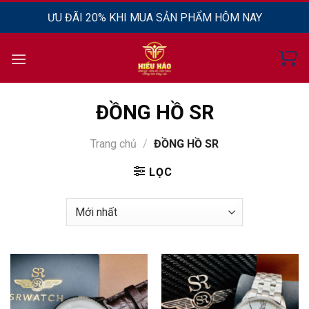
Chuyển
ƯU ĐÃI 20% KHI MUA SẢN PHẨM HÔM NAY
đến
nội
dung
ĐỒNG HỒ SR
Trang chủ
/
ĐỒNG HỒ SR
LỌC