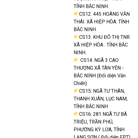
TỈNH BẮC NINH.
CS12. 445 HOÀNG VĂN
THÁI. XÃ HIỆP HÒA. TỈNH
BẮC NINH.
CS13. KHU ĐÔ THỊ TNR.
XÃ HIỆP HÒA . TỈNH BẮC
NINH.
CS14: NGÃ 3 CAO
THƯỢNG XÃ TÂN YÊN -
BẮC NINH (Đối diện Văn
Chiến)
CS15: NGÃ TƯ THÂN,
THANH XUÂN, LỤC NAM,
TỈNH BẮC NINH
CS16: 281 NGÃ TƯ BÀ
TRIỆU, TRẦN PHÚ,
PHƯỜNG KỲ LỪA, TỈNH
LẠNG SƠN ( Đối diện FPT)