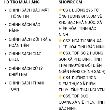
HỖ TRỢ MUA HÀNG
SHOWROOM
CHÍNH SÁCH BẢO MẬT
CS1. ĐƯỜNG 296 TỪ
THÔNG TIN
ÔNG TƯỢNG ĐI 500M VỀ
KHO BẠC NHÀ NƯỚC. XÃ
CHÍNH SÁCH BẢO
HIỆP HÒA . TỈNH BẮC
HÀNH
NINH.
CHÍNH SÁCH ĐỔI TRẢ &
CS2. NGÃ TƯ BIỂN. XÃ
HOÀN TIỀN
HIỆP HÒA. TỈNH BẮC NINH.
CS3. TDP SỐ 2 HƯƠNG
CHÍNH SÁCH GIAO
SƠN XÃ PHÚ BÌNH. TỈNH
NHẬN
THÁI NGUYÊN( ĐỐI DIỆN
CHÍNH SÁCH XỬ LÝ
NGÂN HÀNG CHÍNH SÁCH)
KHIẾU NẠI
CS4. ĐƯỜNG TRÒN
CHÍNH SÁCH THANH
ĐIỀM THỤY. XÃ ĐIỂM
TOÁN
THỤY- TỈNH THÁI NGUYÊN.
CS5. TDP DỤC
QUANG.XÃ VIỆT YÊN. TỈNH
BẮC NINH.