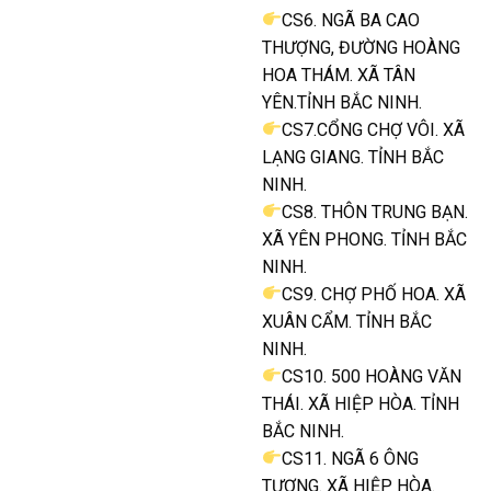
CS6. NGÃ BA CAO
THƯỢNG, ĐƯỜNG HOÀNG
HOA THÁM. XÃ TÂN
YÊN.TỈNH BẮC NINH.
CS7.CỔNG CHỢ VÔI. XÃ
LẠNG GIANG. TỈNH BẮC
NINH.
CS8. THÔN TRUNG BẠN.
XÃ YÊN PHONG. TỈNH BẮC
NINH.
CS9. CHỢ PHỐ HOA. XÃ
XUÂN CẨM. TỈNH BẮC
NINH.
CS10. 500 HOÀNG VĂN
THÁI. XÃ HIỆP HÒA. TỈNH
BẮC NINH.
CS11. NGÃ 6 ÔNG
TƯỢNG. XÃ HIỆP HÒA.