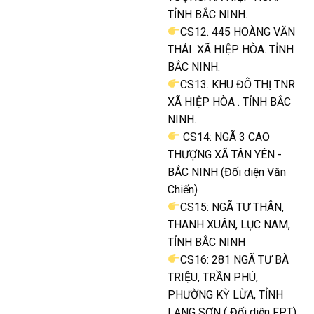
TỈNH BẮC NINH.
CS12. 445 HOÀNG VĂN
THÁI. XÃ HIỆP HÒA. TỈNH
BẮC NINH.
CS13. KHU ĐÔ THỊ TNR.
XÃ HIỆP HÒA . TỈNH BẮC
NINH.
CS14: NGÃ 3 CAO
THƯỢNG XÃ TÂN YÊN -
BẮC NINH (Đối diện Văn
Chiến)
CS15: NGÃ TƯ THÂN,
THANH XUÂN, LỤC NAM,
TỈNH BẮC NINH
CS16: 281 NGÃ TƯ BÀ
TRIỆU, TRẦN PHÚ,
PHƯỜNG KỲ LỪA, TỈNH
LẠNG SƠN ( Đối diện FPT)