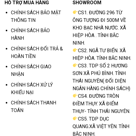
HỖ TRỢ MUA HÀNG
SHOWROOM
CHÍNH SÁCH BẢO MẬT
CS1. ĐƯỜNG 296 TỪ
THÔNG TIN
ÔNG TƯỢNG ĐI 500M VỀ
KHO BẠC NHÀ NƯỚC. XÃ
CHÍNH SÁCH BẢO
HIỆP HÒA . TỈNH BẮC
HÀNH
NINH.
CHÍNH SÁCH ĐỔI TRẢ &
CS2. NGÃ TƯ BIỂN. XÃ
HOÀN TIỀN
HIỆP HÒA. TỈNH BẮC NINH.
CS3. TDP SỐ 2 HƯƠNG
CHÍNH SÁCH GIAO
SƠN XÃ PHÚ BÌNH. TỈNH
NHẬN
THÁI NGUYÊN( ĐỐI DIỆN
CHÍNH SÁCH XỬ LÝ
NGÂN HÀNG CHÍNH SÁCH)
KHIẾU NẠI
CS4. ĐƯỜNG TRÒN
CHÍNH SÁCH THANH
ĐIỀM THỤY. XÃ ĐIỂM
TOÁN
THỤY- TỈNH THÁI NGUYÊN.
CS5. TDP DỤC
QUANG.XÃ VIỆT YÊN. TỈNH
BẮC NINH.