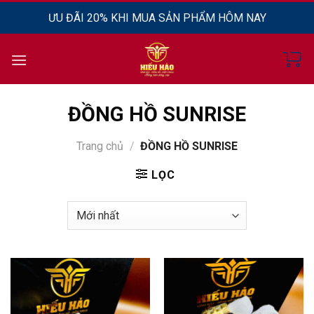
Chuyển
ƯU ĐÃI 20% KHI MUA SẢN PHẨM HÔM NAY
đến
nội
dung
ĐỒNG HỒ SUNRISE
Trang chủ
/
ĐỒNG HỒ SUNRISE
LỌC