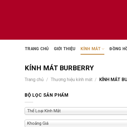
Chuyển
đến
nội
dung
TRANG CHỦ
GIỚI THIỆU
KÍNH MÁT
ĐỒNG H
KÍNH MÁT BURBERRY
Trang chủ
/
Thương hiệu kính mát
/
KÍNH MÁT B
BỘ LỌC SẢN PHẨM
Thể Loại Kính Mắt
Khoảng Giá