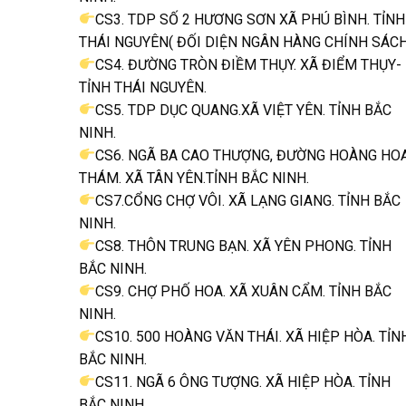
CS3. TDP SỐ 2 HƯƠNG SƠN XÃ PHÚ BÌNH. TỈNH
THÁI NGUYÊN( ĐỐI DIỆN NGÂN HÀNG CHÍNH SÁCH
CS4. ĐƯỜNG TRÒN ĐIỀM THỤY. XÃ ĐIỂM THỤY-
TỈNH THÁI NGUYÊN.
CS5. TDP DỤC QUANG.XÃ VIỆT YÊN. TỈNH BẮC
NINH.
CS6. NGÃ BA CAO THƯỢNG, ĐƯỜNG HOÀNG HO
THÁM. XÃ TÂN YÊN.TỈNH BẮC NINH.
CS7.CỔNG CHỢ VÔI. XÃ LẠNG GIANG. TỈNH BẮC
NINH.
CS8. THÔN TRUNG BẠN. XÃ YÊN PHONG. TỈNH
BẮC NINH.
CS9. CHỢ PHỐ HOA. XÃ XUÂN CẨM. TỈNH BẮC
NINH.
CS10. 500 HOÀNG VĂN THÁI. XÃ HIỆP HÒA. TỈN
BẮC NINH.
CS11. NGÃ 6 ÔNG TƯỢNG. XÃ HIỆP HÒA. TỈNH
BẮC NINH.