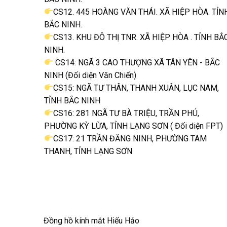
CS12. 445 HOÀNG VĂN THÁI. XÃ HIỆP HÒA. TỈN
BẮC NINH.
CS13. KHU ĐÔ THỊ TNR. XÃ HIỆP HÒA . TỈNH BẮ
NINH.
CS14: NGÃ 3 CAO THƯỢNG XÃ TÂN YÊN - BẮC
NINH (Đối diện Văn Chiến)
CS15: NGÃ TƯ THÂN, THANH XUÂN, LỤC NAM,
TỈNH BẮC NINH
CS16: 281 NGÃ TƯ BÀ TRIỆU, TRẦN PHÚ,
PHƯỜNG KỲ LỪA, TỈNH LẠNG SƠN ( Đối diện FPT)
CS17: 21 TRẦN ĐĂNG NINH, PHƯỜNG TAM
THANH, TỈNH LẠNG SƠN
Đồng hồ kính mắt Hiếu Hảo