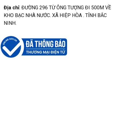
Địa chỉ
: ĐƯỜNG 296 TỪ ÔNG TƯỢNG ĐI 500M VỀ
KHO BẠC NHÀ NƯỚC. XÃ HIỆP HÒA . TỈNH BẮC
NINH.