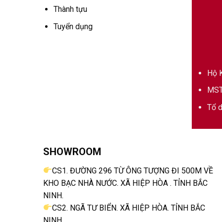
Thành tựu
Tuyển dụng
Hộ K
MST
Tổ d
SHOWROOM
CS1. ĐƯỜNG 296 TỪ ÔNG TƯỢNG ĐI 500M VỀ
KHO BẠC NHÀ NƯỚC. XÃ HIỆP HÒA . TỈNH BẮC
NINH.
CS2. NGÃ TƯ BIỂN. XÃ HIỆP HÒA. TỈNH BẮC
NINH.