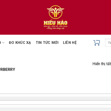
Tìm
Ồ
ĐO KHÚC XẠ
TIN TỨC MỚI
LIÊN HỆ
kiếm
Hiển thị tấ
URBERRY