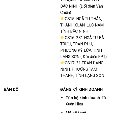
BẮC NINH (Đối diện Văn
Chiến)
CS15: NGÃ TƯ THÂN,
THANH XUÂN, LỤC NAM,
TỈNH BẮC NINH
CS16: 281 NGÃ TƯ BÀ
TRIỆU, TRẦN PHÚ,
PHƯỜNG KỲ LỪA, TỈNH
LẠNG SƠN ( Đối diện FPT)
CS17: 21 TRẦN ĐĂNG
NINH, PHƯỜNG TAM
THANH, TỈNH LẠNG SƠN
BẢN ĐỒ
ĐĂNG KÝ KINH DOANH
Tên hộ kinh doanh
: Tô
Xuân Hiếu
Mã số thuế
: