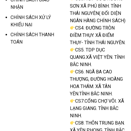
SƠN XÃ PHÚ BÌNH. TỈNH
NHẬN
THÁI NGUYÊN( ĐỐI DIỆN
CHÍNH SÁCH XỬ LÝ
NGÂN HÀNG CHÍNH SÁCH)
KHIẾU NẠI
CS4. ĐƯỜNG TRÒN
CHÍNH SÁCH THANH
ĐIỀM THỤY. XÃ ĐIỂM
TOÁN
THỤY- TỈNH THÁI NGUYÊN.
CS5. TDP DỤC
QUANG.XÃ VIỆT YÊN. TỈNH
BẮC NINH.
CS6. NGÃ BA CAO
THƯỢNG, ĐƯỜNG HOÀNG
HOA THÁM. XÃ TÂN
YÊN.TỈNH BẮC NINH.
CS7.CỔNG CHỢ VÔI. XÃ
LẠNG GIANG. TỈNH BẮC
NINH.
CS8. THÔN TRUNG BẠN.
XÃ YÊN PHONG. TỈNH BẮC