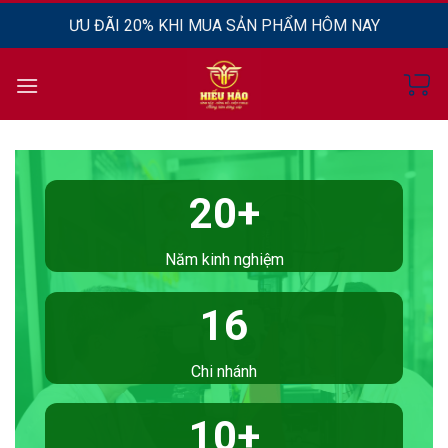
Chuyển
ƯU ĐÃI 20% KHI MUA SẢN PHẨM HÔM NAY
đến
nội
dung
20+
Năm kinh nghiệm
16
Chi nhánh
10+