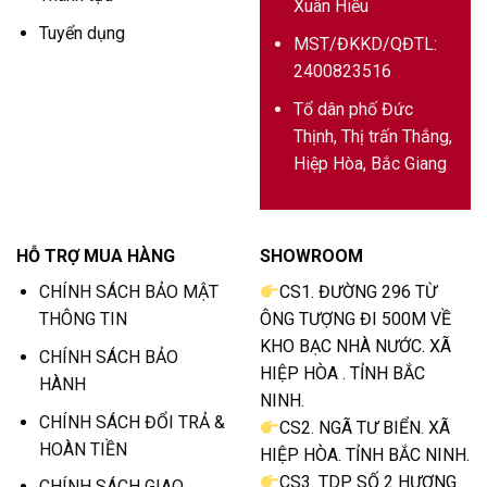
Xuân Hiếu
Tuyển dụng
MST/ĐKKD/QĐTL:
2400823516
Tổ dân phố Đức
Thịnh, Thị trấn Thắng,
Hiệp Hòa, Bắc Giang
HỖ TRỢ MUA HÀNG
SHOWROOM
CHÍNH SÁCH BẢO MẬT
CS1. ĐƯỜNG 296 TỪ
THÔNG TIN
ÔNG TƯỢNG ĐI 500M VỀ
KHO BẠC NHÀ NƯỚC. XÃ
CHÍNH SÁCH BẢO
HIỆP HÒA . TỈNH BẮC
HÀNH
NINH.
CHÍNH SÁCH ĐỔI TRẢ &
CS2. NGÃ TƯ BIỂN. XÃ
HOÀN TIỀN
HIỆP HÒA. TỈNH BẮC NINH.
CS3. TDP SỐ 2 HƯƠNG
CHÍNH SÁCH GIAO