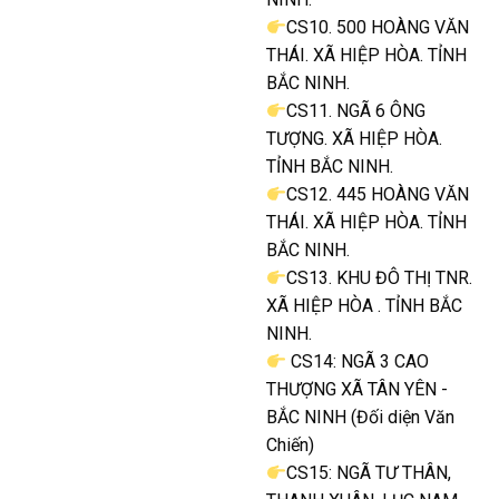
CS10. 500 HOÀNG VĂN
THÁI. XÃ HIỆP HÒA. TỈNH
BẮC NINH.
CS11. NGÃ 6 ÔNG
TƯỢNG. XÃ HIỆP HÒA.
TỈNH BẮC NINH.
CS12. 445 HOÀNG VĂN
THÁI. XÃ HIỆP HÒA. TỈNH
BẮC NINH.
CS13. KHU ĐÔ THỊ TNR.
XÃ HIỆP HÒA . TỈNH BẮC
NINH.
CS14: NGÃ 3 CAO
THƯỢNG XÃ TÂN YÊN -
BẮC NINH (Đối diện Văn
Chiến)
CS15: NGÃ TƯ THÂN,