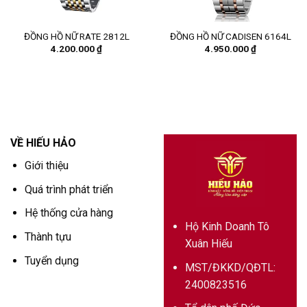
ĐỒNG HỒ NỮ RATE 2812L
ĐỒNG HỒ NỮ CADISEN 6164L
4.200.000
₫
4.950.000
₫
VỀ HIẾU HẢO
Giới thiệu
Quá trình phát triển
Hệ thống cửa hàng
Hộ Kinh Doanh Tô
Thành tựu
Xuân Hiếu
Tuyển dụng
MST/ĐKKD/QĐTL:
2400823516