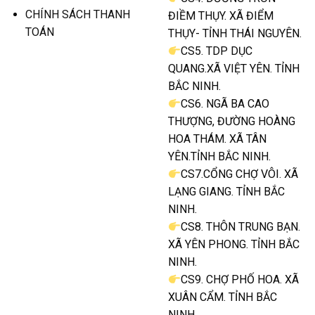
CHÍNH SÁCH THANH
ĐIỀM THỤY. XÃ ĐIỂM
TOÁN
THỤY- TỈNH THÁI NGUYÊN.
CS5. TDP DỤC
QUANG.XÃ VIỆT YÊN. TỈNH
BẮC NINH.
CS6. NGÃ BA CAO
THƯỢNG, ĐƯỜNG HOÀNG
HOA THÁM. XÃ TÂN
YÊN.TỈNH BẮC NINH.
CS7.CỔNG CHỢ VÔI. XÃ
LẠNG GIANG. TỈNH BẮC
NINH.
CS8. THÔN TRUNG BẠN.
XÃ YÊN PHONG. TỈNH BẮC
NINH.
CS9. CHỢ PHỐ HOA. XÃ
XUÂN CẨM. TỈNH BẮC
NINH.