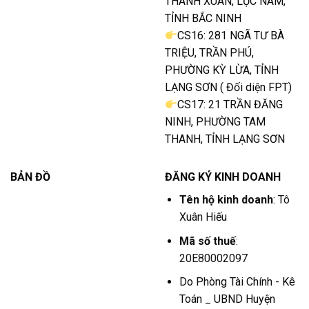
THANH XUÂN, LỤC NAM,
TỈNH BẮC NINH
CS16: 281 NGÃ TƯ BÀ
TRIỆU, TRẦN PHÚ,
PHƯỜNG KỲ LỪA, TỈNH
LẠNG SƠN ( Đối diện FPT)
CS17: 21 TRẦN ĐĂNG
NINH, PHƯỜNG TAM
THANH, TỈNH LẠNG SƠN
BẢN ĐỒ
ĐĂNG KÝ KINH DOANH
Tên hộ kinh doanh
: Tô
Xuân Hiếu
Mã số thuế
:
20E80002097
Do Phòng Tài Chính - Kê
Toán _ UBND Huyện