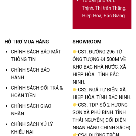
Tổ dân phố Đức
Thịnh, Thị trấn Thắng,
Hiệp Hòa, Bắc Giang
HỖ TRỢ MUA HÀNG
SHOWROOM
CHÍNH SÁCH BẢO MẬT
CS1. ĐƯỜNG 296 TỪ
THÔNG TIN
ÔNG TƯỢNG ĐI 500M VỀ
KHO BẠC NHÀ NƯỚC. XÃ
CHÍNH SÁCH BẢO
HIỆP HÒA . TỈNH BẮC
HÀNH
NINH.
CHÍNH SÁCH ĐỔI TRẢ &
CS2. NGÃ TƯ BIỂN. XÃ
HOÀN TIỀN
HIỆP HÒA. TỈNH BẮC NINH.
CS3. TDP SỐ 2 HƯƠNG
CHÍNH SÁCH GIAO
SƠN XÃ PHÚ BÌNH. TỈNH
NHẬN
THÁI NGUYÊN( ĐỐI DIỆN
CHÍNH SÁCH XỬ LÝ
NGÂN HÀNG CHÍNH SÁCH)
KHIẾU NẠI
CS4. ĐƯỜNG TRÒN