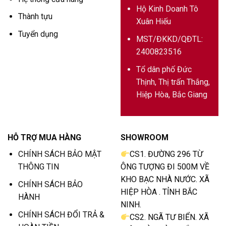
Hộ Kinh Doanh Tô
Thành tựu
Xuân Hiếu
Tuyển dụng
MST/ĐKKD/QĐTL:
2400823516
Tổ dân phố Đức
Thịnh, Thị trấn Thắng,
Hiệp Hòa, Bắc Giang
HỖ TRỢ MUA HÀNG
SHOWROOM
CHÍNH SÁCH BẢO MẬT
CS1. ĐƯỜNG 296 TỪ
THÔNG TIN
ÔNG TƯỢNG ĐI 500M VỀ
KHO BẠC NHÀ NƯỚC. XÃ
CHÍNH SÁCH BẢO
HIỆP HÒA . TỈNH BẮC
HÀNH
NINH.
CHÍNH SÁCH ĐỔI TRẢ &
CS2. NGÃ TƯ BIỂN. XÃ