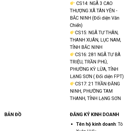
CS14: NGÃ 3 CAO
THƯỢNG XÃ TÂN YÊN -
BẮC NINH (Đối diện Văn
Chiến)
CS15: NGÃ TƯ THÂN,
THANH XUÂN, LỤC NAM,
TỈNH BẮC NINH
CS16: 281 NGÃ TƯ BÀ
TRIỆU, TRẦN PHÚ,
PHƯỜNG KỲ LỪA, TỈNH
LẠNG SƠN ( Đối diện FPT)
CS17: 21 TRẦN ĐĂNG
NINH, PHƯỜNG TAM
THANH, TỈNH LẠNG SƠN
BẢN ĐỒ
ĐĂNG KÝ KINH DOANH
Tên hộ kinh doanh
: Tô