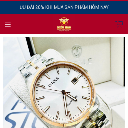
Chuyển
ƯU ĐÃI 20% KHI MUA SẢN PHẨM HÔM NAY
đến
nội
dung