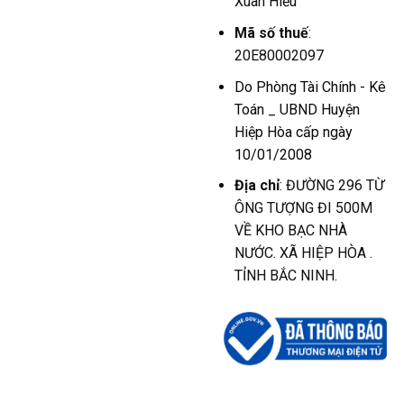
Xuân Hiếu
Mã số thuế
:
20E80002097
Do Phòng Tài Chính - Kê
Toán _ UBND Huyện
Hiệp Hòa cấp ngày
10/01/2008
Địa chỉ
: ĐƯỜNG 296 TỪ
ÔNG TƯỢNG ĐI 500M
VỀ KHO BẠC NHÀ
NƯỚC. XÃ HIỆP HÒA .
TỈNH BẮC NINH.