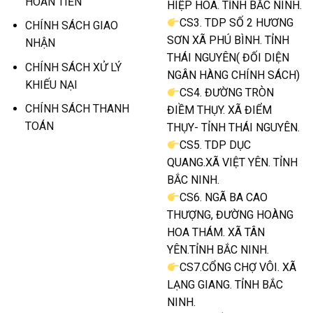
HOÀN TIỀN
HIỆP HÒA. TỈNH BẮC NINH.
CS3. TDP SỐ 2 HƯƠNG
CHÍNH SÁCH GIAO
SƠN XÃ PHÚ BÌNH. TỈNH
NHẬN
THÁI NGUYÊN( ĐỐI DIỆN
CHÍNH SÁCH XỬ LÝ
NGÂN HÀNG CHÍNH SÁCH)
KHIẾU NẠI
CS4. ĐƯỜNG TRÒN
CHÍNH SÁCH THANH
ĐIỀM THỤY. XÃ ĐIỂM
TOÁN
THỤY- TỈNH THÁI NGUYÊN.
CS5. TDP DỤC
QUANG.XÃ VIỆT YÊN. TỈNH
BẮC NINH.
CS6. NGÃ BA CAO
THƯỢNG, ĐƯỜNG HOÀNG
HOA THÁM. XÃ TÂN
YÊN.TỈNH BẮC NINH.
CS7.CỔNG CHỢ VÔI. XÃ
LẠNG GIANG. TỈNH BẮC
NINH.