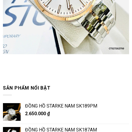
SẢN PHẨM NỔI BẬT
ĐỒNG HỒ STARKE NAM SK189PM
2.650.000
₫
ĐỒNG HỒ STARKE NAM SK187AM