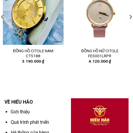
ĐỒNG HỒ CITOLE NAM
ĐỒNG HỒ NỮ CITOLE
CT5188
FE5001LRPR
3.190.000
₫
4.120.000
₫
VỀ HIẾU HẢO
Giới thiệu
Quá trình phát triển
Hệ thống cửa hàng