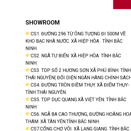
SHOWROOM
CS1. ĐƯỜNG 296 TỪ ÔNG TƯỢNG ĐI 500M VỀ
KHO BẠC NHÀ NƯỚC. XÃ HIỆP HÒA . TỈNH BẮC
NINH.
CS2. NGÃ TƯ BIỂN. XÃ HIỆP HÒA. TỈNH BẮC
NINH.
CS3. TDP SỐ 2 HƯƠNG SƠN XÃ PHÚ BÌNH. TỈNH
THÁI NGUYÊN( ĐỐI DIỆN NGÂN HÀNG CHÍNH SÁCH
CS4. ĐƯỜNG TRÒN ĐIỀM THỤY. XÃ ĐIỂM THỤY-
TỈNH THÁI NGUYÊN.
CS5. TDP DỤC QUANG.XÃ VIỆT YÊN. TỈNH BẮC
NINH.
CS6. NGÃ BA CAO THƯỢNG, ĐƯỜNG HOÀNG HO
THÁM. XÃ TÂN YÊN.TỈNH BẮC NINH.
CS7.CỔNG CHỢ VÔI. XÃ LẠNG GIANG. TỈNH BẮC