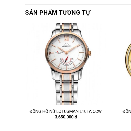
SẢN PHẨM TƯƠNG TỰ
8
ĐỒNG HỒ NỮ LOTUSMAN L101A.CCW
ĐỒN
3.650.000
₫