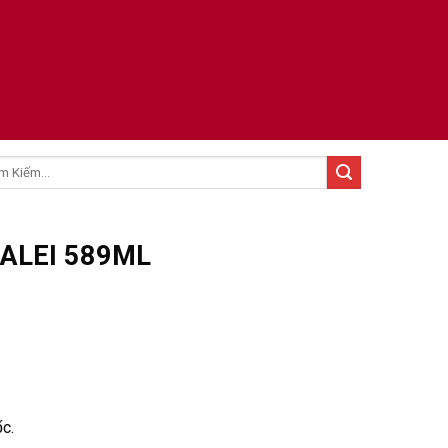
:
ALEI 589ML
́c.