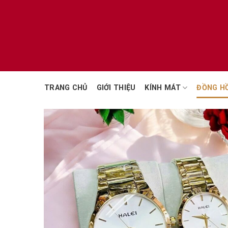
Chuyển
đến
nội
dung
TRANG CHỦ
GIỚI THIỆU
KÍNH MÁT
ĐỒNG H