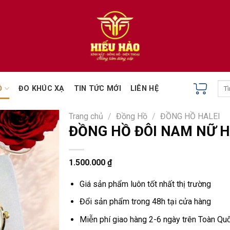
Tìm
Ồ
ĐO KHÚC XẠ
TIN TỨC MỚI
LIÊN HỆ
kiếm
Trang chủ
/
Đồng Hồ
/
ĐỒNG HỒ HALEI
ĐỒNG HỒ ĐÔI NAM NỮ H
1.500.000
₫
Giá sản phẩm luôn tốt nhất thị trường
Đổi sản phẩm trong 48h tại cửa hàng
Miễn phí giao hàng 2-6 ngày trên Toàn Quô