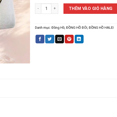
ĐỒNG HỒ ĐÔI NAM NỮ HALEI 589ML số lượng
THÊM VÀO GIỎ HÀNG
Danh mục:
Đồng Hồ
,
ĐỒNG HỒ ĐÔI
,
ĐỒNG HỒ HALEI