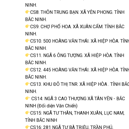
NINH.
CS8. THÔN TRUNG BẠN. XÃ YÊN PHONG. TỈNH
BẮC NINH.
CS9. CHỢ PHỐ HOA. XÃ XUÂN CẨM. TỈNH BẮC
NINH.
CS10. 500 HOÀNG VĂN THÁI. XÃ HIỆP HÒA. TỈN
BẮC NINH.
CS11. NGÃ 6 ÔNG TƯỢNG. XÃ HIỆP HÒA. TỈNH
BẮC NINH.
CS12. 445 HOÀNG VĂN THÁI. XÃ HIỆP HÒA. TỈN
BẮC NINH.
CS13. KHU ĐÔ THỊ TNR. XÃ HIỆP HÒA . TỈNH BẮ
NINH.
CS14: NGÃ 3 CAO THƯỢNG XÃ TÂN YÊN - BẮC
NINH (Đối diện Văn Chiến)
CS15: NGÃ TƯ THÂN, THANH XUÂN, LỤC NAM,
TỈNH BẮC NINH
CS16: 281 NGÃ TƯ BÀ TRIỆU, TRẦN PHÚ,