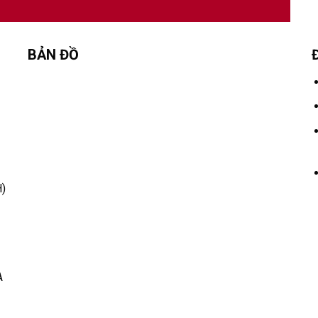
BẢN ĐỒ
)
A