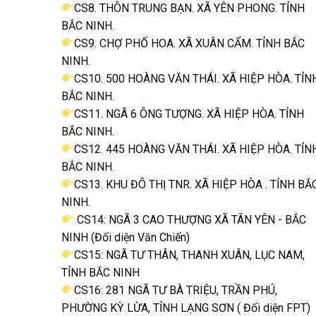
CS8. THÔN TRUNG BẠN. XÃ YÊN PHONG. TỈNH
BẮC NINH.
CS9. CHỢ PHỐ HOA. XÃ XUÂN CẨM. TỈNH BẮC
NINH.
CS10. 500 HOÀNG VĂN THÁI. XÃ HIỆP HÒA. TỈN
BẮC NINH.
CS11. NGÃ 6 ÔNG TƯỢNG. XÃ HIỆP HÒA. TỈNH
BẮC NINH.
CS12. 445 HOÀNG VĂN THÁI. XÃ HIỆP HÒA. TỈN
BẮC NINH.
CS13. KHU ĐÔ THỊ TNR. XÃ HIỆP HÒA . TỈNH BẮ
NINH.
CS14: NGÃ 3 CAO THƯỢNG XÃ TÂN YÊN - BẮC
NINH (Đối diện Văn Chiến)
CS15: NGÃ TƯ THÂN, THANH XUÂN, LỤC NAM,
TỈNH BẮC NINH
CS16: 281 NGÃ TƯ BÀ TRIỆU, TRẦN PHÚ,
PHƯỜNG KỲ LỪA, TỈNH LẠNG SƠN ( Đối diện FPT)