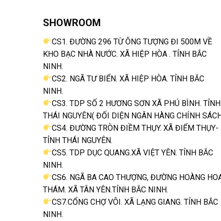
SHOWROOM
CS1. ĐƯỜNG 296 TỪ ÔNG TƯỢNG ĐI 500M VỀ
KHO BẠC NHÀ NƯỚC. XÃ HIỆP HÒA . TỈNH BẮC
NINH.
CS2. NGÃ TƯ BIỂN. XÃ HIỆP HÒA. TỈNH BẮC
NINH.
CS3. TDP SỐ 2 HƯƠNG SƠN XÃ PHÚ BÌNH. TỈNH
THÁI NGUYÊN( ĐỐI DIỆN NGÂN HÀNG CHÍNH SÁCH
CS4. ĐƯỜNG TRÒN ĐIỀM THỤY. XÃ ĐIỂM THỤY-
TỈNH THÁI NGUYÊN.
CS5. TDP DỤC QUANG.XÃ VIỆT YÊN. TỈNH BẮC
NINH.
CS6. NGÃ BA CAO THƯỢNG, ĐƯỜNG HOÀNG HO
THÁM. XÃ TÂN YÊN.TỈNH BẮC NINH.
CS7.CỔNG CHỢ VÔI. XÃ LẠNG GIANG. TỈNH BẮC
NINH.