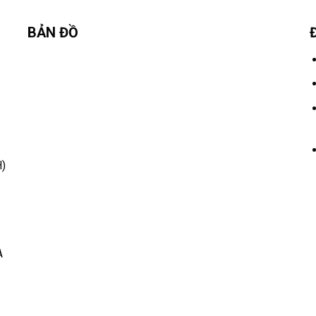
BẢN ĐỒ
)
A