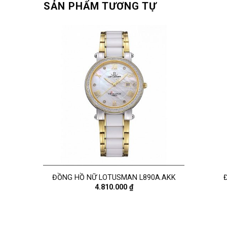
SẢN PHẨM TƯƠNG TỰ
07L
ĐỒNG HỒ NỮ LOTUSMAN L890A.AKK
4.810.000
₫