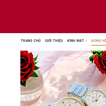
Chuyển
đến
nội
dung
TRANG CHỦ
GIỚI THIỆU
KÍNH MÁT
ĐỒNG H