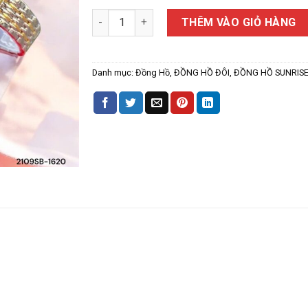
ĐỒNG HỒ ĐÔI NAM NỮ SUNRISE 2109SB số lư
THÊM VÀO GIỎ HÀNG
Danh mục:
Đồng Hồ
,
ĐỒNG HỒ ĐÔI
,
ĐỒNG HỒ SUNRIS