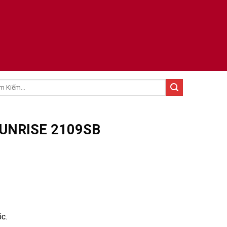
:
UNRISE 2109SB
́c.