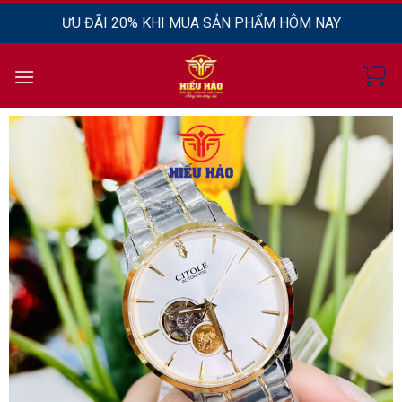
Chuyển
ƯU ĐÃI 20% KHI MUA SẢN PHẨM HÔM NAY
đến
nội
dung