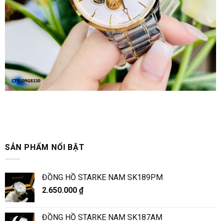
SẢN PHẨM NỔI BẬT
ĐỒNG HỒ STARKE NAM SK189PM
2.650.000
₫
ĐỒNG HỒ STARKE NAM SK187AM