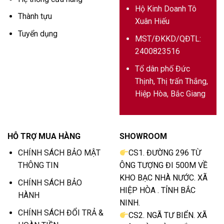
Hộ Kinh Doanh Tô
Thành tựu
Xuân Hiếu
Tuyển dụng
MST/ĐKKD/QĐTL:
2400823516
Tổ dân phố Đức
Thịnh, Thị trấn Thắng,
Hiệp Hòa, Bắc Giang
HỖ TRỢ MUA HÀNG
SHOWROOM
CHÍNH SÁCH BẢO MẬT
CS1. ĐƯỜNG 296 TỪ
THÔNG TIN
ÔNG TƯỢNG ĐI 500M VỀ
KHO BẠC NHÀ NƯỚC. XÃ
CHÍNH SÁCH BẢO
HIỆP HÒA . TỈNH BẮC
HÀNH
NINH.
CHÍNH SÁCH ĐỔI TRẢ &
CS2. NGÃ TƯ BIỂN. XÃ