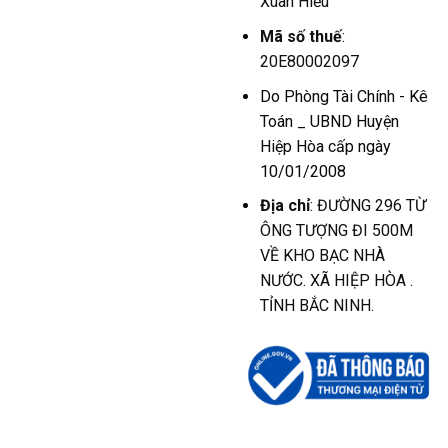
Xuân Hiếu
Mã số thuế
:
20E80002097
Do Phòng Tài Chính - Kê
Toán _ UBND Huyện
Hiệp Hòa cấp ngày
10/01/2008
Địa chỉ
: ĐƯỜNG 296 TỪ
ÔNG TƯỢNG ĐI 500M
VỀ KHO BẠC NHÀ
NƯỚC. XÃ HIỆP HÒA .
TỈNH BẮC NINH.