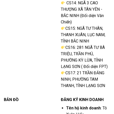
CS14: NGÃ 3 CAO
THƯỢNG XÃ TÂN YÊN -
BẮC NINH (Đối diện Văn
Chiến)
CS15: NGÃ TƯ THÂN,
THANH XUÂN, LỤC NAM,
TỈNH BẮC NINH
CS16: 281 NGÃ TƯ BÀ
TRIỆU, TRẦN PHÚ,
PHƯỜNG KỲ LỪA, TỈNH
LẠNG SƠN ( Đối diện FPT)
CS17: 21 TRẦN ĐĂNG
NINH, PHƯỜNG TAM
THANH, TỈNH LẠNG SƠN
BẢN ĐỒ
ĐĂNG KÝ KINH DOANH
Tên hộ kinh doanh
: Tô