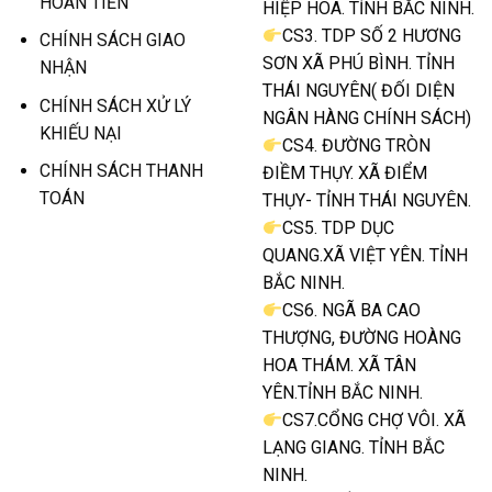
HOÀN TIỀN
HIỆP HÒA. TỈNH BẮC NINH.
CS3. TDP SỐ 2 HƯƠNG
CHÍNH SÁCH GIAO
SƠN XÃ PHÚ BÌNH. TỈNH
NHẬN
THÁI NGUYÊN( ĐỐI DIỆN
CHÍNH SÁCH XỬ LÝ
NGÂN HÀNG CHÍNH SÁCH)
KHIẾU NẠI
CS4. ĐƯỜNG TRÒN
CHÍNH SÁCH THANH
ĐIỀM THỤY. XÃ ĐIỂM
TOÁN
THỤY- TỈNH THÁI NGUYÊN.
CS5. TDP DỤC
QUANG.XÃ VIỆT YÊN. TỈNH
BẮC NINH.
CS6. NGÃ BA CAO
THƯỢNG, ĐƯỜNG HOÀNG
HOA THÁM. XÃ TÂN
YÊN.TỈNH BẮC NINH.
CS7.CỔNG CHỢ VÔI. XÃ
LẠNG GIANG. TỈNH BẮC
NINH.