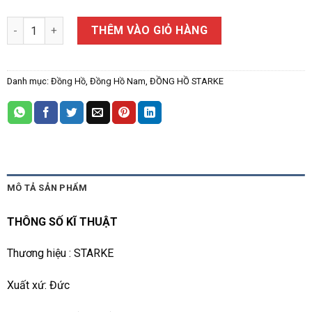
ĐỒNG HỒ NAM STARKE SK157AM số lượng
THÊM VÀO GIỎ HÀNG
Danh mục:
Đồng Hồ
,
Đồng Hồ Nam
,
ĐỒNG HỒ STARKE
MÔ TẢ SẢN PHẨM
THÔNG SỐ KĨ THUẬT
Thương hiệu : STARKE
Xuất xứ: Đức