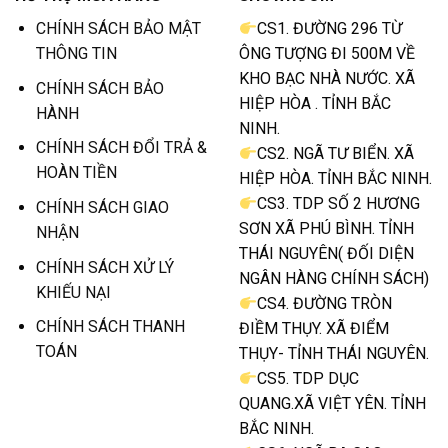
CHÍNH SÁCH BẢO MẬT
CS1. ĐƯỜNG 296 TỪ
THÔNG TIN
ÔNG TƯỢNG ĐI 500M VỀ
KHO BẠC NHÀ NƯỚC. XÃ
CHÍNH SÁCH BẢO
HIỆP HÒA . TỈNH BẮC
HÀNH
NINH.
CHÍNH SÁCH ĐỔI TRẢ &
CS2. NGÃ TƯ BIỂN. XÃ
HOÀN TIỀN
HIỆP HÒA. TỈNH BẮC NINH.
CS3. TDP SỐ 2 HƯƠNG
CHÍNH SÁCH GIAO
SƠN XÃ PHÚ BÌNH. TỈNH
NHẬN
THÁI NGUYÊN( ĐỐI DIỆN
CHÍNH SÁCH XỬ LÝ
NGÂN HÀNG CHÍNH SÁCH)
KHIẾU NẠI
CS4. ĐƯỜNG TRÒN
CHÍNH SÁCH THANH
ĐIỀM THỤY. XÃ ĐIỂM
TOÁN
THỤY- TỈNH THÁI NGUYÊN.
CS5. TDP DỤC
QUANG.XÃ VIỆT YÊN. TỈNH
BẮC NINH.