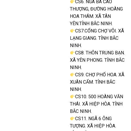
CS6. NGÃ BA CAO
THƯỢNG, ĐƯỜNG HOÀNG
HOA THÁM. XÃ TÂN
YÊN.TỈNH BẮC NINH.
CS7.CỔNG CHỢ VÔI. XÃ
LẠNG GIANG. TỈNH BẮC
NINH.
CS8. THÔN TRUNG BẠN.
XÃ YÊN PHONG. TỈNH BẮC
NINH.
CS9. CHỢ PHỐ HOA. XÃ
XUÂN CẨM. TỈNH BẮC
NINH.
CS10. 500 HOÀNG VĂN
THÁI. XÃ HIỆP HÒA. TỈNH
BẮC NINH.
CS11. NGÃ 6 ÔNG
TƯỢNG. XÃ HIỆP HÒA.