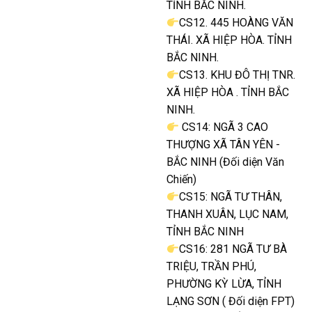
TỈNH BẮC NINH.
CS12. 445 HOÀNG VĂN
THÁI. XÃ HIỆP HÒA. TỈNH
BẮC NINH.
CS13. KHU ĐÔ THỊ TNR.
XÃ HIỆP HÒA . TỈNH BẮC
NINH.
CS14: NGÃ 3 CAO
THƯỢNG XÃ TÂN YÊN -
BẮC NINH (Đối diện Văn
Chiến)
CS15: NGÃ TƯ THÂN,
THANH XUÂN, LỤC NAM,
TỈNH BẮC NINH
CS16: 281 NGÃ TƯ BÀ
TRIỆU, TRẦN PHÚ,
PHƯỜNG KỲ LỪA, TỈNH
LẠNG SƠN ( Đối diện FPT)