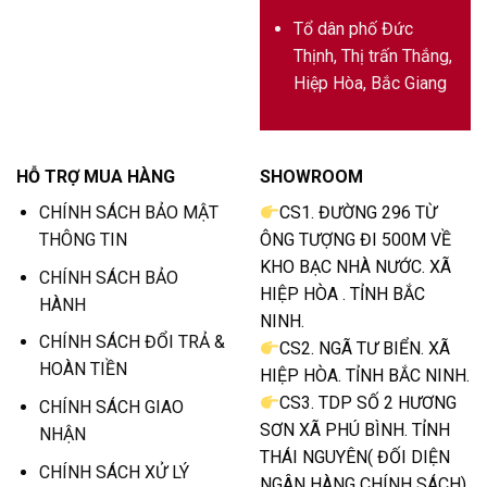
Tổ dân phố Đức
Thịnh, Thị trấn Thắng,
Hiệp Hòa, Bắc Giang
HỖ TRỢ MUA HÀNG
SHOWROOM
CHÍNH SÁCH BẢO MẬT
CS1. ĐƯỜNG 296 TỪ
THÔNG TIN
ÔNG TƯỢNG ĐI 500M VỀ
KHO BẠC NHÀ NƯỚC. XÃ
CHÍNH SÁCH BẢO
HIỆP HÒA . TỈNH BẮC
HÀNH
NINH.
CHÍNH SÁCH ĐỔI TRẢ &
CS2. NGÃ TƯ BIỂN. XÃ
HOÀN TIỀN
HIỆP HÒA. TỈNH BẮC NINH.
CS3. TDP SỐ 2 HƯƠNG
CHÍNH SÁCH GIAO
SƠN XÃ PHÚ BÌNH. TỈNH
NHẬN
THÁI NGUYÊN( ĐỐI DIỆN
CHÍNH SÁCH XỬ LÝ
NGÂN HÀNG CHÍNH SÁCH)