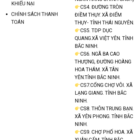
KHIẾU NẠI
CS4. ĐƯỜNG TRÒN
CHÍNH SÁCH THANH
ĐIỀM THỤY. XÃ ĐIỂM
TOÁN
THỤY- TỈNH THÁI NGUYÊN.
CS5. TDP DỤC
QUANG.XÃ VIỆT YÊN. TỈNH
BẮC NINH.
CS6. NGÃ BA CAO
THƯỢNG, ĐƯỜNG HOÀNG
HOA THÁM. XÃ TÂN
YÊN.TỈNH BẮC NINH.
CS7.CỔNG CHỢ VÔI. XÃ
LẠNG GIANG. TỈNH BẮC
NINH.
CS8. THÔN TRUNG BẠN.
XÃ YÊN PHONG. TỈNH BẮC
NINH.
CS9. CHỢ PHỐ HOA. XÃ
XUÂN CẨM. TỈNH BẮC