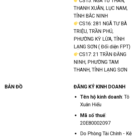
CS15: NGÃ TƯ THÂN,
THANH XUÂN, LỤC NAM,
TỈNH BẮC NINH
CS16: 281 NGÃ TƯ BÀ
TRIỆU, TRẦN PHÚ,
PHƯỜNG KỲ LỪA, TỈNH
LẠNG SƠN ( Đối diện FPT)
CS17: 21 TRẦN ĐĂNG
NINH, PHƯỜNG TAM
THANH, TỈNH LẠNG SƠN
BẢN ĐỒ
ĐĂNG KÝ KINH DOANH
Tên hộ kinh doanh
: Tô
Xuân Hiếu
Mã số thuế
:
20E80002097
Do Phòng Tài Chính - Kê