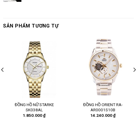
SẢN PHẨM TƯƠNG TỰ
ĐỒNG HỒ NỮ STARKE
ĐỒNG HỒ ORIENT RA-
SK038AL
AR0001S10B
1.850.000
₫
14.240.000
₫