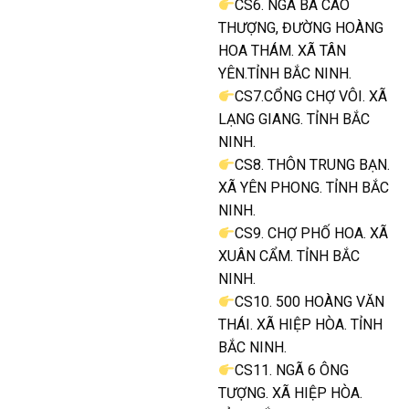
CS6. NGÃ BA CAO
THƯỢNG, ĐƯỜNG HOÀNG
HOA THÁM. XÃ TÂN
YÊN.TỈNH BẮC NINH.
CS7.CỔNG CHỢ VÔI. XÃ
LẠNG GIANG. TỈNH BẮC
NINH.
CS8. THÔN TRUNG BẠN.
XÃ YÊN PHONG. TỈNH BẮC
NINH.
CS9. CHỢ PHỐ HOA. XÃ
XUÂN CẨM. TỈNH BẮC
NINH.
CS10. 500 HOÀNG VĂN
THÁI. XÃ HIỆP HÒA. TỈNH
BẮC NINH.
CS11. NGÃ 6 ÔNG
TƯỢNG. XÃ HIỆP HÒA.