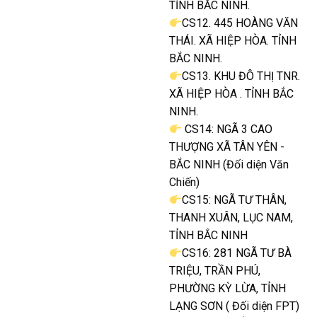
TỈNH BẮC NINH.
CS12. 445 HOÀNG VĂN
THÁI. XÃ HIỆP HÒA. TỈNH
BẮC NINH.
CS13. KHU ĐÔ THỊ TNR.
XÃ HIỆP HÒA . TỈNH BẮC
NINH.
CS14: NGÃ 3 CAO
THƯỢNG XÃ TÂN YÊN -
BẮC NINH (Đối diện Văn
Chiến)
CS15: NGÃ TƯ THÂN,
THANH XUÂN, LỤC NAM,
TỈNH BẮC NINH
CS16: 281 NGÃ TƯ BÀ
TRIỆU, TRẦN PHÚ,
PHƯỜNG KỲ LỪA, TỈNH
LẠNG SƠN ( Đối diện FPT)