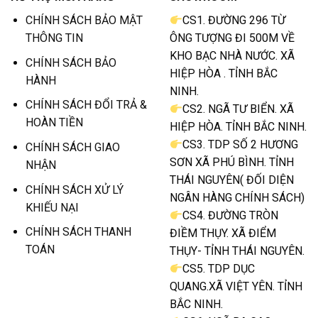
CHÍNH SÁCH BẢO MẬT
CS1. ĐƯỜNG 296 TỪ
THÔNG TIN
ÔNG TƯỢNG ĐI 500M VỀ
KHO BẠC NHÀ NƯỚC. XÃ
CHÍNH SÁCH BẢO
HIỆP HÒA . TỈNH BẮC
HÀNH
NINH.
CHÍNH SÁCH ĐỔI TRẢ &
CS2. NGÃ TƯ BIỂN. XÃ
HOÀN TIỀN
HIỆP HÒA. TỈNH BẮC NINH.
CS3. TDP SỐ 2 HƯƠNG
CHÍNH SÁCH GIAO
SƠN XÃ PHÚ BÌNH. TỈNH
NHẬN
THÁI NGUYÊN( ĐỐI DIỆN
CHÍNH SÁCH XỬ LÝ
NGÂN HÀNG CHÍNH SÁCH)
KHIẾU NẠI
CS4. ĐƯỜNG TRÒN
CHÍNH SÁCH THANH
ĐIỀM THỤY. XÃ ĐIỂM
TOÁN
THỤY- TỈNH THÁI NGUYÊN.
CS5. TDP DỤC
QUANG.XÃ VIỆT YÊN. TỈNH
BẮC NINH.