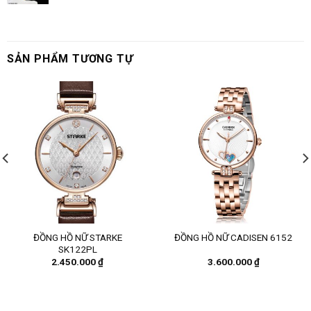
SẢN PHẨM TƯƠNG TỰ
ĐỒNG HỒ NỮ STARKE
ĐỒNG HỒ NỮ CADISEN 6152
SK122PL
2.450.000
₫
3.600.000
₫