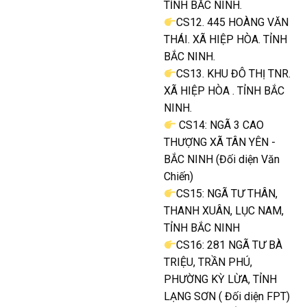
TỈNH BẮC NINH.
CS12. 445 HOÀNG VĂN
THÁI. XÃ HIỆP HÒA. TỈNH
BẮC NINH.
CS13. KHU ĐÔ THỊ TNR.
XÃ HIỆP HÒA . TỈNH BẮC
NINH.
CS14: NGÃ 3 CAO
THƯỢNG XÃ TÂN YÊN -
BẮC NINH (Đối diện Văn
Chiến)
CS15: NGÃ TƯ THÂN,
THANH XUÂN, LỤC NAM,
TỈNH BẮC NINH
CS16: 281 NGÃ TƯ BÀ
TRIỆU, TRẦN PHÚ,
PHƯỜNG KỲ LỪA, TỈNH
LẠNG SƠN ( Đối diện FPT)