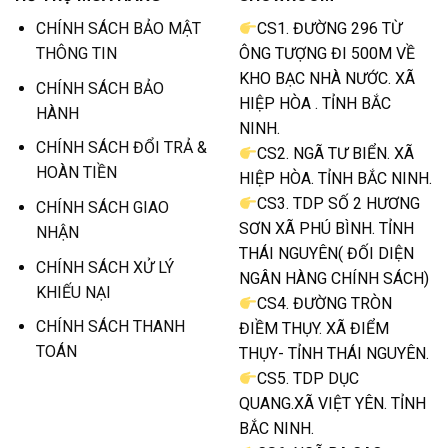
CHÍNH SÁCH BẢO MẬT
CS1. ĐƯỜNG 296 TỪ
THÔNG TIN
ÔNG TƯỢNG ĐI 500M VỀ
KHO BẠC NHÀ NƯỚC. XÃ
CHÍNH SÁCH BẢO
HIỆP HÒA . TỈNH BẮC
HÀNH
NINH.
CHÍNH SÁCH ĐỔI TRẢ &
CS2. NGÃ TƯ BIỂN. XÃ
HOÀN TIỀN
HIỆP HÒA. TỈNH BẮC NINH.
CS3. TDP SỐ 2 HƯƠNG
CHÍNH SÁCH GIAO
SƠN XÃ PHÚ BÌNH. TỈNH
NHẬN
THÁI NGUYÊN( ĐỐI DIỆN
CHÍNH SÁCH XỬ LÝ
NGÂN HÀNG CHÍNH SÁCH)
KHIẾU NẠI
CS4. ĐƯỜNG TRÒN
CHÍNH SÁCH THANH
ĐIỀM THỤY. XÃ ĐIỂM
TOÁN
THỤY- TỈNH THÁI NGUYÊN.
CS5. TDP DỤC
QUANG.XÃ VIỆT YÊN. TỈNH
BẮC NINH.