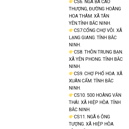
CS6. NGÃ BA CAO
THƯỢNG, ĐƯỜNG HOÀNG
HOA THÁM. XÃ TÂN
YÊN.TỈNH BẮC NINH.
CS7.CỔNG CHỢ VÔI. XÃ
LẠNG GIANG. TỈNH BẮC
NINH.
CS8. THÔN TRUNG BẠN.
XÃ YÊN PHONG. TỈNH BẮC
NINH.
CS9. CHỢ PHỐ HOA. XÃ
XUÂN CẨM. TỈNH BẮC
NINH.
CS10. 500 HOÀNG VĂN
THÁI. XÃ HIỆP HÒA. TỈNH
BẮC NINH.
CS11. NGÃ 6 ÔNG
TƯỢNG. XÃ HIỆP HÒA.