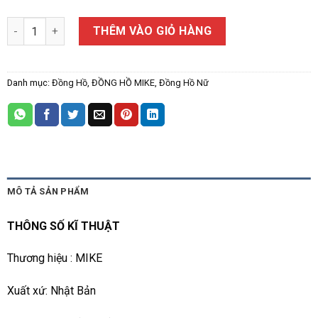
ĐỒNG HỒ NỮ MIKE 68392L CÓ LỊCH số lượng
THÊM VÀO GIỎ HÀNG
Danh mục:
Đồng Hồ
,
ĐỒNG HỒ MIKE
,
Đồng Hồ Nữ
MÔ TẢ SẢN PHẨM
THÔNG SỐ KĨ THUẬT
Thương hiệu : MIKE
Xuất xứ: Nhật Bản