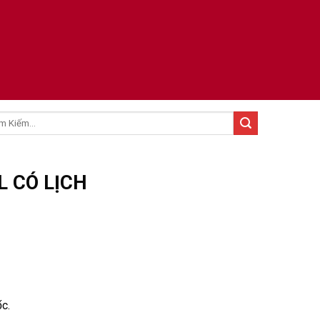
:
L CÓ LỊCH
́c.