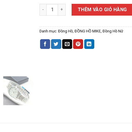
ĐỒNG HỒ NỮ MIKE 8359L CÓ LỊCH số lượng
THÊM VÀO GIỎ HÀNG
Danh mục:
Đồng Hồ
,
ĐỒNG HỒ MIKE
,
Đồng Hồ Nữ