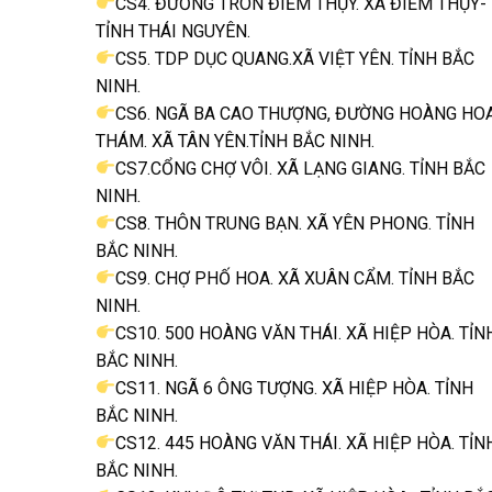
CS4. ĐƯỜNG TRÒN ĐIỀM THỤY. XÃ ĐIỂM THỤY-
TỈNH THÁI NGUYÊN.
CS5. TDP DỤC QUANG.XÃ VIỆT YÊN. TỈNH BẮC
NINH.
CS6. NGÃ BA CAO THƯỢNG, ĐƯỜNG HOÀNG HO
THÁM. XÃ TÂN YÊN.TỈNH BẮC NINH.
CS7.CỔNG CHỢ VÔI. XÃ LẠNG GIANG. TỈNH BẮC
NINH.
CS8. THÔN TRUNG BẠN. XÃ YÊN PHONG. TỈNH
BẮC NINH.
CS9. CHỢ PHỐ HOA. XÃ XUÂN CẨM. TỈNH BẮC
NINH.
CS10. 500 HOÀNG VĂN THÁI. XÃ HIỆP HÒA. TỈN
BẮC NINH.
CS11. NGÃ 6 ÔNG TƯỢNG. XÃ HIỆP HÒA. TỈNH
BẮC NINH.
CS12. 445 HOÀNG VĂN THÁI. XÃ HIỆP HÒA. TỈN
BẮC NINH.