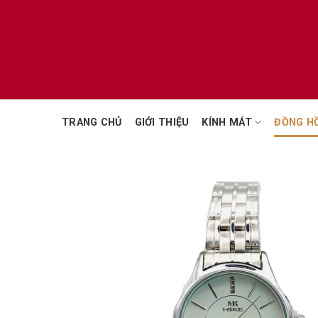
Chuyển
đến
nội
dung
TRANG CHỦ
GIỚI THIỆU
KÍNH MÁT
ĐỒNG H