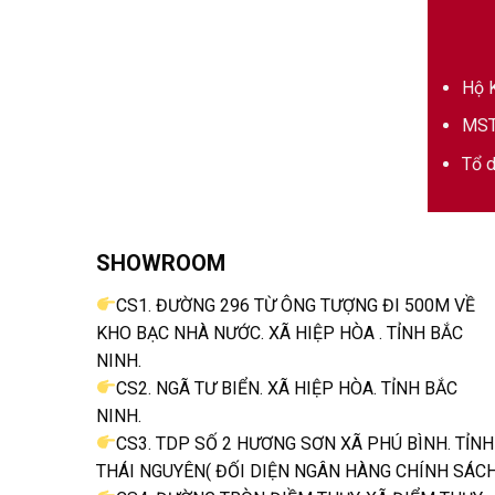
Hộ K
MST
Tổ d
SHOWROOM
CS1. ĐƯỜNG 296 TỪ ÔNG TƯỢNG ĐI 500M VỀ
KHO BẠC NHÀ NƯỚC. XÃ HIỆP HÒA . TỈNH BẮC
NINH.
CS2. NGÃ TƯ BIỂN. XÃ HIỆP HÒA. TỈNH BẮC
NINH.
CS3. TDP SỐ 2 HƯƠNG SƠN XÃ PHÚ BÌNH. TỈNH
THÁI NGUYÊN( ĐỐI DIỆN NGÂN HÀNG CHÍNH SÁCH