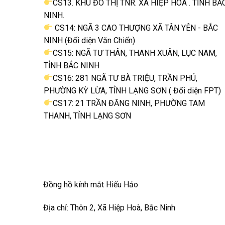
CS13. KHU ĐÔ THỊ TNR. XÃ HIỆP HÒA . TỈNH BẮ
NINH.
CS14: NGÃ 3 CAO THƯỢNG XÃ TÂN YÊN - BẮC
NINH (Đối diện Văn Chiến)
CS15: NGÃ TƯ THÂN, THANH XUÂN, LỤC NAM,
TỈNH BẮC NINH
CS16: 281 NGÃ TƯ BÀ TRIỆU, TRẦN PHÚ,
PHƯỜNG KỲ LỪA, TỈNH LẠNG SƠN ( Đối diện FPT)
CS17: 21 TRẦN ĐĂNG NINH, PHƯỜNG TAM
THANH, TỈNH LẠNG SƠN
Đồng hồ kính mắt Hiếu Hảo
Địa chỉ: Thôn 2, Xã Hiệp Hoà, Bắc Ninh