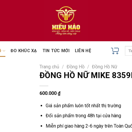
Tìm
Ồ
ĐO KHÚC XẠ
TIN TỨC MỚI
LIÊN HỆ
kiếm
Trang chủ
/
Đồng Hồ
/
Đồng Hồ Nữ
ĐỒNG HỒ NỮ MIKE 8359
600.000
₫
Giá sản phẩm luôn tốt nhất thị trường
Đổi sản phẩm trong 48h tại cửa hàng
Miễn phí giao hàng 2-6 ngày trên Toàn Quô