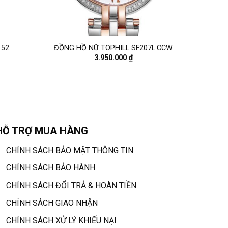
152
ĐỒNG HỒ NỮ TOPHILL SF207L.CCW
3.950.000
₫
HỖ TRỢ MUA HÀNG
CHÍNH SÁCH BẢO MẬT THÔNG TIN
CHÍNH SÁCH BẢO HÀNH
CHÍNH SÁCH ĐỔI TRẢ & HOÀN TIỀN
CHÍNH SÁCH GIAO NHẬN
CHÍNH SÁCH XỬ LÝ KHIẾU NẠI