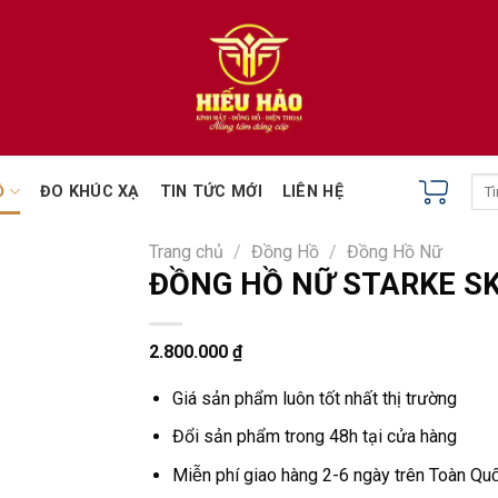
Tìm
Ồ
ĐO KHÚC XẠ
TIN TỨC MỚI
LIÊN HỆ
kiếm
Trang chủ
/
Đồng Hồ
/
Đồng Hồ Nữ
ĐỒNG HỒ NỮ STARKE S
2.800.000
₫
Giá sản phẩm luôn tốt nhất thị trường
Đổi sản phẩm trong 48h tại cửa hàng
Miễn phí giao hàng 2-6 ngày trên Toàn Quô