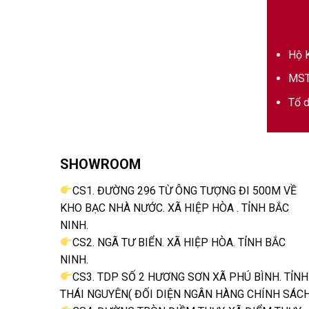
Hộ K
MST
Tổ d
SHOWROOM
CS1. ĐƯỜNG 296 TỪ ÔNG TƯỢNG ĐI 500M VỀ
KHO BẠC NHÀ NƯỚC. XÃ HIỆP HÒA . TỈNH BẮC
NINH.
CS2. NGÃ TƯ BIỂN. XÃ HIỆP HÒA. TỈNH BẮC
NINH.
CS3. TDP SỐ 2 HƯƠNG SƠN XÃ PHÚ BÌNH. TỈNH
THÁI NGUYÊN( ĐỐI DIỆN NGÂN HÀNG CHÍNH SÁCH