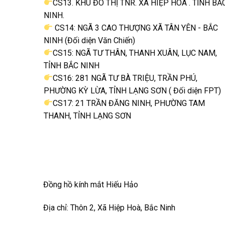
CS13. KHU ĐÔ THỊ TNR. XÃ HIỆP HÒA . TỈNH BẮ
NINH.
CS14: NGÃ 3 CAO THƯỢNG XÃ TÂN YÊN - BẮC
NINH (Đối diện Văn Chiến)
CS15: NGÃ TƯ THÂN, THANH XUÂN, LỤC NAM,
TỈNH BẮC NINH
CS16: 281 NGÃ TƯ BÀ TRIỆU, TRẦN PHÚ,
PHƯỜNG KỲ LỪA, TỈNH LẠNG SƠN ( Đối diện FPT)
CS17: 21 TRẦN ĐĂNG NINH, PHƯỜNG TAM
THANH, TỈNH LẠNG SƠN
Đồng hồ kính mắt Hiếu Hảo
Địa chỉ: Thôn 2, Xã Hiệp Hoà, Bắc Ninh