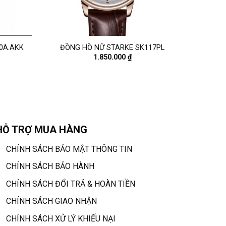
0A.AKK
ĐỒNG HỒ NỮ STARKE SK117PL
1.850.000
₫
HỖ TRỢ MUA HÀNG
CHÍNH SÁCH BẢO MẬT THÔNG TIN
CHÍNH SÁCH BẢO HÀNH
CHÍNH SÁCH ĐỔI TRẢ & HOÀN TIỀN
CHÍNH SÁCH GIAO NHẬN
CHÍNH SÁCH XỬ LÝ KHIẾU NẠI