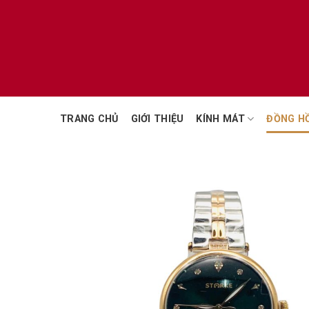
Chuyển
đến
nội
dung
TRANG CHỦ
GIỚI THIỆU
KÍNH MÁT
ĐỒNG H