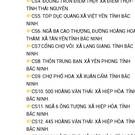
CS4. ĐƯỜNG TRÒN ĐIỀM THỤY. XÃ ĐIỂM THỤY-
TỈNH THÁI NGUYÊN.
CS5. TDP DỤC QUANG.XÃ VIỆT YÊN. TỈNH BẮC
NINH.
CS6. NGÃ BA CAO THƯỢNG, ĐƯỜNG HOÀNG HO
THÁM. XÃ TÂN YÊN.TỈNH BẮC NINH.
CS7.CỔNG CHỢ VÔI. XÃ LẠNG GIANG. TỈNH BẮC
NINH.
CS8. THÔN TRUNG BẠN. XÃ YÊN PHONG. TỈNH
BẮC NINH.
CS9. CHỢ PHỐ HOA. XÃ XUÂN CẨM. TỈNH BẮC
NINH.
CS10. 500 HOÀNG VĂN THÁI. XÃ HIỆP HÒA. TỈN
BẮC NINH.
CS11. NGÃ 6 ÔNG TƯỢNG. XÃ HIỆP HÒA. TỈNH
BẮC NINH.
CS12. 445 HOÀNG VĂN THÁI. XÃ HIỆP HÒA. TỈN
BẮC NINH.