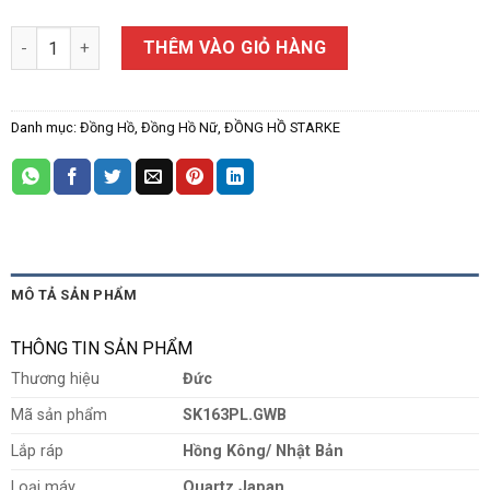
ĐỒNG HỒ NỮ STARKE SK163PL số lượng
THÊM VÀO GIỎ HÀNG
Danh mục:
Đồng Hồ
,
Đồng Hồ Nữ
,
ĐỒNG HỒ STARKE
MÔ TẢ SẢN PHẨM
THÔNG TIN SẢN PHẨM
Thương hiệu
Đức
Mã sản phẩm
SK163PL.GWB
Lắp ráp
Hồng Kông/ Nhật Bản
Loại máy
Quartz Japan