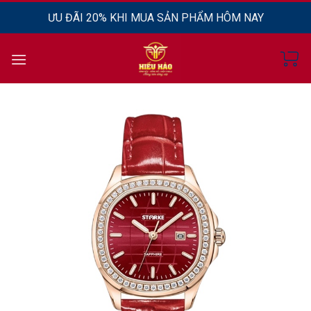
Chuyển
ƯU ĐÃI 20% KHI MUA SẢN PHẨM HÔM NAY
đến
nội
dung