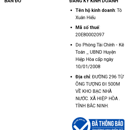
BẢN ĐỒ
ĐĂNG KÝ KINH DOANH
Tên hộ kinh doanh
: Tô
Xuân Hiếu
Mã số thuế
:
20E80002097
Do Phòng Tài Chính - Kê
Toán _ UBND Huyện
Hiệp Hòa cấp ngày
10/01/2008
Địa chỉ
: ĐƯỜNG 296 TỪ
ÔNG TƯỢNG ĐI 500M
VỀ KHO BẠC NHÀ
NƯỚC. XÃ HIỆP HÒA .
TỈNH BẮC NINH.