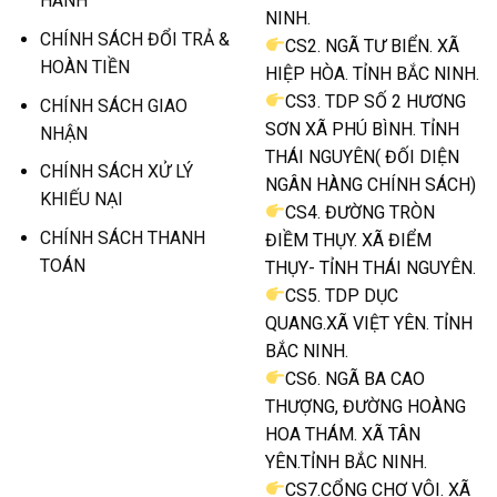
HÀNH
NINH.
CHÍNH SÁCH ĐỔI TRẢ &
CS2. NGÃ TƯ BIỂN. XÃ
HOÀN TIỀN
HIỆP HÒA. TỈNH BẮC NINH.
CS3. TDP SỐ 2 HƯƠNG
CHÍNH SÁCH GIAO
SƠN XÃ PHÚ BÌNH. TỈNH
NHẬN
THÁI NGUYÊN( ĐỐI DIỆN
CHÍNH SÁCH XỬ LÝ
NGÂN HÀNG CHÍNH SÁCH)
KHIẾU NẠI
CS4. ĐƯỜNG TRÒN
CHÍNH SÁCH THANH
ĐIỀM THỤY. XÃ ĐIỂM
TOÁN
THỤY- TỈNH THÁI NGUYÊN.
CS5. TDP DỤC
QUANG.XÃ VIỆT YÊN. TỈNH
BẮC NINH.
CS6. NGÃ BA CAO
THƯỢNG, ĐƯỜNG HOÀNG
HOA THÁM. XÃ TÂN
YÊN.TỈNH BẮC NINH.
CS7.CỔNG CHỢ VÔI. XÃ