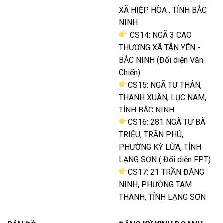
XÃ HIỆP HÒA . TỈNH BẮC
NINH.
CS14: NGÃ 3 CAO
THƯỢNG XÃ TÂN YÊN -
BẮC NINH (Đối diện Văn
Chiến)
CS15: NGÃ TƯ THÂN,
THANH XUÂN, LỤC NAM,
TỈNH BẮC NINH
CS16: 281 NGÃ TƯ BÀ
TRIỆU, TRẦN PHÚ,
PHƯỜNG KỲ LỪA, TỈNH
LẠNG SƠN ( Đối diện FPT)
CS17: 21 TRẦN ĐĂNG
NINH, PHƯỜNG TAM
THANH, TỈNH LẠNG SƠN