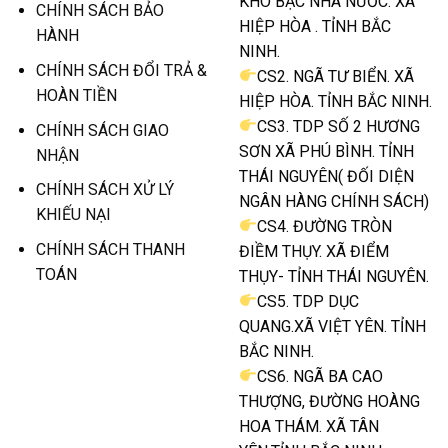
KHO BẠC NHÀ NƯỚC. XÃ
CHÍNH SÁCH BẢO
HIỆP HÒA . TỈNH BẮC
HÀNH
NINH.
CHÍNH SÁCH ĐỔI TRẢ &
CS2. NGÃ TƯ BIỂN. XÃ
HOÀN TIỀN
HIỆP HÒA. TỈNH BẮC NINH.
CS3. TDP SỐ 2 HƯƠNG
CHÍNH SÁCH GIAO
SƠN XÃ PHÚ BÌNH. TỈNH
NHẬN
THÁI NGUYÊN( ĐỐI DIỆN
CHÍNH SÁCH XỬ LÝ
NGÂN HÀNG CHÍNH SÁCH)
KHIẾU NẠI
CS4. ĐƯỜNG TRÒN
CHÍNH SÁCH THANH
ĐIỀM THỤY. XÃ ĐIỂM
TOÁN
THỤY- TỈNH THÁI NGUYÊN.
CS5. TDP DỤC
QUANG.XÃ VIỆT YÊN. TỈNH
BẮC NINH.
CS6. NGÃ BA CAO
THƯỢNG, ĐƯỜNG HOÀNG
HOA THÁM. XÃ TÂN