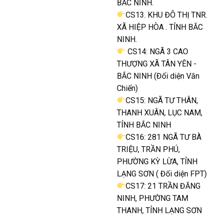
BẮC NINH.
CS13. KHU ĐÔ THỊ TNR.
XÃ HIỆP HÒA . TỈNH BẮC
NINH.
CS14: NGÃ 3 CAO
THƯỢNG XÃ TÂN YÊN -
BẮC NINH (Đối diện Văn
Chiến)
CS15: NGÃ TƯ THÂN,
THANH XUÂN, LỤC NAM,
TỈNH BẮC NINH
CS16: 281 NGÃ TƯ BÀ
TRIỆU, TRẦN PHÚ,
PHƯỜNG KỲ LỪA, TỈNH
LẠNG SƠN ( Đối diện FPT)
CS17: 21 TRẦN ĐĂNG
NINH, PHƯỜNG TAM
THANH, TỈNH LẠNG SƠN