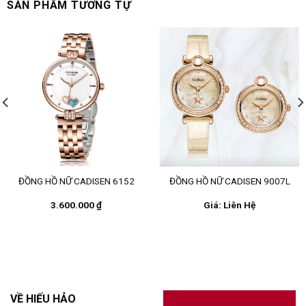
SẢN PHẨM TƯƠNG TỰ
ĐỒNG HỒ NỮ CADISEN 6152
ĐỒNG HỒ NỮ CADISEN 9007L
3.600.000
₫
Giá: Liên Hệ
VỀ HIẾU HẢO