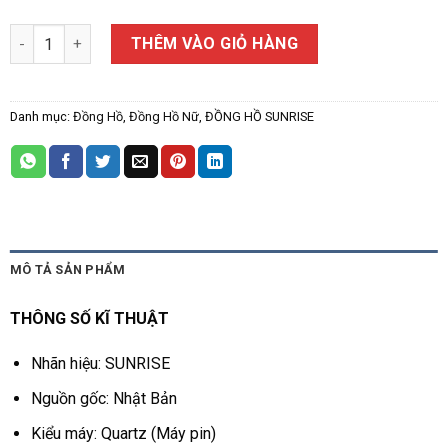
ĐỒNG HỒ NỮ SUNRISE 2109SB số lượng
THÊM VÀO GIỎ HÀNG
Danh mục:
Đồng Hồ
,
Đồng Hồ Nữ
,
ĐỒNG HỒ SUNRISE
MÔ TẢ SẢN PHẨM
THÔNG SỐ KĨ THUẬT
Nhãn hiệu: SUNRISE
Nguồn gốc: Nhật Bản
Kiểu máy: Quartz (Máy pin)