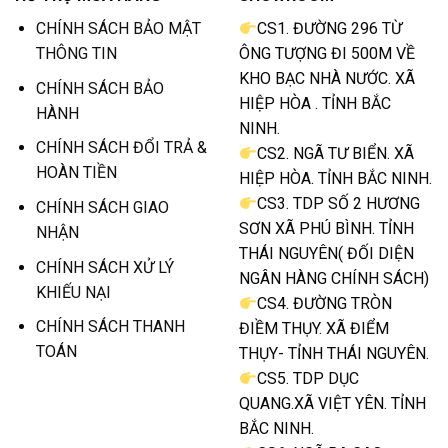
CHÍNH SÁCH BẢO MẬT
CS1. ĐƯỜNG 296 TỪ
THÔNG TIN
ÔNG TƯỢNG ĐI 500M VỀ
KHO BẠC NHÀ NƯỚC. XÃ
CHÍNH SÁCH BẢO
HIỆP HÒA . TỈNH BẮC
HÀNH
NINH.
CHÍNH SÁCH ĐỔI TRẢ &
CS2. NGÃ TƯ BIỂN. XÃ
HOÀN TIỀN
HIỆP HÒA. TỈNH BẮC NINH.
CS3. TDP SỐ 2 HƯƠNG
CHÍNH SÁCH GIAO
SƠN XÃ PHÚ BÌNH. TỈNH
NHẬN
THÁI NGUYÊN( ĐỐI DIỆN
CHÍNH SÁCH XỬ LÝ
NGÂN HÀNG CHÍNH SÁCH)
KHIẾU NẠI
CS4. ĐƯỜNG TRÒN
CHÍNH SÁCH THANH
ĐIỀM THỤY. XÃ ĐIỂM
TOÁN
THỤY- TỈNH THÁI NGUYÊN.
CS5. TDP DỤC
QUANG.XÃ VIỆT YÊN. TỈNH
BẮC NINH.