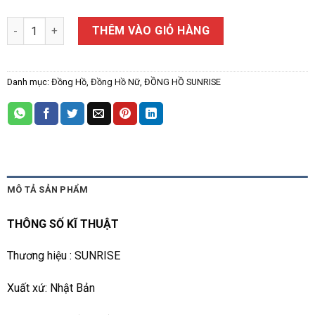
ĐỒNG HỒ NỮ SUNRISE 9806BA số lượng
THÊM VÀO GIỎ HÀNG
Danh mục:
Đồng Hồ
,
Đồng Hồ Nữ
,
ĐỒNG HỒ SUNRISE
MÔ TẢ SẢN PHẨM
THÔNG SỐ KĨ THUẬT
Thương hiệu : SUNRISE
Xuất xứ: Nhật Bản