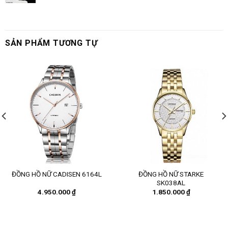
SẢN PHẨM TƯƠNG TỰ
ĐỒNG HỒ NỮ STARKE
ĐỒNG HỒ NỮ CADISEN 6164L
SK038AL
4.950.000
₫
1.850.000
₫