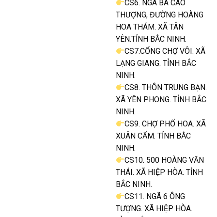
CS6. NGÃ BA CAO
THƯỢNG, ĐƯỜNG HOÀNG
HOA THÁM. XÃ TÂN
YÊN.TỈNH BẮC NINH.
CS7.CỔNG CHỢ VÔI. XÃ
LẠNG GIANG. TỈNH BẮC
NINH.
CS8. THÔN TRUNG BẠN.
XÃ YÊN PHONG. TỈNH BẮC
NINH.
CS9. CHỢ PHỐ HOA. XÃ
XUÂN CẨM. TỈNH BẮC
NINH.
CS10. 500 HOÀNG VĂN
THÁI. XÃ HIỆP HÒA. TỈNH
BẮC NINH.
CS11. NGÃ 6 ÔNG
TƯỢNG. XÃ HIỆP HÒA.