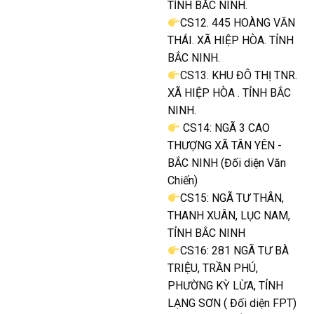
TỈNH BẮC NINH.
CS12. 445 HOÀNG VĂN
THÁI. XÃ HIỆP HÒA. TỈNH
BẮC NINH.
CS13. KHU ĐÔ THỊ TNR.
XÃ HIỆP HÒA . TỈNH BẮC
NINH.
CS14: NGÃ 3 CAO
THƯỢNG XÃ TÂN YÊN -
BẮC NINH (Đối diện Văn
Chiến)
CS15: NGÃ TƯ THÂN,
THANH XUÂN, LỤC NAM,
TỈNH BẮC NINH
CS16: 281 NGÃ TƯ BÀ
TRIỆU, TRẦN PHÚ,
PHƯỜNG KỲ LỪA, TỈNH
LẠNG SƠN ( Đối diện FPT)