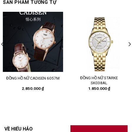
SẢN PHẨM TƯƠNG TỰ
ĐỒNG HỒ NỮ STARKE
ĐỒNG HỒ NỮ CADISEN 6057M
SK038AL
2.850.000
₫
1.850.000
₫
VỀ HIẾU HẢO