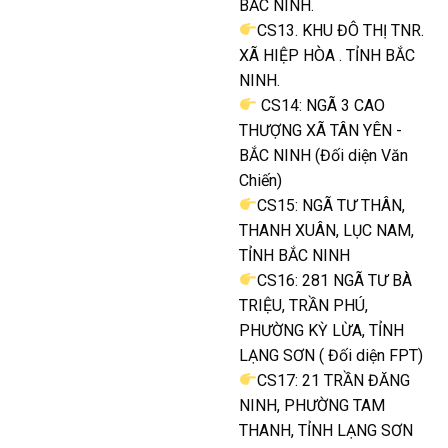
BẮC NINH.
CS13. KHU ĐÔ THỊ TNR.
XÃ HIỆP HÒA . TỈNH BẮC
NINH.
CS14: NGÃ 3 CAO
THƯỢNG XÃ TÂN YÊN -
BẮC NINH (Đối diện Văn
Chiến)
CS15: NGÃ TƯ THÂN,
THANH XUÂN, LỤC NAM,
TỈNH BẮC NINH
CS16: 281 NGÃ TƯ BÀ
TRIỆU, TRẦN PHÚ,
PHƯỜNG KỲ LỪA, TỈNH
LẠNG SƠN ( Đối diện FPT)
CS17: 21 TRẦN ĐĂNG
NINH, PHƯỜNG TAM
THANH, TỈNH LẠNG SƠN