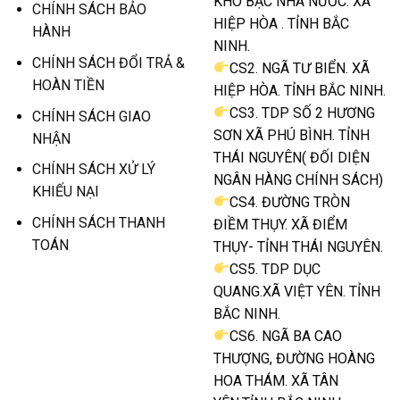
KHO BẠC NHÀ NƯỚC. XÃ
CHÍNH SÁCH BẢO
HIỆP HÒA . TỈNH BẮC
HÀNH
NINH.
CHÍNH SÁCH ĐỔI TRẢ &
CS2. NGÃ TƯ BIỂN. XÃ
HOÀN TIỀN
HIỆP HÒA. TỈNH BẮC NINH.
CS3. TDP SỐ 2 HƯƠNG
CHÍNH SÁCH GIAO
SƠN XÃ PHÚ BÌNH. TỈNH
NHẬN
THÁI NGUYÊN( ĐỐI DIỆN
CHÍNH SÁCH XỬ LÝ
NGÂN HÀNG CHÍNH SÁCH)
KHIẾU NẠI
CS4. ĐƯỜNG TRÒN
CHÍNH SÁCH THANH
ĐIỀM THỤY. XÃ ĐIỂM
TOÁN
THỤY- TỈNH THÁI NGUYÊN.
CS5. TDP DỤC
QUANG.XÃ VIỆT YÊN. TỈNH
BẮC NINH.
CS6. NGÃ BA CAO
THƯỢNG, ĐƯỜNG HOÀNG
HOA THÁM. XÃ TÂN