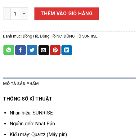
ĐỒNG HỒ NỮ SUNRISE 9956AA số lượng
THÊM VÀO GIỎ HÀNG
Danh mục:
Đồng Hồ
,
Đồng Hồ Nữ
,
ĐỒNG HỒ SUNRISE
MÔ TẢ SẢN PHẨM
THÔNG SỐ KĨ THUẬT
Nhãn hiệu: SUNRISE
Nguồn gốc: Nhật Bản
Kiểu máy: Quartz (Máy pin)