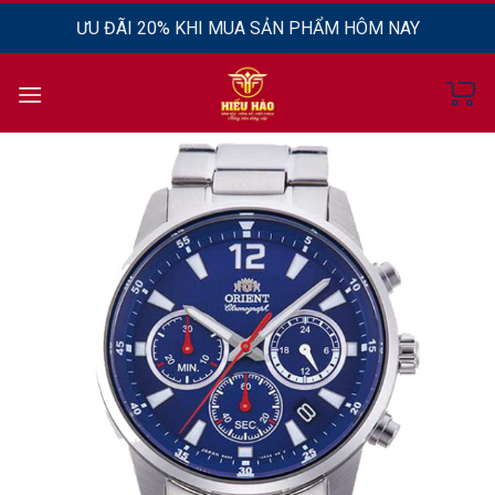
Chuyển
ƯU ĐÃI 20% KHI MUA SẢN PHẨM HÔM NAY
đến
nội
dung