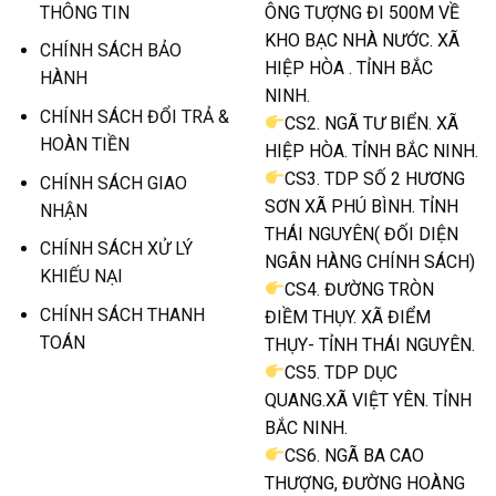
THÔNG TIN
ÔNG TƯỢNG ĐI 500M VỀ
KHO BẠC NHÀ NƯỚC. XÃ
CHÍNH SÁCH BẢO
HIỆP HÒA . TỈNH BẮC
HÀNH
NINH.
CHÍNH SÁCH ĐỔI TRẢ &
CS2. NGÃ TƯ BIỂN. XÃ
HOÀN TIỀN
HIỆP HÒA. TỈNH BẮC NINH.
CS3. TDP SỐ 2 HƯƠNG
CHÍNH SÁCH GIAO
SƠN XÃ PHÚ BÌNH. TỈNH
NHẬN
THÁI NGUYÊN( ĐỐI DIỆN
CHÍNH SÁCH XỬ LÝ
NGÂN HÀNG CHÍNH SÁCH)
KHIẾU NẠI
CS4. ĐƯỜNG TRÒN
CHÍNH SÁCH THANH
ĐIỀM THỤY. XÃ ĐIỂM
TOÁN
THỤY- TỈNH THÁI NGUYÊN.
CS5. TDP DỤC
QUANG.XÃ VIỆT YÊN. TỈNH
BẮC NINH.
CS6. NGÃ BA CAO
THƯỢNG, ĐƯỜNG HOÀNG