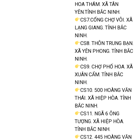
HOA THÁM. XÃ TÂN
YÊN.TỈNH BẮC NINH.
CS7.CỔNG CHỢ VÔI. XÃ
LẠNG GIANG. TỈNH BẮC
NINH.
CS8. THÔN TRUNG BẠN.
XÃ YÊN PHONG. TỈNH BẮC
NINH.
CS9. CHỢ PHỐ HOA. XÃ
XUÂN CẨM. TỈNH BẮC
NINH.
CS10. 500 HOÀNG VĂN
THÁI. XÃ HIỆP HÒA. TỈNH
BẮC NINH.
CS11. NGÃ 6 ÔNG
TƯỢNG. XÃ HIỆP HÒA.
TỈNH BẮC NINH.
CS12. 445 HOÀNG VĂN