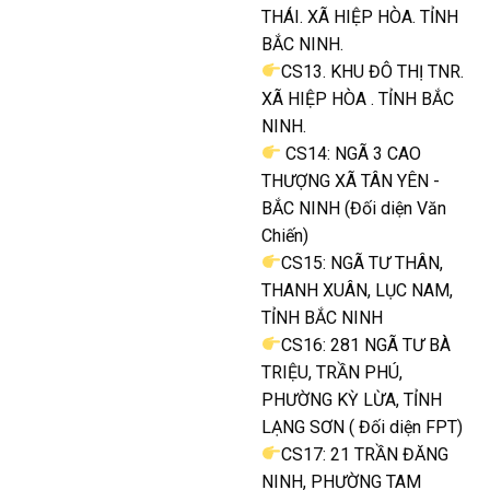
THÁI. XÃ HIỆP HÒA. TỈNH
BẮC NINH.
CS13. KHU ĐÔ THỊ TNR.
XÃ HIỆP HÒA . TỈNH BẮC
NINH.
CS14: NGÃ 3 CAO
THƯỢNG XÃ TÂN YÊN -
BẮC NINH (Đối diện Văn
Chiến)
CS15: NGÃ TƯ THÂN,
THANH XUÂN, LỤC NAM,
TỈNH BẮC NINH
CS16: 281 NGÃ TƯ BÀ
TRIỆU, TRẦN PHÚ,
PHƯỜNG KỲ LỪA, TỈNH
LẠNG SƠN ( Đối diện FPT)
CS17: 21 TRẦN ĐĂNG
NINH, PHƯỜNG TAM