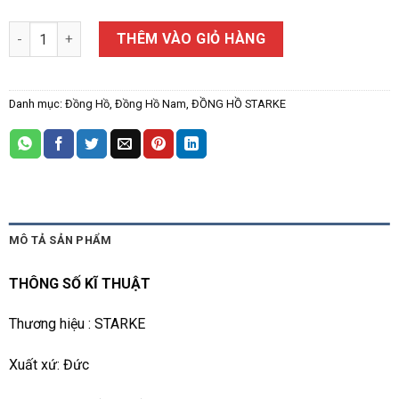
ĐỒNG HỒ NAM STARKE SK134AM số lượng
THÊM VÀO GIỎ HÀNG
Danh mục:
Đồng Hồ
,
Đồng Hồ Nam
,
ĐỒNG HỒ STARKE
MÔ TẢ SẢN PHẨM
THÔNG SỐ KĨ THUẬT
Thương hiệu : STARKE
Xuất xứ: Đức