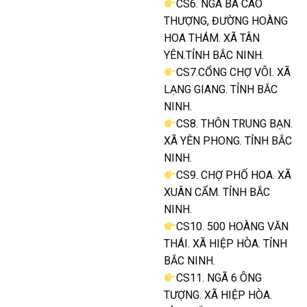
CS6. NGÃ BA CAO
THƯỢNG, ĐƯỜNG HOÀNG
HOA THÁM. XÃ TÂN
YÊN.TỈNH BẮC NINH.
CS7.CỔNG CHỢ VÔI. XÃ
LẠNG GIANG. TỈNH BẮC
NINH.
CS8. THÔN TRUNG BẠN.
XÃ YÊN PHONG. TỈNH BẮC
NINH.
CS9. CHỢ PHỐ HOA. XÃ
XUÂN CẨM. TỈNH BẮC
NINH.
CS10. 500 HOÀNG VĂN
THÁI. XÃ HIỆP HÒA. TỈNH
BẮC NINH.
CS11. NGÃ 6 ÔNG
TƯỢNG. XÃ HIỆP HÒA.