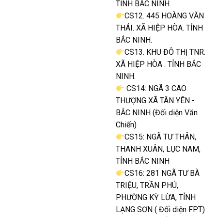
TỈNH BẮC NINH.
CS12. 445 HOÀNG VĂN
THÁI. XÃ HIỆP HÒA. TỈNH
BẮC NINH.
CS13. KHU ĐÔ THỊ TNR.
XÃ HIỆP HÒA . TỈNH BẮC
NINH.
CS14: NGÃ 3 CAO
THƯỢNG XÃ TÂN YÊN -
BẮC NINH (Đối diện Văn
Chiến)
CS15: NGÃ TƯ THÂN,
THANH XUÂN, LỤC NAM,
TỈNH BẮC NINH
CS16: 281 NGÃ TƯ BÀ
TRIỆU, TRẦN PHÚ,
PHƯỜNG KỲ LỪA, TỈNH
LẠNG SƠN ( Đối diện FPT)