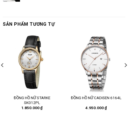
SẢN PHẨM TƯƠNG TỰ
ĐỒNG HỒ NỮ STARKE
ĐỒNG HỒ NỮ CADISEN 6164L
SK012PL
1.850.000
₫
4.950.000
₫