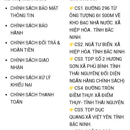
CHÍNH SÁCH BẢO MẬT
CS1. ĐƯỜNG 296 TỪ
THÔNG TIN
ÔNG TƯỢNG ĐI 500M VỀ
KHO BẠC NHÀ NƯỚC. XÃ
CHÍNH SÁCH BẢO
HIỆP HÒA . TỈNH BẮC
HÀNH
NINH.
CHÍNH SÁCH ĐỔI TRẢ &
CS2. NGÃ TƯ BIỂN. XÃ
HOÀN TIỀN
HIỆP HÒA. TỈNH BẮC NINH.
CS3. TDP SỐ 2 HƯƠNG
CHÍNH SÁCH GIAO
SƠN XÃ PHÚ BÌNH. TỈNH
NHẬN
THÁI NGUYÊN( ĐỐI DIỆN
CHÍNH SÁCH XỬ LÝ
NGÂN HÀNG CHÍNH SÁCH)
KHIẾU NẠI
CS4. ĐƯỜNG TRÒN
CHÍNH SÁCH THANH
ĐIỀM THỤY. XÃ ĐIỂM
TOÁN
THỤY- TỈNH THÁI NGUYÊN.
CS5. TDP DỤC
QUANG.XÃ VIỆT YÊN. TỈNH
BẮC NINH.