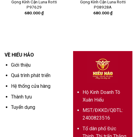
Gọng Kính Cận Luna Rotti
Gọng Kính Cận Luna Rotti
P97629
P08928A
680.000
₫
680.000
₫
VỀ HIẾU HẢO
Giới thiệu
Quá trình phát triển
Hệ thống cửa hàng
Hộ Kinh Doanh Tô
Thành tựu
Xuân Hiếu
Tuyển dụng
MST/ĐKKD/QĐTL:
2400823516
Tổ dân phố Đức
Thịnh, Thị trấn Thắng,