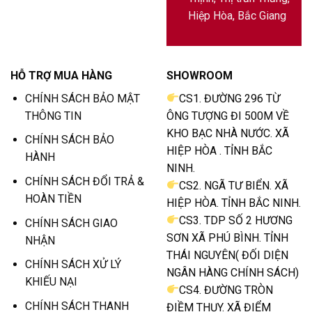
Hiệp Hòa, Bắc Giang
HỖ TRỢ MUA HÀNG
SHOWROOM
CHÍNH SÁCH BẢO MẬT
CS1. ĐƯỜNG 296 TỪ
THÔNG TIN
ÔNG TƯỢNG ĐI 500M VỀ
KHO BẠC NHÀ NƯỚC. XÃ
CHÍNH SÁCH BẢO
HIỆP HÒA . TỈNH BẮC
HÀNH
NINH.
CHÍNH SÁCH ĐỔI TRẢ &
CS2. NGÃ TƯ BIỂN. XÃ
HOÀN TIỀN
HIỆP HÒA. TỈNH BẮC NINH.
CS3. TDP SỐ 2 HƯƠNG
CHÍNH SÁCH GIAO
SƠN XÃ PHÚ BÌNH. TỈNH
NHẬN
THÁI NGUYÊN( ĐỐI DIỆN
CHÍNH SÁCH XỬ LÝ
NGÂN HÀNG CHÍNH SÁCH)
KHIẾU NẠI
CS4. ĐƯỜNG TRÒN
CHÍNH SÁCH THANH
ĐIỀM THỤY. XÃ ĐIỂM