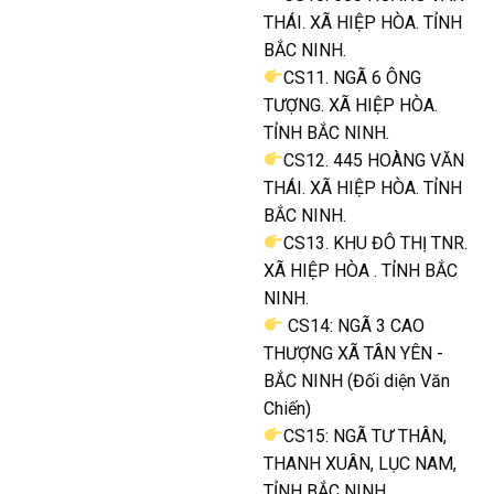
THÁI. XÃ HIỆP HÒA. TỈNH
BẮC NINH.
CS11. NGÃ 6 ÔNG
TƯỢNG. XÃ HIỆP HÒA.
TỈNH BẮC NINH.
CS12. 445 HOÀNG VĂN
THÁI. XÃ HIỆP HÒA. TỈNH
BẮC NINH.
CS13. KHU ĐÔ THỊ TNR.
XÃ HIỆP HÒA . TỈNH BẮC
NINH.
CS14: NGÃ 3 CAO
THƯỢNG XÃ TÂN YÊN -
BẮC NINH (Đối diện Văn
Chiến)
CS15: NGÃ TƯ THÂN,
THANH XUÂN, LỤC NAM,
TỈNH BẮC NINH