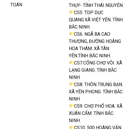
TOÁN
THỤY- TỈNH THÁI NGUYÊN.
CS5. TDP DỤC
QUANG.XÃ VIỆT YÊN. TỈNH
BẮC NINH.
CS6. NGÃ BA CAO
THƯỢNG, ĐƯỜNG HOÀNG
HOA THÁM. XÃ TÂN
YÊN.TỈNH BẮC NINH.
CS7.CỔNG CHỢ VÔI. XÃ
LẠNG GIANG. TỈNH BẮC
NINH.
CS8. THÔN TRUNG BẠN.
XÃ YÊN PHONG. TỈNH BẮC
NINH.
CS9. CHỢ PHỐ HOA. XÃ
XUÂN CẨM. TỈNH BẮC
NINH.
CS10. 500 HOÀNG VĂN