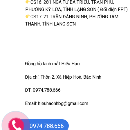
CS16: 281 NGÃ TƯ BÀ TRIỆU, TRẦN PHÚ,
PHƯỜNG KỲ LỪA, TỈNH LẠNG SƠN ( Đối diện FPT)
CS17: 21 TRẦN ĐĂNG NINH, PHƯỜNG TAM
THANH, TỈNH LẠNG SƠN
Đồng hồ kính mắt Hiếu Hảo
Địa chỉ: Thôn 2, Xã Hiệp Hoà, Bắc Ninh
ĐT: 0974.788.666
Email: hieuhaohhbg@gmail.com
0974.788.666