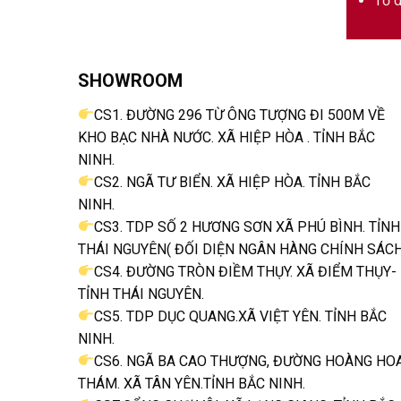
Tổ d
SHOWROOM
CS1. ĐƯỜNG 296 TỪ ÔNG TƯỢNG ĐI 500M VỀ
KHO BẠC NHÀ NƯỚC. XÃ HIỆP HÒA . TỈNH BẮC
NINH.
CS2. NGÃ TƯ BIỂN. XÃ HIỆP HÒA. TỈNH BẮC
NINH.
CS3. TDP SỐ 2 HƯƠNG SƠN XÃ PHÚ BÌNH. TỈNH
THÁI NGUYÊN( ĐỐI DIỆN NGÂN HÀNG CHÍNH SÁCH
CS4. ĐƯỜNG TRÒN ĐIỀM THỤY. XÃ ĐIỂM THỤY-
TỈNH THÁI NGUYÊN.
CS5. TDP DỤC QUANG.XÃ VIỆT YÊN. TỈNH BẮC
NINH.
CS6. NGÃ BA CAO THƯỢNG, ĐƯỜNG HOÀNG HO
THÁM. XÃ TÂN YÊN.TỈNH BẮC NINH.