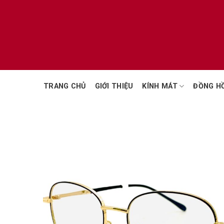
Chuyển
đến
nội
dung
TRANG CHỦ
GIỚI THIỆU
KÍNH MÁT
ĐỒNG H