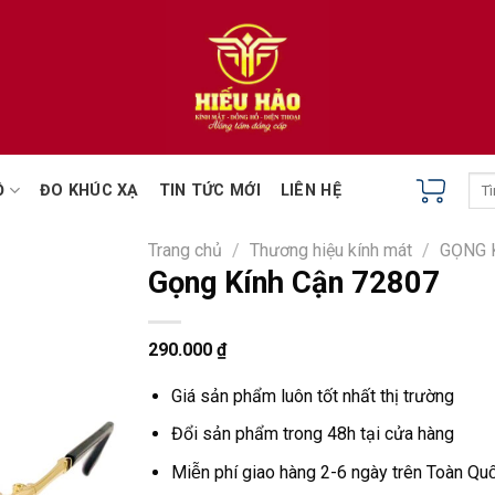
Tìm
Ồ
ĐO KHÚC XẠ
TIN TỨC MỚI
LIÊN HỆ
kiếm
Trang chủ
/
Thương hiệu kính mát
/
GỌNG 
Gọng Kính Cận 72807
290.000
₫
Giá sản phẩm luôn tốt nhất thị trường
Đổi sản phẩm trong 48h tại cửa hàng
Miễn phí giao hàng 2-6 ngày trên Toàn Quô