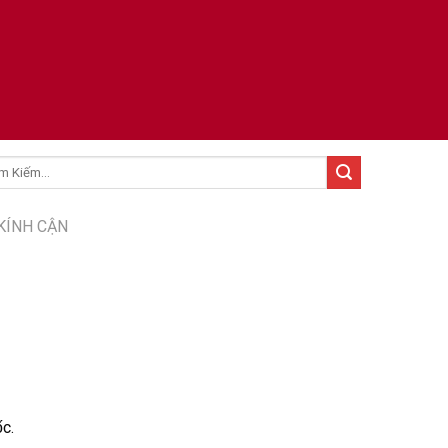
:
KÍNH CẬN
́c.