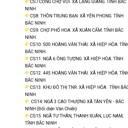
CS7.CỔNG CHỢ VÔI. XÃ LẠNG GIANG. TỈNH BẮC
NINH.
CS8. THÔN TRUNG BẠN. XÃ YÊN PHONG. TỈNH
BẮC NINH.
CS9. CHỢ PHỐ HOA. XÃ XUÂN CẨM. TỈNH BẮC
NINH.
CS10. 500 HOÀNG VĂN THÁI. XÃ HIỆP HÒA. TỈN
BẮC NINH.
CS11. NGÃ 6 ÔNG TƯỢNG. XÃ HIỆP HÒA. TỈNH
BẮC NINH.
CS12. 445 HOÀNG VĂN THÁI. XÃ HIỆP HÒA. TỈN
BẮC NINH.
CS13. KHU ĐÔ THỊ TNR. XÃ HIỆP HÒA . TỈNH BẮ
NINH.
CS14: NGÃ 3 CAO THƯỢNG XÃ TÂN YÊN - BẮC
NINH (Đối diện Văn Chiến)
CS15: NGÃ TƯ THÂN, THANH XUÂN, LỤC NAM,
TỈNH BẮC NINH