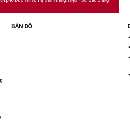
ân phố Đức Thịnh, Thị trấn Thắng, Hiệp Hòa, Bắc Giang
BẢN ĐỒ
)
A