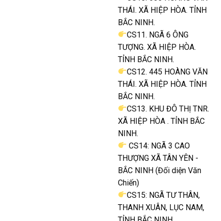
THÁI. XÃ HIỆP HÒA. TỈNH
BẮC NINH.
CS11. NGÃ 6 ÔNG
TƯỢNG. XÃ HIỆP HÒA.
TỈNH BẮC NINH.
CS12. 445 HOÀNG VĂN
THÁI. XÃ HIỆP HÒA. TỈNH
BẮC NINH.
CS13. KHU ĐÔ THỊ TNR.
XÃ HIỆP HÒA . TỈNH BẮC
NINH.
CS14: NGÃ 3 CAO
THƯỢNG XÃ TÂN YÊN -
BẮC NINH (Đối diện Văn
Chiến)
CS15: NGÃ TƯ THÂN,
THANH XUÂN, LỤC NAM,
TỈNH BẮC NINH