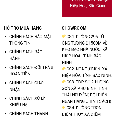
Hiệp Hòa, Bắc Giang
HỖ TRỢ MUA HÀNG
SHOWROOM
CHÍNH SÁCH BẢO MẬT
CS1. ĐƯỜNG 296 TỪ
THÔNG TIN
ÔNG TƯỢNG ĐI 500M VỀ
KHO BẠC NHÀ NƯỚC. XÃ
CHÍNH SÁCH BẢO
HIỆP HÒA . TỈNH BẮC
HÀNH
NINH.
CHÍNH SÁCH ĐỔI TRẢ &
CS2. NGÃ TƯ BIỂN. XÃ
HOÀN TIỀN
HIỆP HÒA. TỈNH BẮC NINH.
CS3. TDP SỐ 2 HƯƠNG
CHÍNH SÁCH GIAO
SƠN XÃ PHÚ BÌNH. TỈNH
NHẬN
THÁI NGUYÊN( ĐỐI DIỆN
CHÍNH SÁCH XỬ LÝ
NGÂN HÀNG CHÍNH SÁCH)
KHIẾU NẠI
CS4. ĐƯỜNG TRÒN
CHÍNH SÁCH THANH
ĐIỀM THỤY. XÃ ĐIỂM