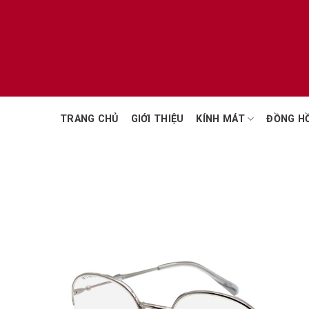
Chuyển
đến
nội
dung
TRANG CHỦ
GIỚI THIỆU
KÍNH MÁT
ĐỒNG H