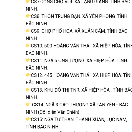
CS7.CỔNG CHỢ VÔI. XÃ LẠNG GIANG. TỈNH BẮC
NINH.
CS8. THÔN TRUNG BẠN. XÃ YÊN PHONG. TỈNH
BẮC NINH.
CS9. CHỢ PHỐ HOA. XÃ XUÂN CẨM. TỈNH BẮC
NINH.
CS10. 500 HOÀNG VĂN THÁI. XÃ HIỆP HÒA. TỈN
BẮC NINH.
CS11. NGÃ 6 ÔNG TƯỢNG. XÃ HIỆP HÒA. TỈNH
BẮC NINH.
CS12. 445 HOÀNG VĂN THÁI. XÃ HIỆP HÒA. TỈN
BẮC NINH.
CS13. KHU ĐÔ THỊ TNR. XÃ HIỆP HÒA . TỈNH BẮ
NINH.
CS14: NGÃ 3 CAO THƯỢNG XÃ TÂN YÊN - BẮC
NINH (Đối diện Văn Chiến)
CS15: NGÃ TƯ THÂN, THANH XUÂN, LỤC NAM,
TỈNH BẮC NINH