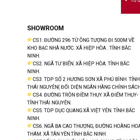
Tổ d
SHOWROOM
CS1. ĐƯỜNG 296 TỪ ÔNG TƯỢNG ĐI 500M VỀ
KHO BẠC NHÀ NƯỚC. XÃ HIỆP HÒA . TỈNH BẮC
NINH.
CS2. NGÃ TƯ BIỂN. XÃ HIỆP HÒA. TỈNH BẮC
NINH.
CS3. TDP SỐ 2 HƯƠNG SƠN XÃ PHÚ BÌNH. TỈNH
THÁI NGUYÊN( ĐỐI DIỆN NGÂN HÀNG CHÍNH SÁCH
CS4. ĐƯỜNG TRÒN ĐIỀM THỤY. XÃ ĐIỂM THỤY-
TỈNH THÁI NGUYÊN.
CS5. TDP DỤC QUANG.XÃ VIỆT YÊN. TỈNH BẮC
NINH.
CS6. NGÃ BA CAO THƯỢNG, ĐƯỜNG HOÀNG HO
THÁM. XÃ TÂN YÊN.TỈNH BẮC NINH.