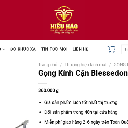
Tìm
Ồ
ĐO KHÚC XẠ
TIN TỨC MỚI
LIÊN HỆ
kiếm
Trang chủ
/
Thương hiệu kính mát
/
GỌNG 
Gọng Kính Cận Blessedo
360.000
₫
Giá sản phẩm luôn tốt nhất thị trường
Đổi sản phẩm trong 48h tại cửa hàng
Miễn phí giao hàng 2-6 ngày trên Toàn Quô