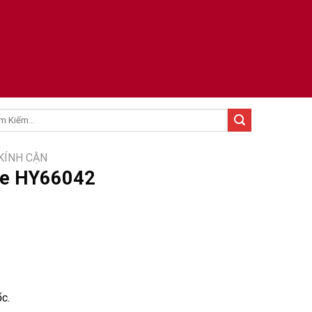
:
KÍNH CẬN
ne HY66042
́c.