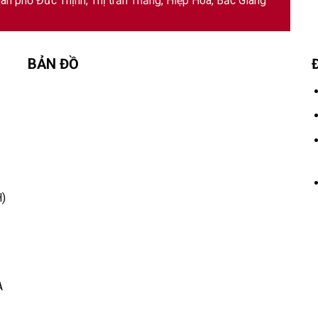
ân phố Đức Thịnh, Thị trấn Thắng, Hiệp Hòa, Bắc Giang
BẢN ĐỒ
)
A