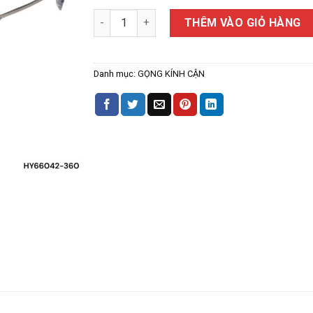
Gọng Kính Cận Blessedone HY66042 số lượng
THÊM VÀO GIỎ HÀNG
Danh mục:
GỌNG KÍNH CẬN