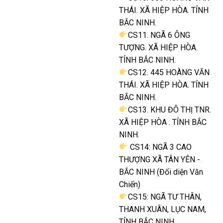
THÁI. XÃ HIỆP HÒA. TỈNH
BẮC NINH.
CS11. NGÃ 6 ÔNG
TƯỢNG. XÃ HIỆP HÒA.
TỈNH BẮC NINH.
CS12. 445 HOÀNG VĂN
THÁI. XÃ HIỆP HÒA. TỈNH
BẮC NINH.
CS13. KHU ĐÔ THỊ TNR.
XÃ HIỆP HÒA . TỈNH BẮC
NINH.
CS14: NGÃ 3 CAO
THƯỢNG XÃ TÂN YÊN -
BẮC NINH (Đối diện Văn
Chiến)
CS15: NGÃ TƯ THÂN,
THANH XUÂN, LỤC NAM,
TỈNH BẮC NINH