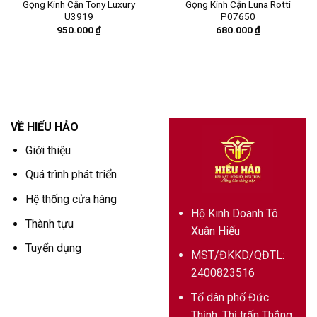
Gọng Kính Cận Tony Luxury
Gọng Kính Cận Luna Rotti
U3919
P07650
950.000
₫
680.000
₫
VỀ HIẾU HẢO
Giới thiệu
Quá trình phát triển
Hệ thống cửa hàng
Hộ Kinh Doanh Tô
Thành tựu
Xuân Hiếu
Tuyển dụng
MST/ĐKKD/QĐTL:
2400823516
Tổ dân phố Đức
Thịnh, Thị trấn Thắng,