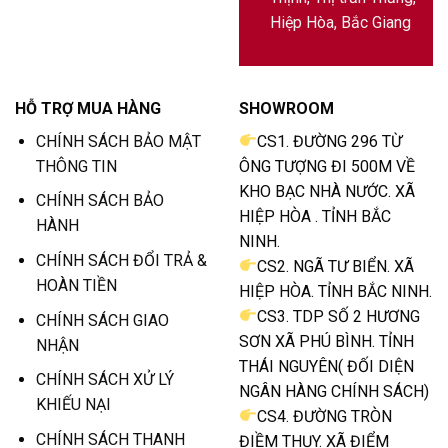
Hiệp Hòa, Bắc Giang
HỖ TRỢ MUA HÀNG
SHOWROOM
CHÍNH SÁCH BẢO MẬT
CS1. ĐƯỜNG 296 TỪ
THÔNG TIN
ÔNG TƯỢNG ĐI 500M VỀ
KHO BẠC NHÀ NƯỚC. XÃ
CHÍNH SÁCH BẢO
HIỆP HÒA . TỈNH BẮC
HÀNH
NINH.
CHÍNH SÁCH ĐỔI TRẢ &
CS2. NGÃ TƯ BIỂN. XÃ
HOÀN TIỀN
HIỆP HÒA. TỈNH BẮC NINH.
CS3. TDP SỐ 2 HƯƠNG
CHÍNH SÁCH GIAO
SƠN XÃ PHÚ BÌNH. TỈNH
NHẬN
THÁI NGUYÊN( ĐỐI DIỆN
CHÍNH SÁCH XỬ LÝ
NGÂN HÀNG CHÍNH SÁCH)
KHIẾU NẠI
CS4. ĐƯỜNG TRÒN
CHÍNH SÁCH THANH
ĐIỀM THỤY. XÃ ĐIỂM