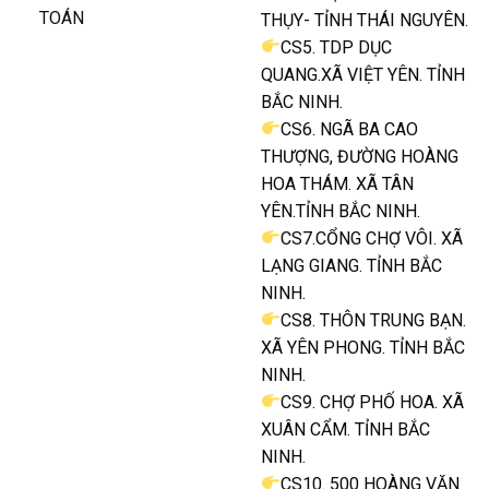
TOÁN
THỤY- TỈNH THÁI NGUYÊN.
CS5. TDP DỤC
QUANG.XÃ VIỆT YÊN. TỈNH
BẮC NINH.
CS6. NGÃ BA CAO
THƯỢNG, ĐƯỜNG HOÀNG
HOA THÁM. XÃ TÂN
YÊN.TỈNH BẮC NINH.
CS7.CỔNG CHỢ VÔI. XÃ
LẠNG GIANG. TỈNH BẮC
NINH.
CS8. THÔN TRUNG BẠN.
XÃ YÊN PHONG. TỈNH BẮC
NINH.
CS9. CHỢ PHỐ HOA. XÃ
XUÂN CẨM. TỈNH BẮC
NINH.
CS10. 500 HOÀNG VĂN