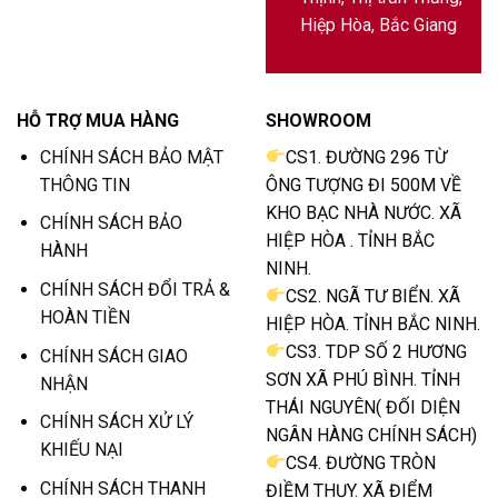
Hiệp Hòa, Bắc Giang
HỖ TRỢ MUA HÀNG
SHOWROOM
CHÍNH SÁCH BẢO MẬT
CS1. ĐƯỜNG 296 TỪ
THÔNG TIN
ÔNG TƯỢNG ĐI 500M VỀ
KHO BẠC NHÀ NƯỚC. XÃ
CHÍNH SÁCH BẢO
HIỆP HÒA . TỈNH BẮC
HÀNH
NINH.
CHÍNH SÁCH ĐỔI TRẢ &
CS2. NGÃ TƯ BIỂN. XÃ
HOÀN TIỀN
HIỆP HÒA. TỈNH BẮC NINH.
CS3. TDP SỐ 2 HƯƠNG
CHÍNH SÁCH GIAO
SƠN XÃ PHÚ BÌNH. TỈNH
NHẬN
THÁI NGUYÊN( ĐỐI DIỆN
CHÍNH SÁCH XỬ LÝ
NGÂN HÀNG CHÍNH SÁCH)
KHIẾU NẠI
CS4. ĐƯỜNG TRÒN
CHÍNH SÁCH THANH
ĐIỀM THỤY. XÃ ĐIỂM