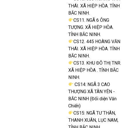
THÁI. XÃ HIỆP HÒA. TỈNH
BẮC NINH.
CS11. NGÃ 6 ÔNG
TƯỢNG. XÃ HIỆP HÒA.
TỈNH BẮC NINH.
CS12. 445 HOÀNG VĂN
THÁI. XÃ HIỆP HÒA. TỈNH
BẮC NINH.
CS13. KHU ĐÔ THỊ TNR.
XÃ HIỆP HÒA . TỈNH BẮC
NINH.
CS14: NGÃ 3 CAO
THƯỢNG XÃ TÂN YÊN -
BẮC NINH (Đối diện Văn
Chiến)
CS15: NGÃ TƯ THÂN,
THANH XUÂN, LỤC NAM,
TỈNH BẮC NINH