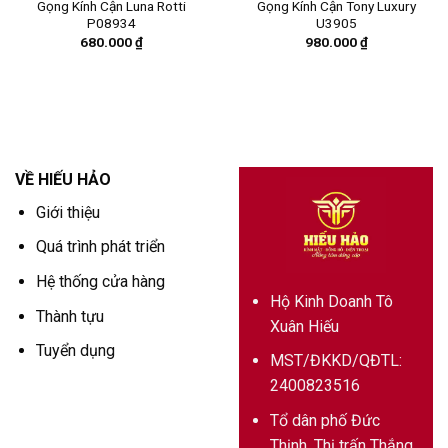
Gọng Kính Cận Luna Rotti
Gọng Kính Cận Tony Luxury
P08934
U3905
680.000
₫
980.000
₫
VỀ HIẾU HẢO
Giới thiệu
Quá trình phát triển
Hệ thống cửa hàng
Hộ Kinh Doanh Tô
Thành tựu
Xuân Hiếu
Tuyển dụng
MST/ĐKKD/QĐTL:
2400823516
Tổ dân phố Đức
Thịnh, Thị trấn Thắng,