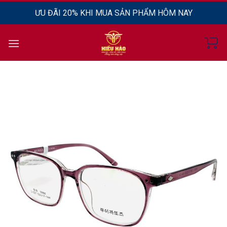
Chuyển
ƯU ĐÃI 20% KHI MUA SẢN PHẨM HÔM NAY
đến
nội
dung