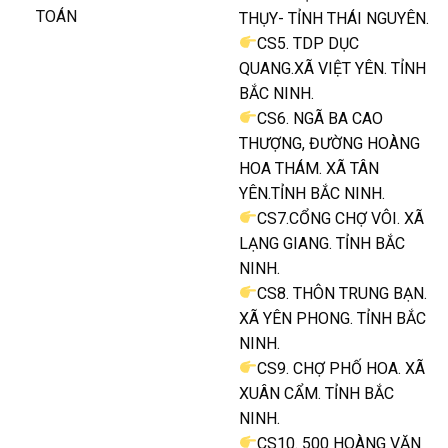
TOÁN
THỤY- TỈNH THÁI NGUYÊN.
CS5. TDP DỤC
QUANG.XÃ VIỆT YÊN. TỈNH
BẮC NINH.
CS6. NGÃ BA CAO
THƯỢNG, ĐƯỜNG HOÀNG
HOA THÁM. XÃ TÂN
YÊN.TỈNH BẮC NINH.
CS7.CỔNG CHỢ VÔI. XÃ
LẠNG GIANG. TỈNH BẮC
NINH.
CS8. THÔN TRUNG BẠN.
XÃ YÊN PHONG. TỈNH BẮC
NINH.
CS9. CHỢ PHỐ HOA. XÃ
XUÂN CẨM. TỈNH BẮC
NINH.
CS10. 500 HOÀNG VĂN