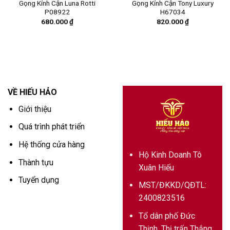
Gọng Kính Cận Luna Rotti
Gọng Kính Cận Tony Luxury
P08922
H67034
680.000
₫
820.000
₫
VỀ HIẾU HẢO
Giới thiệu
Quá trình phát triển
Hệ thống cửa hàng
Hộ Kinh Doanh Tô
Thành tựu
Xuân Hiếu
Tuyển dụng
MST/ĐKKD/QĐTL:
2400823516
Tổ dân phố Đức
Thịnh, Thị trấn Thắng,