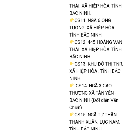
THÁI. XÃ HIỆP HÒA. TỈNH
BẮC NINH.
CS11. NGÃ 6 ÔNG
TƯỢNG. XÃ HIỆP HÒA.
TỈNH BẮC NINH.
CS12. 445 HOÀNG VĂN
THÁI. XÃ HIỆP HÒA. TỈNH
BẮC NINH.
CS13. KHU ĐÔ THỊ TNR.
XÃ HIỆP HÒA . TỈNH BẮC
NINH.
CS14: NGÃ 3 CAO
THƯỢNG XÃ TÂN YÊN -
BẮC NINH (Đối diện Văn
Chiến)
CS15: NGÃ TƯ THÂN,
THANH XUÂN, LỤC NAM,
TỈNH BẮC NINH