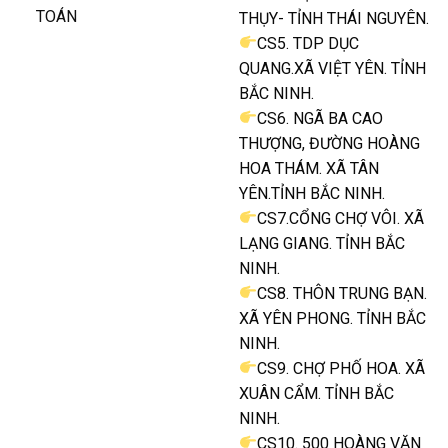
TOÁN
THỤY- TỈNH THÁI NGUYÊN.
CS5. TDP DỤC
QUANG.XÃ VIỆT YÊN. TỈNH
BẮC NINH.
CS6. NGÃ BA CAO
THƯỢNG, ĐƯỜNG HOÀNG
HOA THÁM. XÃ TÂN
YÊN.TỈNH BẮC NINH.
CS7.CỔNG CHỢ VÔI. XÃ
LẠNG GIANG. TỈNH BẮC
NINH.
CS8. THÔN TRUNG BẠN.
XÃ YÊN PHONG. TỈNH BẮC
NINH.
CS9. CHỢ PHỐ HOA. XÃ
XUÂN CẨM. TỈNH BẮC
NINH.
CS10. 500 HOÀNG VĂN