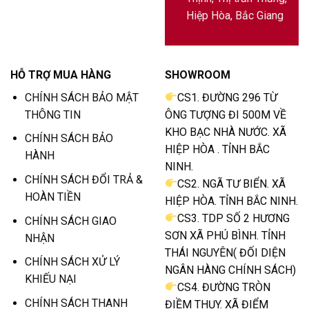
Hiệp Hòa, Bắc Giang
HỖ TRỢ MUA HÀNG
SHOWROOM
CHÍNH SÁCH BẢO MẬT
CS1. ĐƯỜNG 296 TỪ
THÔNG TIN
ÔNG TƯỢNG ĐI 500M VỀ
KHO BẠC NHÀ NƯỚC. XÃ
CHÍNH SÁCH BẢO
HIỆP HÒA . TỈNH BẮC
HÀNH
NINH.
CHÍNH SÁCH ĐỔI TRẢ &
CS2. NGÃ TƯ BIỂN. XÃ
HOÀN TIỀN
HIỆP HÒA. TỈNH BẮC NINH.
CS3. TDP SỐ 2 HƯƠNG
CHÍNH SÁCH GIAO
SƠN XÃ PHÚ BÌNH. TỈNH
NHẬN
THÁI NGUYÊN( ĐỐI DIỆN
CHÍNH SÁCH XỬ LÝ
NGÂN HÀNG CHÍNH SÁCH)
KHIẾU NẠI
CS4. ĐƯỜNG TRÒN
CHÍNH SÁCH THANH
ĐIỀM THỤY. XÃ ĐIỂM