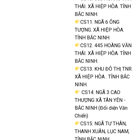
THÁI. XÃ HIỆP HÒA. TỈNH
BẮC NINH.
CS11. NGÃ 6 ÔNG
TƯỢNG. XÃ HIỆP HÒA.
TỈNH BẮC NINH.
CS12. 445 HOÀNG VĂN
THÁI. XÃ HIỆP HÒA. TỈNH
BẮC NINH.
CS13. KHU ĐÔ THỊ TNR.
XÃ HIỆP HÒA . TỈNH BẮC
NINH.
CS14: NGÃ 3 CAO
THƯỢNG XÃ TÂN YÊN -
BẮC NINH (Đối diện Văn
Chiến)
CS15: NGÃ TƯ THÂN,
THANH XUÂN, LỤC NAM,
TỈNH BẮC NINH