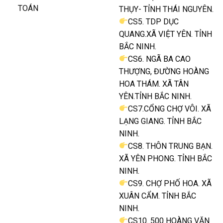
TOÁN
THỤY- TỈNH THÁI NGUYÊN.
CS5. TDP DỤC
QUANG.XÃ VIỆT YÊN. TỈNH
BẮC NINH.
CS6. NGÃ BA CAO
THƯỢNG, ĐƯỜNG HOÀNG
HOA THÁM. XÃ TÂN
YÊN.TỈNH BẮC NINH.
CS7.CỔNG CHỢ VÔI. XÃ
LẠNG GIANG. TỈNH BẮC
NINH.
CS8. THÔN TRUNG BẠN.
XÃ YÊN PHONG. TỈNH BẮC
NINH.
CS9. CHỢ PHỐ HOA. XÃ
XUÂN CẨM. TỈNH BẮC
NINH.
CS10. 500 HOÀNG VĂN