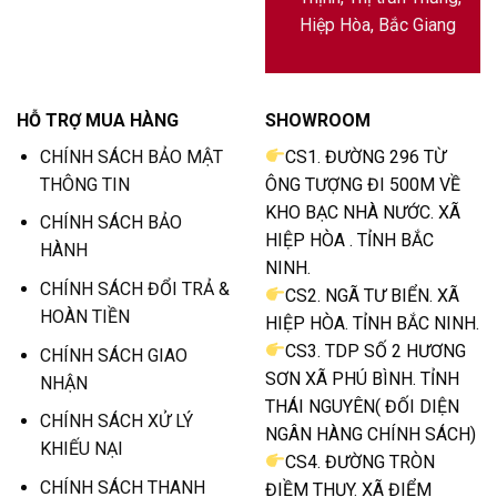
Hiệp Hòa, Bắc Giang
HỖ TRỢ MUA HÀNG
SHOWROOM
CHÍNH SÁCH BẢO MẬT
CS1. ĐƯỜNG 296 TỪ
THÔNG TIN
ÔNG TƯỢNG ĐI 500M VỀ
KHO BẠC NHÀ NƯỚC. XÃ
CHÍNH SÁCH BẢO
HIỆP HÒA . TỈNH BẮC
HÀNH
NINH.
CHÍNH SÁCH ĐỔI TRẢ &
CS2. NGÃ TƯ BIỂN. XÃ
HOÀN TIỀN
HIỆP HÒA. TỈNH BẮC NINH.
CS3. TDP SỐ 2 HƯƠNG
CHÍNH SÁCH GIAO
SƠN XÃ PHÚ BÌNH. TỈNH
NHẬN
THÁI NGUYÊN( ĐỐI DIỆN
CHÍNH SÁCH XỬ LÝ
NGÂN HÀNG CHÍNH SÁCH)
KHIẾU NẠI
CS4. ĐƯỜNG TRÒN
CHÍNH SÁCH THANH
ĐIỀM THỤY. XÃ ĐIỂM