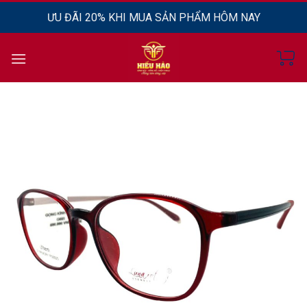
Chuyển
ƯU ĐÃI 20% KHI MUA SẢN PHẨM HÔM NAY
đến
nội
dung