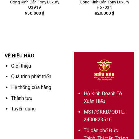
Gọng Kính Cận Tony Luxury
Gọng Kính Cận Tony Luxury
U3919
H67034
950.000
₫
820.000
₫
VỀ HIẾU HẢO
Giới thiệu
Quá trình phát triển
Hệ thống cửa hàng
Hộ Kinh Doanh Tô
Thành tựu
Xuân Hiếu
Tuyển dụng
MST/ĐKKD/QĐTL:
2400823516
Tổ dân phố Đức
Thịnh, Thị trấn Thắng,