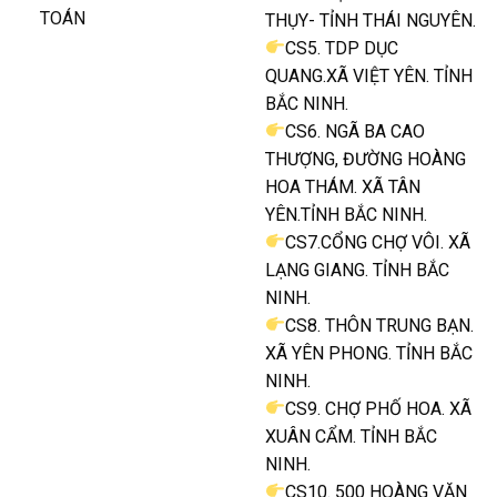
TOÁN
THỤY- TỈNH THÁI NGUYÊN.
CS5. TDP DỤC
QUANG.XÃ VIỆT YÊN. TỈNH
BẮC NINH.
CS6. NGÃ BA CAO
THƯỢNG, ĐƯỜNG HOÀNG
HOA THÁM. XÃ TÂN
YÊN.TỈNH BẮC NINH.
CS7.CỔNG CHỢ VÔI. XÃ
LẠNG GIANG. TỈNH BẮC
NINH.
CS8. THÔN TRUNG BẠN.
XÃ YÊN PHONG. TỈNH BẮC
NINH.
CS9. CHỢ PHỐ HOA. XÃ
XUÂN CẨM. TỈNH BẮC
NINH.
CS10. 500 HOÀNG VĂN