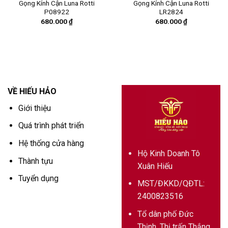
Gọng Kính Cận Luna Rotti
Gọng Kính Cận Luna Rotti
P08922
LR2824
680.000
₫
680.000
₫
VỀ HIẾU HẢO
Giới thiệu
Quá trình phát triển
Hệ thống cửa hàng
Hộ Kinh Doanh Tô
Thành tựu
Xuân Hiếu
Tuyển dụng
MST/ĐKKD/QĐTL:
2400823516
Tổ dân phố Đức
Thịnh, Thị trấn Thắng,