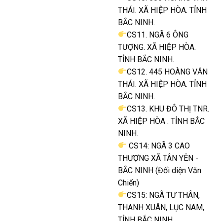
THÁI. XÃ HIỆP HÒA. TỈNH
BẮC NINH.
CS11. NGÃ 6 ÔNG
TƯỢNG. XÃ HIỆP HÒA.
TỈNH BẮC NINH.
CS12. 445 HOÀNG VĂN
THÁI. XÃ HIỆP HÒA. TỈNH
BẮC NINH.
CS13. KHU ĐÔ THỊ TNR.
XÃ HIỆP HÒA . TỈNH BẮC
NINH.
CS14: NGÃ 3 CAO
THƯỢNG XÃ TÂN YÊN -
BẮC NINH (Đối diện Văn
Chiến)
CS15: NGÃ TƯ THÂN,
THANH XUÂN, LỤC NAM,
TỈNH BẮC NINH