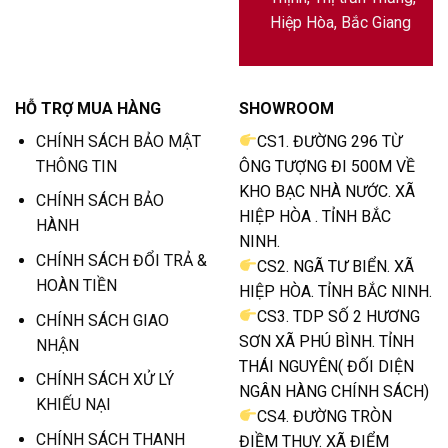
Hiệp Hòa, Bắc Giang
HỖ TRỢ MUA HÀNG
SHOWROOM
CHÍNH SÁCH BẢO MẬT
CS1. ĐƯỜNG 296 TỪ
THÔNG TIN
ÔNG TƯỢNG ĐI 500M VỀ
KHO BẠC NHÀ NƯỚC. XÃ
CHÍNH SÁCH BẢO
HIỆP HÒA . TỈNH BẮC
HÀNH
NINH.
CHÍNH SÁCH ĐỔI TRẢ &
CS2. NGÃ TƯ BIỂN. XÃ
HOÀN TIỀN
HIỆP HÒA. TỈNH BẮC NINH.
CS3. TDP SỐ 2 HƯƠNG
CHÍNH SÁCH GIAO
SƠN XÃ PHÚ BÌNH. TỈNH
NHẬN
THÁI NGUYÊN( ĐỐI DIỆN
CHÍNH SÁCH XỬ LÝ
NGÂN HÀNG CHÍNH SÁCH)
KHIẾU NẠI
CS4. ĐƯỜNG TRÒN
CHÍNH SÁCH THANH
ĐIỀM THỤY. XÃ ĐIỂM