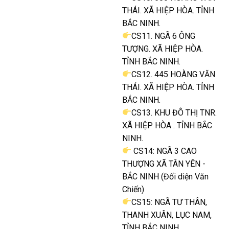
THÁI. XÃ HIỆP HÒA. TỈNH
BẮC NINH.
CS11. NGÃ 6 ÔNG
TƯỢNG. XÃ HIỆP HÒA.
TỈNH BẮC NINH.
CS12. 445 HOÀNG VĂN
THÁI. XÃ HIỆP HÒA. TỈNH
BẮC NINH.
CS13. KHU ĐÔ THỊ TNR.
XÃ HIỆP HÒA . TỈNH BẮC
NINH.
CS14: NGÃ 3 CAO
THƯỢNG XÃ TÂN YÊN -
BẮC NINH (Đối diện Văn
Chiến)
CS15: NGÃ TƯ THÂN,
THANH XUÂN, LỤC NAM,
TỈNH BẮC NINH