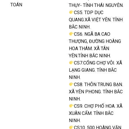
TOÁN
THỤY- TỈNH THÁI NGUYÊN.
CS5. TDP DỤC
QUANG.XÃ VIỆT YÊN. TỈNH
BẮC NINH.
CS6. NGÃ BA CAO
THƯỢNG, ĐƯỜNG HOÀNG
HOA THÁM. XÃ TÂN
YÊN.TỈNH BẮC NINH.
CS7.CỔNG CHỢ VÔI. XÃ
LẠNG GIANG. TỈNH BẮC
NINH.
CS8. THÔN TRUNG BẠN.
XÃ YÊN PHONG. TỈNH BẮC
NINH.
CS9. CHỢ PHỐ HOA. XÃ
XUÂN CẨM. TỈNH BẮC
NINH.
CS10. 500 HOÀNG VĂN