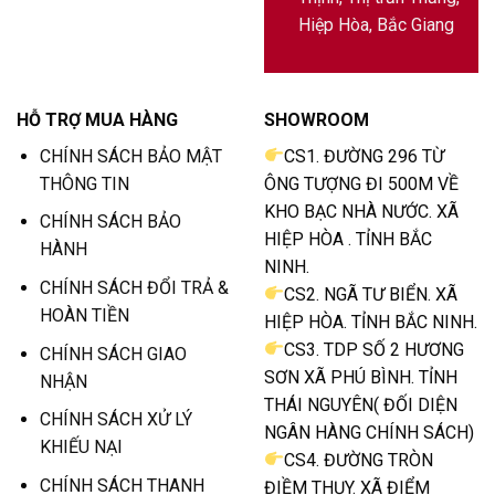
Hiệp Hòa, Bắc Giang
HỖ TRỢ MUA HÀNG
SHOWROOM
CHÍNH SÁCH BẢO MẬT
CS1. ĐƯỜNG 296 TỪ
THÔNG TIN
ÔNG TƯỢNG ĐI 500M VỀ
KHO BẠC NHÀ NƯỚC. XÃ
CHÍNH SÁCH BẢO
HIỆP HÒA . TỈNH BẮC
HÀNH
NINH.
CHÍNH SÁCH ĐỔI TRẢ &
CS2. NGÃ TƯ BIỂN. XÃ
HOÀN TIỀN
HIỆP HÒA. TỈNH BẮC NINH.
CS3. TDP SỐ 2 HƯƠNG
CHÍNH SÁCH GIAO
SƠN XÃ PHÚ BÌNH. TỈNH
NHẬN
THÁI NGUYÊN( ĐỐI DIỆN
CHÍNH SÁCH XỬ LÝ
NGÂN HÀNG CHÍNH SÁCH)
KHIẾU NẠI
CS4. ĐƯỜNG TRÒN
CHÍNH SÁCH THANH
ĐIỀM THỤY. XÃ ĐIỂM