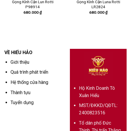
Gọng Kính Cận Lun Rotti
Gọng Kính Cận Luna Rotti
P98914
LR2824
680.000
₫
680.000
₫
VỀ HIẾU HẢO
Giới thiệu
Quá trình phát triển
Hệ thống cửa hàng
Hộ Kinh Doanh Tô
Thành tựu
Xuân Hiếu
Tuyển dụng
MST/ĐKKD/QĐTL:
2400823516
Tổ dân phố Đức
Thịnh, Thị trấn Thắng,