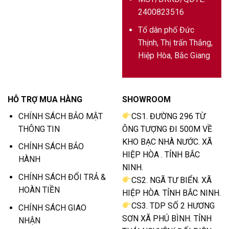
2400823516
Tổ dân phố Đức
Thịnh, Thị trấn Thắng,
Hiệp Hòa, Bắc Giang
HỖ TRỢ MUA HÀNG
SHOWROOM
CHÍNH SÁCH BẢO MẬT
CS1. ĐƯỜNG 296 TỪ
THÔNG TIN
ÔNG TƯỢNG ĐI 500M VỀ
KHO BẠC NHÀ NƯỚC. XÃ
CHÍNH SÁCH BẢO
HIỆP HÒA . TỈNH BẮC
HÀNH
NINH.
CHÍNH SÁCH ĐỔI TRẢ &
CS2. NGÃ TƯ BIỂN. XÃ
HOÀN TIỀN
HIỆP HÒA. TỈNH BẮC NINH.
CS3. TDP SỐ 2 HƯƠNG
CHÍNH SÁCH GIAO
SƠN XÃ PHÚ BÌNH. TỈNH
NHẬN