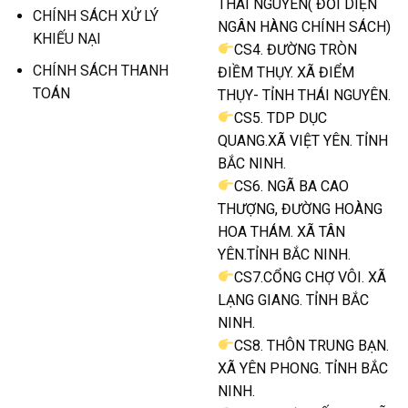
THÁI NGUYÊN( ĐỐI DIỆN
CHÍNH SÁCH XỬ LÝ
NGÂN HÀNG CHÍNH SÁCH)
KHIẾU NẠI
CS4. ĐƯỜNG TRÒN
CHÍNH SÁCH THANH
ĐIỀM THỤY. XÃ ĐIỂM
TOÁN
THỤY- TỈNH THÁI NGUYÊN.
CS5. TDP DỤC
QUANG.XÃ VIỆT YÊN. TỈNH
BẮC NINH.
CS6. NGÃ BA CAO
THƯỢNG, ĐƯỜNG HOÀNG
HOA THÁM. XÃ TÂN
YÊN.TỈNH BẮC NINH.
CS7.CỔNG CHỢ VÔI. XÃ
LẠNG GIANG. TỈNH BẮC
NINH.
CS8. THÔN TRUNG BẠN.
XÃ YÊN PHONG. TỈNH BẮC
NINH.