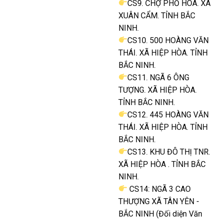
CS9. CHỢ PHỐ HOA. XÃ
XUÂN CẨM. TỈNH BẮC
NINH.
CS10. 500 HOÀNG VĂN
THÁI. XÃ HIỆP HÒA. TỈNH
BẮC NINH.
CS11. NGÃ 6 ÔNG
TƯỢNG. XÃ HIỆP HÒA.
TỈNH BẮC NINH.
CS12. 445 HOÀNG VĂN
THÁI. XÃ HIỆP HÒA. TỈNH
BẮC NINH.
CS13. KHU ĐÔ THỊ TNR.
XÃ HIỆP HÒA . TỈNH BẮC
NINH.
CS14: NGÃ 3 CAO
THƯỢNG XÃ TÂN YÊN -
BẮC NINH (Đối diện Văn