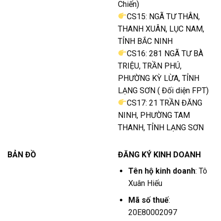
Chiến)
CS15: NGÃ TƯ THÂN,
THANH XUÂN, LỤC NAM,
TỈNH BẮC NINH
CS16: 281 NGÃ TƯ BÀ
TRIỆU, TRẦN PHÚ,
PHƯỜNG KỲ LỪA, TỈNH
LẠNG SƠN ( Đối diện FPT)
CS17: 21 TRẦN ĐĂNG
NINH, PHƯỜNG TAM
THANH, TỈNH LẠNG SƠN
BẢN ĐỒ
ĐĂNG KÝ KINH DOANH
Tên hộ kinh doanh
: Tô
Xuân Hiếu
Mã số thuế
:
20E80002097