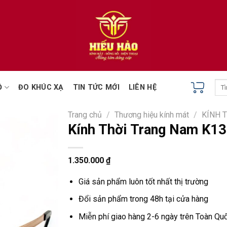
Tìm
Ồ
ĐO KHÚC XẠ
TIN TỨC MỚI
LIÊN HỆ
kiếm
Trang chủ
/
Thương hiệu kính mát
/
KÍNH 
Kính Thời Trang Nam K1
1.350.000
₫
Giá sản phẩm luôn tốt nhất thị trường
Đổi sản phẩm trong 48h tại cửa hàng
Miễn phí giao hàng 2-6 ngày trên Toàn Quô