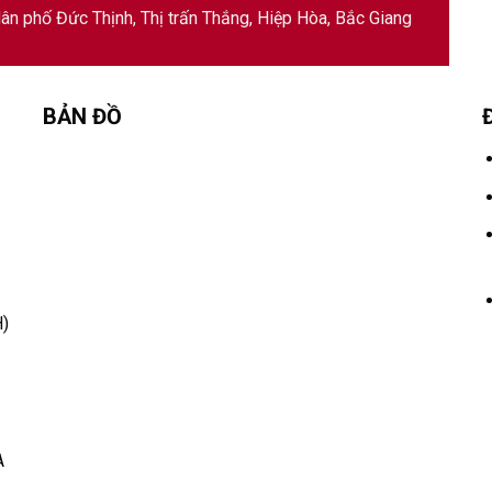
ân phố Đức Thịnh, Thị trấn Thắng, Hiệp Hòa, Bắc Giang
BẢN ĐỒ
)
A