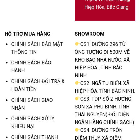
Hiệp Hòa, Bắc Giang
HỖ TRỢ MUA HÀNG
SHOWROOM
CHÍNH SÁCH BẢO MẬT
CS1. ĐƯỜNG 296 TỪ
THÔNG TIN
ÔNG TƯỢNG ĐI 500M VỀ
KHO BẠC NHÀ NƯỚC. XÃ
CHÍNH SÁCH BẢO
HIỆP HÒA . TỈNH BẮC
HÀNH
NINH.
CHÍNH SÁCH ĐỔI TRẢ &
CS2. NGÃ TƯ BIỂN. XÃ
HOÀN TIỀN
HIỆP HÒA. TỈNH BẮC NINH.
CS3. TDP SỐ 2 HƯƠNG
CHÍNH SÁCH GIAO
SƠN XÃ PHÚ BÌNH. TỈNH
NHẬN
THÁI NGUYÊN( ĐỐI DIỆN
CHÍNH SÁCH XỬ LÝ
NGÂN HÀNG CHÍNH SÁCH)
KHIẾU NẠI
CS4. ĐƯỜNG TRÒN
CHÍNH SÁCH THANH
ĐIỀM THỤY. XÃ ĐIỂM