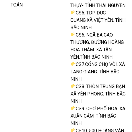
TOÁN
THỤY- TỈNH THÁI NGUYÊN.
CS5. TDP DỤC
QUANG.XÃ VIỆT YÊN. TỈNH
BẮC NINH.
CS6. NGÃ BA CAO
THƯỢNG, ĐƯỜNG HOÀNG
HOA THÁM. XÃ TÂN
YÊN.TỈNH BẮC NINH.
CS7.CỔNG CHỢ VÔI. XÃ
LẠNG GIANG. TỈNH BẮC
NINH.
CS8. THÔN TRUNG BẠN.
XÃ YÊN PHONG. TỈNH BẮC
NINH.
CS9. CHỢ PHỐ HOA. XÃ
XUÂN CẨM. TỈNH BẮC
NINH.
CS10. 500 HOÀNG VĂN