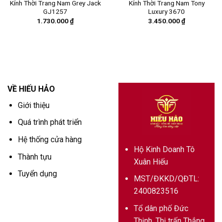
Kính Thời Trang Nam Grey Jack
Kính Thời Trang Nam Tony
GJ1257
Luxury 3670
1.730.000
₫
3.450.000
₫
VỀ HIẾU HẢO
Giới thiệu
Quá trình phát triển
Hệ thống cửa hàng
Hộ Kinh Doanh Tô
Thành tựu
Xuân Hiếu
Tuyển dụng
MST/ĐKKD/QĐTL:
2400823516
Tổ dân phố Đức
Thịnh, Thị trấn Thắng,