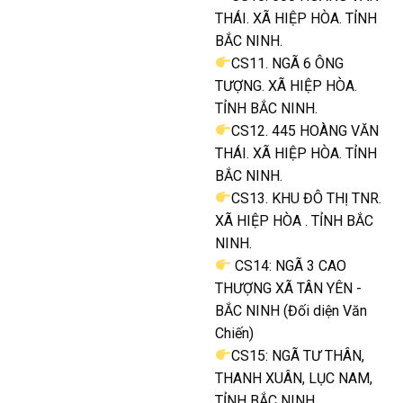
THÁI. XÃ HIỆP HÒA. TỈNH
BẮC NINH.
CS11. NGÃ 6 ÔNG
TƯỢNG. XÃ HIỆP HÒA.
TỈNH BẮC NINH.
CS12. 445 HOÀNG VĂN
THÁI. XÃ HIỆP HÒA. TỈNH
BẮC NINH.
CS13. KHU ĐÔ THỊ TNR.
XÃ HIỆP HÒA . TỈNH BẮC
NINH.
CS14: NGÃ 3 CAO
THƯỢNG XÃ TÂN YÊN -
BẮC NINH (Đối diện Văn
Chiến)
CS15: NGÃ TƯ THÂN,
THANH XUÂN, LỤC NAM,
TỈNH BẮC NINH