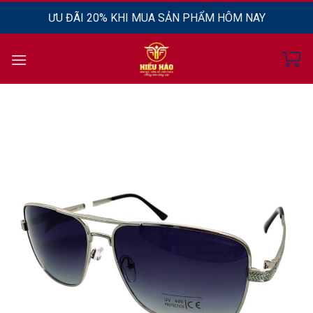
Chuyển
ƯU ĐÃI 20% KHI MUA SẢN PHẨM HÔM NAY
đến
nội
dung