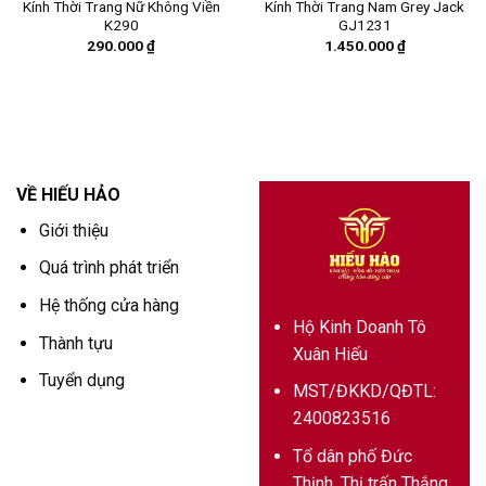
Kính Thời Trang Nữ Không Viền
Kính Thời Trang Nam Grey Jack
K290
GJ1231
290.000
₫
1.450.000
₫
VỀ HIẾU HẢO
Giới thiệu
Quá trình phát triển
Hệ thống cửa hàng
Hộ Kinh Doanh Tô
Thành tựu
Xuân Hiếu
Tuyển dụng
MST/ĐKKD/QĐTL:
2400823516
Tổ dân phố Đức
Thịnh, Thị trấn Thắng,