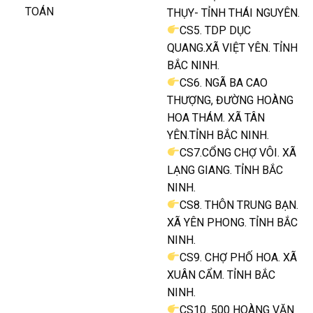
TOÁN
THỤY- TỈNH THÁI NGUYÊN.
CS5. TDP DỤC
QUANG.XÃ VIỆT YÊN. TỈNH
BẮC NINH.
CS6. NGÃ BA CAO
THƯỢNG, ĐƯỜNG HOÀNG
HOA THÁM. XÃ TÂN
YÊN.TỈNH BẮC NINH.
CS7.CỔNG CHỢ VÔI. XÃ
LẠNG GIANG. TỈNH BẮC
NINH.
CS8. THÔN TRUNG BẠN.
XÃ YÊN PHONG. TỈNH BẮC
NINH.
CS9. CHỢ PHỐ HOA. XÃ
XUÂN CẨM. TỈNH BẮC
NINH.
CS10. 500 HOÀNG VĂN