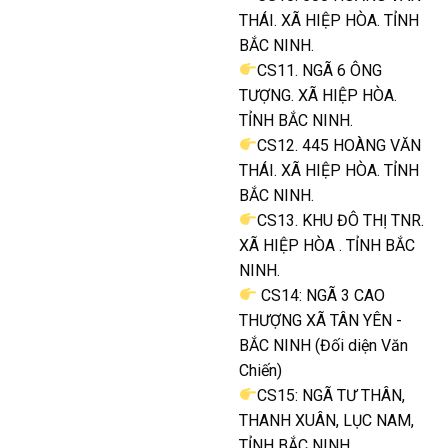
THÁI. XÃ HIỆP HÒA. TỈNH
BẮC NINH.
CS11. NGÃ 6 ÔNG
TƯỢNG. XÃ HIỆP HÒA.
TỈNH BẮC NINH.
CS12. 445 HOÀNG VĂN
THÁI. XÃ HIỆP HÒA. TỈNH
BẮC NINH.
CS13. KHU ĐÔ THỊ TNR.
XÃ HIỆP HÒA . TỈNH BẮC
NINH.
CS14: NGÃ 3 CAO
THƯỢNG XÃ TÂN YÊN -
BẮC NINH (Đối diện Văn
Chiến)
CS15: NGÃ TƯ THÂN,
THANH XUÂN, LỤC NAM,
TỈNH BẮC NINH