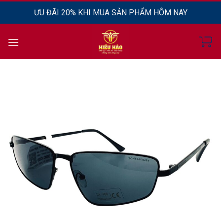
Chuyển
ƯU ĐÃI 20% KHI MUA SẢN PHẨM HÔM NAY
đến
nội
dung