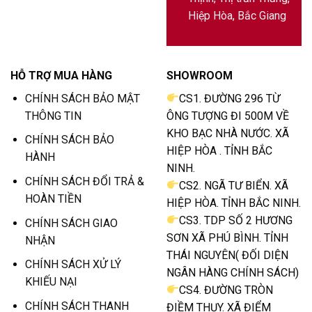
Hiệp Hòa, Bắc Giang
HỖ TRỢ MUA HÀNG
SHOWROOM
CHÍNH SÁCH BẢO MẬT
CS1. ĐƯỜNG 296 TỪ
THÔNG TIN
ÔNG TƯỢNG ĐI 500M VỀ
KHO BẠC NHÀ NƯỚC. XÃ
CHÍNH SÁCH BẢO
HIỆP HÒA . TỈNH BẮC
HÀNH
NINH.
CHÍNH SÁCH ĐỔI TRẢ &
CS2. NGÃ TƯ BIỂN. XÃ
HOÀN TIỀN
HIỆP HÒA. TỈNH BẮC NINH.
CS3. TDP SỐ 2 HƯƠNG
CHÍNH SÁCH GIAO
SƠN XÃ PHÚ BÌNH. TỈNH
NHẬN
THÁI NGUYÊN( ĐỐI DIỆN
CHÍNH SÁCH XỬ LÝ
NGÂN HÀNG CHÍNH SÁCH)
KHIẾU NẠI
CS4. ĐƯỜNG TRÒN
CHÍNH SÁCH THANH
ĐIỀM THỤY. XÃ ĐIỂM