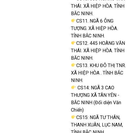
THÁI. XÃ HIỆP HÒA. TỈNH
BẮC NINH.
CS11. NGÃ 6 ÔNG
TƯỢNG. XÃ HIỆP HÒA.
TỈNH BẮC NINH.
CS12. 445 HOÀNG VĂN
THÁI. XÃ HIỆP HÒA. TỈNH
BẮC NINH.
CS13. KHU ĐÔ THỊ TNR.
XÃ HIỆP HÒA . TỈNH BẮC
NINH.
CS14: NGÃ 3 CAO
THƯỢNG XÃ TÂN YÊN -
BẮC NINH (Đối diện Văn
Chiến)
CS15: NGÃ TƯ THÂN,
THANH XUÂN, LỤC NAM,
TỈNH BẮC NINH