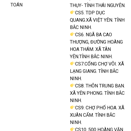
TOÁN
THỤY- TỈNH THÁI NGUYÊN.
CS5. TDP DỤC
QUANG.XÃ VIỆT YÊN. TỈNH
BẮC NINH.
CS6. NGÃ BA CAO
THƯỢNG, ĐƯỜNG HOÀNG
HOA THÁM. XÃ TÂN
YÊN.TỈNH BẮC NINH.
CS7.CỔNG CHỢ VÔI. XÃ
LẠNG GIANG. TỈNH BẮC
NINH.
CS8. THÔN TRUNG BẠN.
XÃ YÊN PHONG. TỈNH BẮC
NINH.
CS9. CHỢ PHỐ HOA. XÃ
XUÂN CẨM. TỈNH BẮC
NINH.
CS10. 500 HOÀNG VĂN