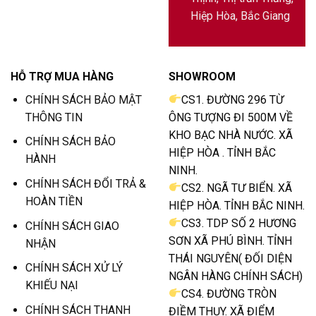
Hiệp Hòa, Bắc Giang
HỖ TRỢ MUA HÀNG
SHOWROOM
CHÍNH SÁCH BẢO MẬT
CS1. ĐƯỜNG 296 TỪ
THÔNG TIN
ÔNG TƯỢNG ĐI 500M VỀ
KHO BẠC NHÀ NƯỚC. XÃ
CHÍNH SÁCH BẢO
HIỆP HÒA . TỈNH BẮC
HÀNH
NINH.
CHÍNH SÁCH ĐỔI TRẢ &
CS2. NGÃ TƯ BIỂN. XÃ
HOÀN TIỀN
HIỆP HÒA. TỈNH BẮC NINH.
CS3. TDP SỐ 2 HƯƠNG
CHÍNH SÁCH GIAO
SƠN XÃ PHÚ BÌNH. TỈNH
NHẬN
THÁI NGUYÊN( ĐỐI DIỆN
CHÍNH SÁCH XỬ LÝ
NGÂN HÀNG CHÍNH SÁCH)
KHIẾU NẠI
CS4. ĐƯỜNG TRÒN
CHÍNH SÁCH THANH
ĐIỀM THỤY. XÃ ĐIỂM