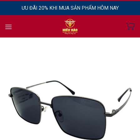
Chuyển
ƯU ĐÃI 20% KHI MUA SẢN PHẨM HÔM NAY
đến
nội
dung