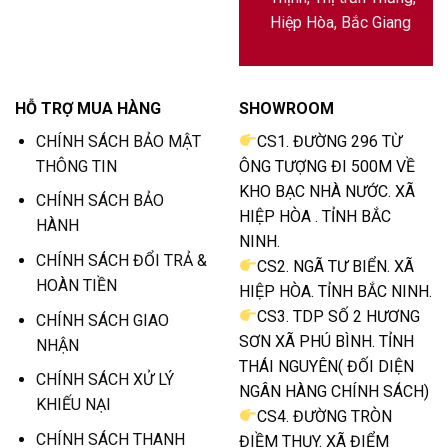
Hiệp Hòa, Bắc Giang
HỖ TRỢ MUA HÀNG
SHOWROOM
CHÍNH SÁCH BẢO MẬT
CS1. ĐƯỜNG 296 TỪ
THÔNG TIN
ÔNG TƯỢNG ĐI 500M VỀ
KHO BẠC NHÀ NƯỚC. XÃ
CHÍNH SÁCH BẢO
HIỆP HÒA . TỈNH BẮC
HÀNH
NINH.
CHÍNH SÁCH ĐỔI TRẢ &
CS2. NGÃ TƯ BIỂN. XÃ
HOÀN TIỀN
HIỆP HÒA. TỈNH BẮC NINH.
CS3. TDP SỐ 2 HƯƠNG
CHÍNH SÁCH GIAO
SƠN XÃ PHÚ BÌNH. TỈNH
NHẬN
THÁI NGUYÊN( ĐỐI DIỆN
CHÍNH SÁCH XỬ LÝ
NGÂN HÀNG CHÍNH SÁCH)
KHIẾU NẠI
CS4. ĐƯỜNG TRÒN
CHÍNH SÁCH THANH
ĐIỀM THỤY. XÃ ĐIỂM