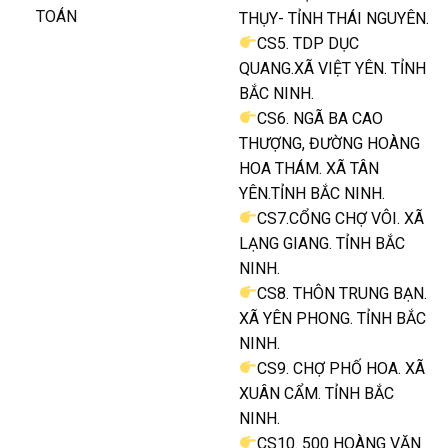
TOÁN
THỤY- TỈNH THÁI NGUYÊN.
CS5. TDP DỤC
QUANG.XÃ VIỆT YÊN. TỈNH
BẮC NINH.
CS6. NGÃ BA CAO
THƯỢNG, ĐƯỜNG HOÀNG
HOA THÁM. XÃ TÂN
YÊN.TỈNH BẮC NINH.
CS7.CỔNG CHỢ VÔI. XÃ
LẠNG GIANG. TỈNH BẮC
NINH.
CS8. THÔN TRUNG BẠN.
XÃ YÊN PHONG. TỈNH BẮC
NINH.
CS9. CHỢ PHỐ HOA. XÃ
XUÂN CẨM. TỈNH BẮC
NINH.
CS10. 500 HOÀNG VĂN