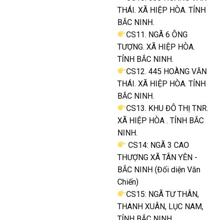
THÁI. XÃ HIỆP HÒA. TỈNH
BẮC NINH.
CS11. NGÃ 6 ÔNG
TƯỢNG. XÃ HIỆP HÒA.
TỈNH BẮC NINH.
CS12. 445 HOÀNG VĂN
THÁI. XÃ HIỆP HÒA. TỈNH
BẮC NINH.
CS13. KHU ĐÔ THỊ TNR.
XÃ HIỆP HÒA . TỈNH BẮC
NINH.
CS14: NGÃ 3 CAO
THƯỢNG XÃ TÂN YÊN -
BẮC NINH (Đối diện Văn
Chiến)
CS15: NGÃ TƯ THÂN,
THANH XUÂN, LỤC NAM,
TỈNH BẮC NINH