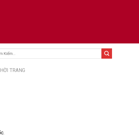
:
THỜI TRANG
́c.