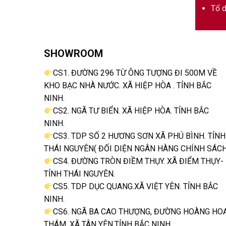
Tổ d
SHOWROOM
CS1. ĐƯỜNG 296 TỪ ÔNG TƯỢNG ĐI 500M VỀ
KHO BẠC NHÀ NƯỚC. XÃ HIỆP HÒA . TỈNH BẮC
NINH.
CS2. NGÃ TƯ BIỂN. XÃ HIỆP HÒA. TỈNH BẮC
NINH.
CS3. TDP SỐ 2 HƯƠNG SƠN XÃ PHÚ BÌNH. TỈNH
THÁI NGUYÊN( ĐỐI DIỆN NGÂN HÀNG CHÍNH SÁCH
CS4. ĐƯỜNG TRÒN ĐIỀM THỤY. XÃ ĐIỂM THỤY-
TỈNH THÁI NGUYÊN.
CS5. TDP DỤC QUANG.XÃ VIỆT YÊN. TỈNH BẮC
NINH.
CS6. NGÃ BA CAO THƯỢNG, ĐƯỜNG HOÀNG HO
THÁM. XÃ TÂN YÊN.TỈNH BẮC NINH.