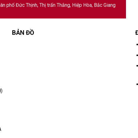
ân phố Đức Thịnh, Thị trấn Thắng, Hiệp Hòa, Bắc Giang
BẢN ĐỒ
)
A