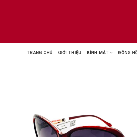
Chuyển
đến
nội
dung
TRANG CHỦ
GIỚI THIỆU
KÍNH MÁT
ĐỒNG H