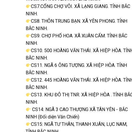
CS7.CỔNG CHỢ VÔI. XÃ LẠNG GIANG. TỈNH BẮC
NINH.
CS8. THÔN TRUNG BẠN. XÃ YÊN PHONG. TỈNH
BẮC NINH.
CS9. CHỢ PHỐ HOA. XÃ XUÂN CẨM. TỈNH BẮC
NINH.
CS10. 500 HOÀNG VĂN THÁI. XÃ HIỆP HÒA. TỈN
BẮC NINH.
CS11. NGÃ 6 ÔNG TƯỢNG. XÃ HIỆP HÒA. TỈNH
BẮC NINH.
CS12. 445 HOÀNG VĂN THÁI. XÃ HIỆP HÒA. TỈN
BẮC NINH.
CS13. KHU ĐÔ THỊ TNR. XÃ HIỆP HÒA . TỈNH BẮ
NINH.
CS14: NGÃ 3 CAO THƯỢNG XÃ TÂN YÊN - BẮC
NINH (Đối diện Văn Chiến)
CS15: NGÃ TƯ THÂN, THANH XUÂN, LỤC NAM,
TỈNH BẮC NINH