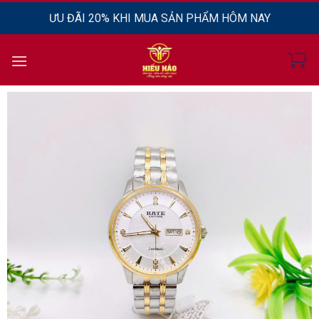
Chuyển
ƯU ĐÃI 20% KHI MUA SẢN PHẨM HÔM NAY
đến
nội
dung