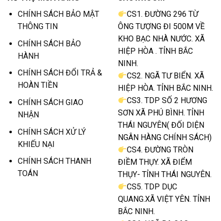
CHÍNH SÁCH BẢO MẬT
CS1. ĐƯỜNG 296 TỪ
THÔNG TIN
ÔNG TƯỢNG ĐI 500M VỀ
KHO BẠC NHÀ NƯỚC. XÃ
CHÍNH SÁCH BẢO
HIỆP HÒA . TỈNH BẮC
HÀNH
NINH.
CHÍNH SÁCH ĐỔI TRẢ &
CS2. NGÃ TƯ BIỂN. XÃ
HOÀN TIỀN
HIỆP HÒA. TỈNH BẮC NINH.
CS3. TDP SỐ 2 HƯƠNG
CHÍNH SÁCH GIAO
SƠN XÃ PHÚ BÌNH. TỈNH
NHẬN
THÁI NGUYÊN( ĐỐI DIỆN
CHÍNH SÁCH XỬ LÝ
NGÂN HÀNG CHÍNH SÁCH)
KHIẾU NẠI
CS4. ĐƯỜNG TRÒN
CHÍNH SÁCH THANH
ĐIỀM THỤY. XÃ ĐIỂM
TOÁN
THỤY- TỈNH THÁI NGUYÊN.
CS5. TDP DỤC
QUANG.XÃ VIỆT YÊN. TỈNH
BẮC NINH.