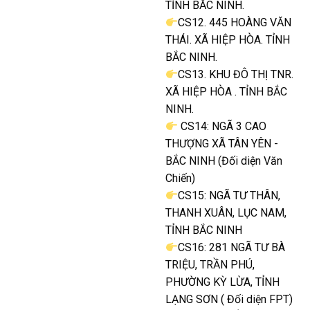
TỈNH BẮC NINH.
CS12. 445 HOÀNG VĂN
THÁI. XÃ HIỆP HÒA. TỈNH
BẮC NINH.
CS13. KHU ĐÔ THỊ TNR.
XÃ HIỆP HÒA . TỈNH BẮC
NINH.
CS14: NGÃ 3 CAO
THƯỢNG XÃ TÂN YÊN -
BẮC NINH (Đối diện Văn
Chiến)
CS15: NGÃ TƯ THÂN,
THANH XUÂN, LỤC NAM,
TỈNH BẮC NINH
CS16: 281 NGÃ TƯ BÀ
TRIỆU, TRẦN PHÚ,
PHƯỜNG KỲ LỪA, TỈNH
LẠNG SƠN ( Đối diện FPT)