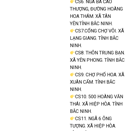
CS6. NGÃ BA CAO
THƯỢNG, ĐƯỜNG HOÀNG
HOA THÁM. XÃ TÂN
YÊN.TỈNH BẮC NINH.
CS7.CỔNG CHỢ VÔI. XÃ
LẠNG GIANG. TỈNH BẮC
NINH.
CS8. THÔN TRUNG BẠN.
XÃ YÊN PHONG. TỈNH BẮC
NINH.
CS9. CHỢ PHỐ HOA. XÃ
XUÂN CẨM. TỈNH BẮC
NINH.
CS10. 500 HOÀNG VĂN
THÁI. XÃ HIỆP HÒA. TỈNH
BẮC NINH.
CS11. NGÃ 6 ÔNG
TƯỢNG. XÃ HIỆP HÒA.