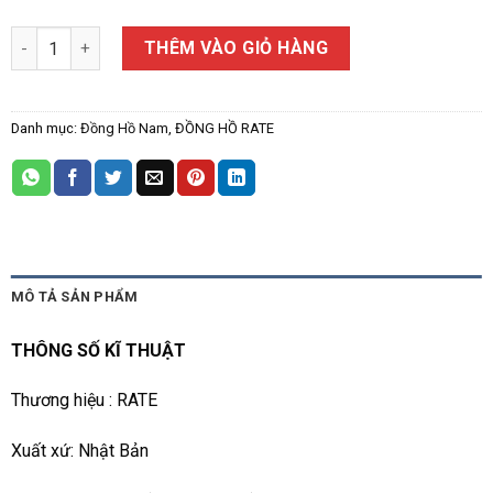
ĐỒNG HỒ NAM RATE T1839 số lượng
THÊM VÀO GIỎ HÀNG
Danh mục:
Đồng Hồ Nam
,
ĐỒNG HỒ RATE
MÔ TẢ SẢN PHẨM
THÔNG SỐ KĨ THUẬT
Thương hiệu : RATE
Xuất xứ: Nhật Bản