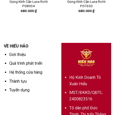
Gọng Kính Cận Luna Rotti
Gọng Kính Cận Luna Rotti
P08934
P07650
680.000
₫
680.000
₫
VỀ HIẾU HẢO
Giới thiệu
Quá trình phát triển
Hệ thống cửa hàng
Hộ Kinh Doanh Tô
Thành tựu
Xuân Hiếu
Tuyển dụng
MST/ĐKKD/QĐTL:
2400823516
Tổ dân phố Đức
Thịnh, Thị trấn Thắng,