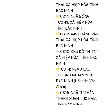
THÁI. XÃ HIỆP HÒA. TỈNH
BẮC NINH.
CS11. NGÃ 6 ÔNG
TƯỢNG. XÃ HIỆP HÒA.
TỈNH BẮC NINH.
CS12. 445 HOÀNG VĂN
THÁI. XÃ HIỆP HÒA. TỈNH
BẮC NINH.
CS13. KHU ĐÔ THỊ TNR.
XÃ HIỆP HÒA . TỈNH BẮC
NINH.
CS14: NGÃ 3 CAO
THƯỢNG XÃ TÂN YÊN -
BẮC NINH (Đối diện Văn
Chiến)
CS15: NGÃ TƯ THÂN,
THANH XUÂN, LỤC NAM,
TỈNH BẮC NINH