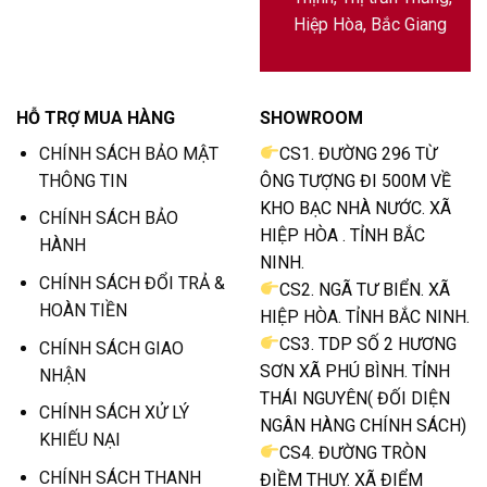
Hiệp Hòa, Bắc Giang
HỖ TRỢ MUA HÀNG
SHOWROOM
CHÍNH SÁCH BẢO MẬT
CS1. ĐƯỜNG 296 TỪ
THÔNG TIN
ÔNG TƯỢNG ĐI 500M VỀ
KHO BẠC NHÀ NƯỚC. XÃ
CHÍNH SÁCH BẢO
HIỆP HÒA . TỈNH BẮC
HÀNH
NINH.
CHÍNH SÁCH ĐỔI TRẢ &
CS2. NGÃ TƯ BIỂN. XÃ
HOÀN TIỀN
HIỆP HÒA. TỈNH BẮC NINH.
CS3. TDP SỐ 2 HƯƠNG
CHÍNH SÁCH GIAO
SƠN XÃ PHÚ BÌNH. TỈNH
NHẬN
THÁI NGUYÊN( ĐỐI DIỆN
CHÍNH SÁCH XỬ LÝ
NGÂN HÀNG CHÍNH SÁCH)
KHIẾU NẠI
CS4. ĐƯỜNG TRÒN
CHÍNH SÁCH THANH
ĐIỀM THỤY. XÃ ĐIỂM