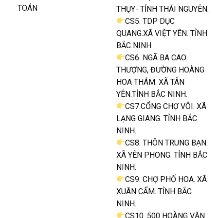
TOÁN
THỤY- TỈNH THÁI NGUYÊN.
CS5. TDP DỤC
QUANG.XÃ VIỆT YÊN. TỈNH
BẮC NINH.
CS6. NGÃ BA CAO
THƯỢNG, ĐƯỜNG HOÀNG
HOA THÁM. XÃ TÂN
YÊN.TỈNH BẮC NINH.
CS7.CỔNG CHỢ VÔI. XÃ
LẠNG GIANG. TỈNH BẮC
NINH.
CS8. THÔN TRUNG BẠN.
XÃ YÊN PHONG. TỈNH BẮC
NINH.
CS9. CHỢ PHỐ HOA. XÃ
XUÂN CẨM. TỈNH BẮC
NINH.
CS10. 500 HOÀNG VĂN