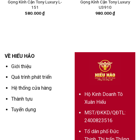
Gọng Kính Cận Tony Luxury L-
Gọng Kính Cận Tony Luxury
151
U3910
580.000
₫
980.000
₫
VỀ HIẾU HẢO
Giới thiệu
Quá trình phát triển
Hệ thống cửa hàng
Hộ Kinh Doanh Tô
Thành tựu
Xuân Hiếu
Tuyển dụng
MST/ĐKKD/QĐTL:
2400823516
Tổ dân phố Đức
Thịnh, Thị trấn Thắng,