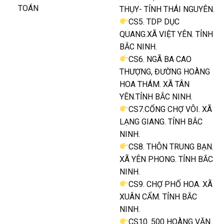
TOÁN
THỤY- TỈNH THÁI NGUYÊN.
CS5. TDP DỤC
QUANG.XÃ VIỆT YÊN. TỈNH
BẮC NINH.
CS6. NGÃ BA CAO
THƯỢNG, ĐƯỜNG HOÀNG
HOA THÁM. XÃ TÂN
YÊN.TỈNH BẮC NINH.
CS7.CỔNG CHỢ VÔI. XÃ
LẠNG GIANG. TỈNH BẮC
NINH.
CS8. THÔN TRUNG BẠN.
XÃ YÊN PHONG. TỈNH BẮC
NINH.
CS9. CHỢ PHỐ HOA. XÃ
XUÂN CẨM. TỈNH BẮC
NINH.
CS10. 500 HOÀNG VĂN