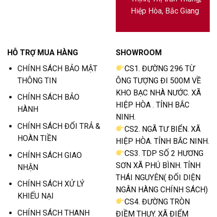
Hiệp Hòa, Bắc Giang
HỖ TRỢ MUA HÀNG
SHOWROOM
CHÍNH SÁCH BẢO MẬT
CS1. ĐƯỜNG 296 TỪ
THÔNG TIN
ÔNG TƯỢNG ĐI 500M VỀ
KHO BẠC NHÀ NƯỚC. XÃ
CHÍNH SÁCH BẢO
HIỆP HÒA . TỈNH BẮC
HÀNH
NINH.
CHÍNH SÁCH ĐỔI TRẢ &
CS2. NGÃ TƯ BIỂN. XÃ
HOÀN TIỀN
HIỆP HÒA. TỈNH BẮC NINH.
CS3. TDP SỐ 2 HƯƠNG
CHÍNH SÁCH GIAO
SƠN XÃ PHÚ BÌNH. TỈNH
NHẬN
THÁI NGUYÊN( ĐỐI DIỆN
CHÍNH SÁCH XỬ LÝ
NGÂN HÀNG CHÍNH SÁCH)
KHIẾU NẠI
CS4. ĐƯỜNG TRÒN
CHÍNH SÁCH THANH
ĐIỀM THỤY. XÃ ĐIỂM