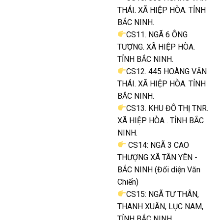
THÁI. XÃ HIỆP HÒA. TỈNH
BẮC NINH.
CS11. NGÃ 6 ÔNG
TƯỢNG. XÃ HIỆP HÒA.
TỈNH BẮC NINH.
CS12. 445 HOÀNG VĂN
THÁI. XÃ HIỆP HÒA. TỈNH
BẮC NINH.
CS13. KHU ĐÔ THỊ TNR.
XÃ HIỆP HÒA . TỈNH BẮC
NINH.
CS14: NGÃ 3 CAO
THƯỢNG XÃ TÂN YÊN -
BẮC NINH (Đối diện Văn
Chiến)
CS15: NGÃ TƯ THÂN,
THANH XUÂN, LỤC NAM,
TỈNH BẮC NINH