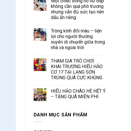
Một chiếc đồng hồ nữ đẹp
không cần quá phô trương
nhưng vẫn đủ sức tạo nên
dấu ấn riêng
Tròng kính đổi màu – tiện
lợi cho người thường
xuyên di chuyển giữa trong
nhà và ngoài trời
THAM GIA TRÒ CHƠI
KHAI TRƯƠNG HIẾU HẢO
CƠ 17 TẠI LẠNG SƠN
TRÚNG QUÀ CỰC KHỦNG
HIẾU HẢO CHÀO HÈ HẾT Ý
– TẶNG QUÀ MIỄN PHÍ
DANH MỤC SẢN PHẨM