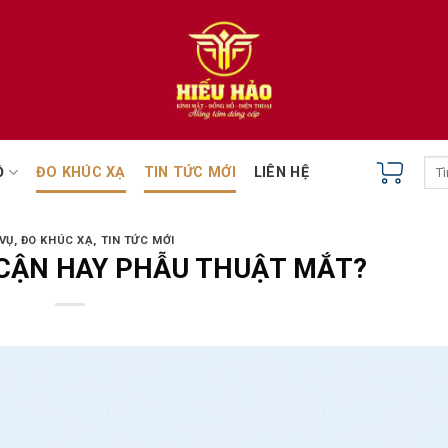
Tìm
Ồ
ĐO KHÚC XẠ
TIN TỨC MỚI
LIÊN HỆ
kiếm
VỤ
,
ĐO KHÚC XẠ
,
TIN TỨC MỚI
CẬN HAY PHẪU THUẬT MẮT?