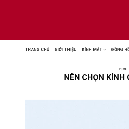
Chuyển
đến
nội
dung
TRANG CHỦ
GIỚI THIỆU
KÍNH MÁT
ĐỒNG H
DỊCH 
NÊN CHỌN KÍNH 