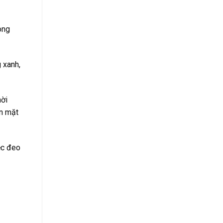
ong
 xanh,
hời
ôn mặt
ệc đeo