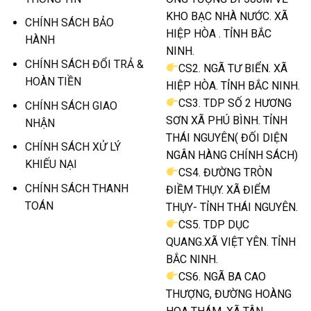
KHO BẠC NHÀ NƯỚC. XÃ
CHÍNH SÁCH BẢO
HIỆP HÒA . TỈNH BẮC
HÀNH
NINH.
CHÍNH SÁCH ĐỔI TRẢ &
CS2. NGÃ TƯ BIỂN. XÃ
HOÀN TIỀN
HIỆP HÒA. TỈNH BẮC NINH.
CS3. TDP SỐ 2 HƯƠNG
CHÍNH SÁCH GIAO
SƠN XÃ PHÚ BÌNH. TỈNH
NHẬN
THÁI NGUYÊN( ĐỐI DIỆN
CHÍNH SÁCH XỬ LÝ
NGÂN HÀNG CHÍNH SÁCH)
KHIẾU NẠI
CS4. ĐƯỜNG TRÒN
CHÍNH SÁCH THANH
ĐIỀM THỤY. XÃ ĐIỂM
TOÁN
THỤY- TỈNH THÁI NGUYÊN.
CS5. TDP DỤC
QUANG.XÃ VIỆT YÊN. TỈNH
BẮC NINH.
CS6. NGÃ BA CAO
THƯỢNG, ĐƯỜNG HOÀNG