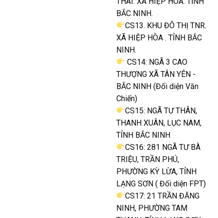
THÁI. XÃ HIỆP HÒA. TỈNH
BẮC NINH.
CS13. KHU ĐÔ THỊ TNR.
XÃ HIỆP HÒA . TỈNH BẮC
NINH.
CS14: NGÃ 3 CAO
THƯỢNG XÃ TÂN YÊN -
BẮC NINH (Đối diện Văn
Chiến)
CS15: NGÃ TƯ THÂN,
THANH XUÂN, LỤC NAM,
TỈNH BẮC NINH
CS16: 281 NGÃ TƯ BÀ
TRIỆU, TRẦN PHÚ,
PHƯỜNG KỲ LỪA, TỈNH
LẠNG SƠN ( Đối diện FPT)
CS17: 21 TRẦN ĐĂNG
NINH, PHƯỜNG TAM