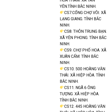
HOA THÁM. XÃ TÂN
YÊN.TỈNH BẮC NINH.
CS7.CỔNG CHỢ VÔI. XÃ
LẠNG GIANG. TỈNH BẮC
NINH.
CS8. THÔN TRUNG BẠN.
XÃ YÊN PHONG. TỈNH BẮC
NINH.
CS9. CHỢ PHỐ HOA. XÃ
XUÂN CẨM. TỈNH BẮC
NINH.
CS10. 500 HOÀNG VĂN
THÁI. XÃ HIỆP HÒA. TỈNH
BẮC NINH.
CS11. NGÃ 6 ÔNG
TƯỢNG. XÃ HIỆP HÒA.
TỈNH BẮC NINH.
CS12. 445 HOÀNG VĂN