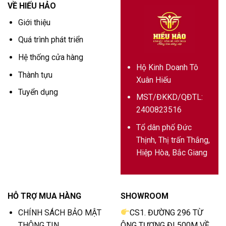
VỀ HIẾU HẢO
Giới thiệu
Quá trình phát triển
Hệ thống cửa hàng
Hộ Kinh Doanh Tô
Thành tựu
Xuân Hiếu
Tuyển dụng
MST/ĐKKD/QĐTL:
2400823516
Tổ dân phố Đức
Thịnh, Thị trấn Thắng,
Hiệp Hòa, Bắc Giang
HỖ TRỢ MUA HÀNG
SHOWROOM
CHÍNH SÁCH BẢO MẬT
CS1. ĐƯỜNG 296 TỪ
THÔNG TIN
ÔNG TƯỢNG ĐI 500M VỀ