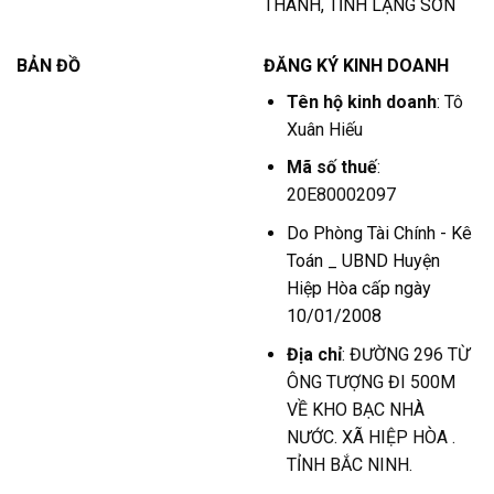
THANH, TỈNH LẠNG SƠN
BẢN ĐỒ
ĐĂNG KÝ KINH DOANH
Tên hộ kinh doanh
: Tô
Xuân Hiếu
Mã số thuế
:
20E80002097
Do Phòng Tài Chính - Kê
Toán _ UBND Huyện
Hiệp Hòa cấp ngày
10/01/2008
Địa chỉ
: ĐƯỜNG 296 TỪ
ÔNG TƯỢNG ĐI 500M
VỀ KHO BẠC NHÀ
NƯỚC. XÃ HIỆP HÒA .
TỈNH BẮC NINH.