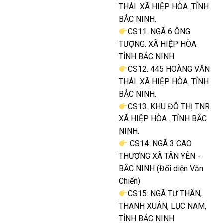
THÁI. XÃ HIỆP HÒA. TỈNH
BẮC NINH.
CS11. NGÃ 6 ÔNG
TƯỢNG. XÃ HIỆP HÒA.
TỈNH BẮC NINH.
CS12. 445 HOÀNG VĂN
THÁI. XÃ HIỆP HÒA. TỈNH
BẮC NINH.
CS13. KHU ĐÔ THỊ TNR.
XÃ HIỆP HÒA . TỈNH BẮC
NINH.
CS14: NGÃ 3 CAO
THƯỢNG XÃ TÂN YÊN -
BẮC NINH (Đối diện Văn
Chiến)
CS15: NGÃ TƯ THÂN,
THANH XUÂN, LỤC NAM,
TỈNH BẮC NINH