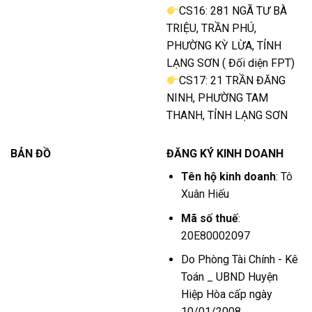
CS16: 281 NGÃ TƯ BÀ
TRIỆU, TRẦN PHÚ,
PHƯỜNG KỲ LỪA, TỈNH
LẠNG SƠN ( Đối diện FPT)
CS17: 21 TRẦN ĐĂNG
NINH, PHƯỜNG TAM
THANH, TỈNH LẠNG SƠN
BẢN ĐỒ
ĐĂNG KÝ KINH DOANH
Tên hộ kinh doanh
: Tô
Xuân Hiếu
Mã số thuế
:
20E80002097
Do Phòng Tài Chính - Kê
Toán _ UBND Huyện
Hiệp Hòa cấp ngày
10/01/2008