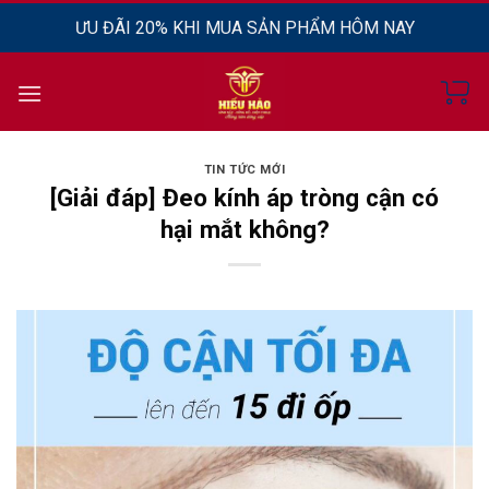
Chuyển
MIỄN PHÍ GIAO HÀNG TOÀN QUỐC
đến
nội
dung
TIN TỨC MỚI
[Giải đáp] Đeo kính áp tròng cận có
hại mắt không?