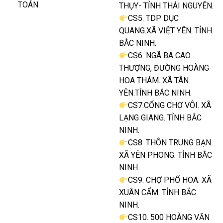
TOÁN
THỤY- TỈNH THÁI NGUYÊN.
CS5. TDP DỤC
QUANG.XÃ VIỆT YÊN. TỈNH
BẮC NINH.
CS6. NGÃ BA CAO
THƯỢNG, ĐƯỜNG HOÀNG
HOA THÁM. XÃ TÂN
YÊN.TỈNH BẮC NINH.
CS7.CỔNG CHỢ VÔI. XÃ
LẠNG GIANG. TỈNH BẮC
NINH.
CS8. THÔN TRUNG BẠN.
XÃ YÊN PHONG. TỈNH BẮC
NINH.
CS9. CHỢ PHỐ HOA. XÃ
XUÂN CẨM. TỈNH BẮC
NINH.
CS10. 500 HOÀNG VĂN