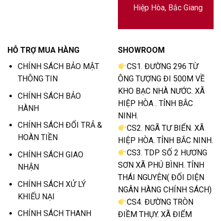
Hiệp Hòa, Bắc Giang
HỖ TRỢ MUA HÀNG
SHOWROOM
CHÍNH SÁCH BẢO MẬT
CS1. ĐƯỜNG 296 TỪ
THÔNG TIN
ÔNG TƯỢNG ĐI 500M VỀ
KHO BẠC NHÀ NƯỚC. XÃ
CHÍNH SÁCH BẢO
HIỆP HÒA . TỈNH BẮC
HÀNH
NINH.
CHÍNH SÁCH ĐỔI TRẢ &
CS2. NGÃ TƯ BIỂN. XÃ
HOÀN TIỀN
HIỆP HÒA. TỈNH BẮC NINH.
CS3. TDP SỐ 2 HƯƠNG
CHÍNH SÁCH GIAO
SƠN XÃ PHÚ BÌNH. TỈNH
NHẬN
THÁI NGUYÊN( ĐỐI DIỆN
CHÍNH SÁCH XỬ LÝ
NGÂN HÀNG CHÍNH SÁCH)
KHIẾU NẠI
CS4. ĐƯỜNG TRÒN
CHÍNH SÁCH THANH
ĐIỀM THỤY. XÃ ĐIỂM