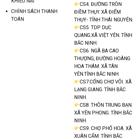
KHIẾU NẠI
CS4. ĐƯỜNG TRÒN
CHÍNH SÁCH THANH
ĐIỀM THỤY. XÃ ĐIỂM
TOÁN
THỤY- TỈNH THÁI NGUYÊN.
CS5. TDP DỤC
QUANG.XÃ VIỆT YÊN. TỈNH
BẮC NINH.
CS6. NGÃ BA CAO
THƯỢNG, ĐƯỜNG HOÀNG
HOA THÁM. XÃ TÂN
YÊN.TỈNH BẮC NINH.
CS7.CỔNG CHỢ VÔI. XÃ
LẠNG GIANG. TỈNH BẮC
NINH.
CS8. THÔN TRUNG BẠN.
XÃ YÊN PHONG. TỈNH BẮC
NINH.
CS9. CHỢ PHỐ HOA. XÃ
XUÂN CẨM. TỈNH BẮC