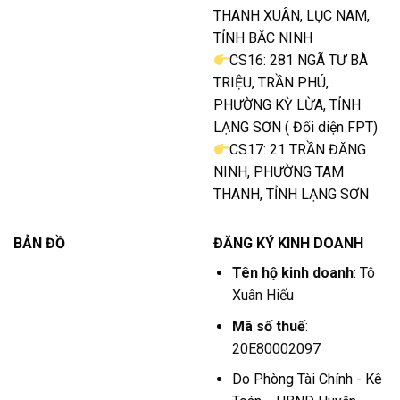
THANH XUÂN, LỤC NAM,
TỈNH BẮC NINH
CS16: 281 NGÃ TƯ BÀ
TRIỆU, TRẦN PHÚ,
PHƯỜNG KỲ LỪA, TỈNH
LẠNG SƠN ( Đối diện FPT)
CS17: 21 TRẦN ĐĂNG
NINH, PHƯỜNG TAM
THANH, TỈNH LẠNG SƠN
BẢN ĐỒ
ĐĂNG KÝ KINH DOANH
Tên hộ kinh doanh
: Tô
Xuân Hiếu
Mã số thuế
:
20E80002097
Do Phòng Tài Chính - Kê