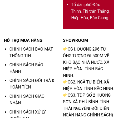
Tổ dân phố Đức
Thịnh, Thị trấn Thắng,
Hiệp Hòa, Bắc Giang
HỖ TRỢ MUA HÀNG
SHOWROOM
CHÍNH SÁCH BẢO MẬT
CS1. ĐƯỜNG 296 TỪ
THÔNG TIN
ÔNG TƯỢNG ĐI 500M VỀ
KHO BẠC NHÀ NƯỚC. XÃ
CHÍNH SÁCH BẢO
HIỆP HÒA . TỈNH BẮC
HÀNH
NINH.
CHÍNH SÁCH ĐỔI TRẢ &
CS2. NGÃ TƯ BIỂN. XÃ
HOÀN TIỀN
HIỆP HÒA. TỈNH BẮC NINH.
CS3. TDP SỐ 2 HƯƠNG
CHÍNH SÁCH GIAO
SƠN XÃ PHÚ BÌNH. TỈNH
NHẬN
THÁI NGUYÊN( ĐỐI DIỆN
CHÍNH SÁCH XỬ LÝ
NGÂN HÀNG CHÍNH SÁCH)