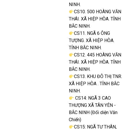
NINH.
CS10. 500 HOÀNG VĂN
THÁI. XÃ HIỆP HÒA. TỈNH
BẮC NINH.
CS11. NGÃ 6 ÔNG
TƯỢNG. XÃ HIỆP HÒA.
TỈNH BẮC NINH.
CS12. 445 HOÀNG VĂN
THÁI. XÃ HIỆP HÒA. TỈNH
BẮC NINH.
CS13. KHU ĐÔ THỊ TNR.
XÃ HIỆP HÒA . TỈNH BẮC
NINH.
CS14: NGÃ 3 CAO
THƯỢNG XÃ TÂN YÊN -
BẮC NINH (Đối diện Văn
Chiến)
CS15: NGÃ TƯ THÂN,