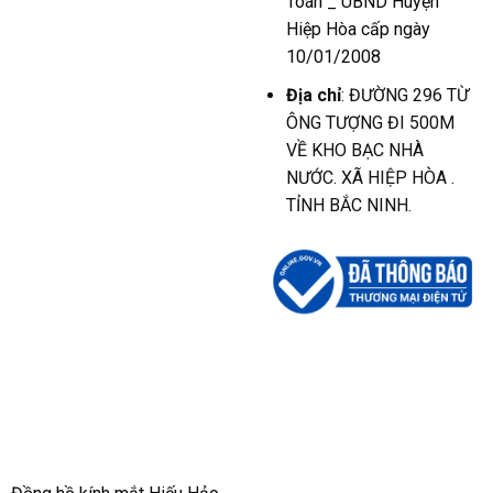
Toán _ UBND Huyện
Hiệp Hòa cấp ngày
10/01/2008
Địa chỉ
: ĐƯỜNG 296 TỪ
ÔNG TƯỢNG ĐI 500M
VỀ KHO BẠC NHÀ
NƯỚC. XÃ HIỆP HÒA .
TỈNH BẮC NINH.