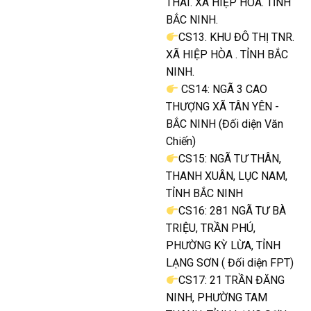
THÁI. XÃ HIỆP HÒA. TỈNH
BẮC NINH.
CS13. KHU ĐÔ THỊ TNR.
XÃ HIỆP HÒA . TỈNH BẮC
NINH.
CS14: NGÃ 3 CAO
THƯỢNG XÃ TÂN YÊN -
BẮC NINH (Đối diện Văn
Chiến)
CS15: NGÃ TƯ THÂN,
THANH XUÂN, LỤC NAM,
TỈNH BẮC NINH
CS16: 281 NGÃ TƯ BÀ
TRIỆU, TRẦN PHÚ,
PHƯỜNG KỲ LỪA, TỈNH
LẠNG SƠN ( Đối diện FPT)
CS17: 21 TRẦN ĐĂNG
NINH, PHƯỜNG TAM