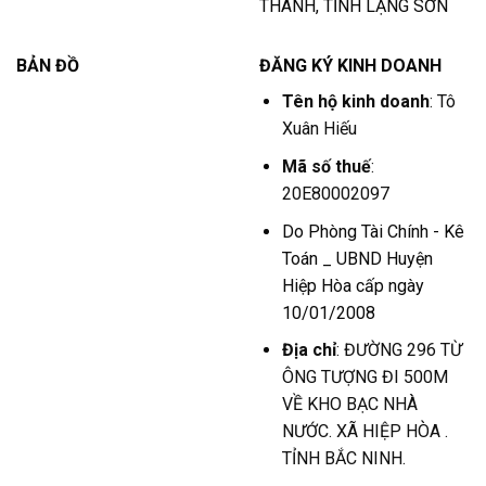
THANH, TỈNH LẠNG SƠN
BẢN ĐỒ
ĐĂNG KÝ KINH DOANH
Tên hộ kinh doanh
: Tô
Xuân Hiếu
Mã số thuế
:
20E80002097
Do Phòng Tài Chính - Kê
Toán _ UBND Huyện
Hiệp Hòa cấp ngày
10/01/2008
Địa chỉ
: ĐƯỜNG 296 TỪ
ÔNG TƯỢNG ĐI 500M
VỀ KHO BẠC NHÀ
NƯỚC. XÃ HIỆP HÒA .
TỈNH BẮC NINH.