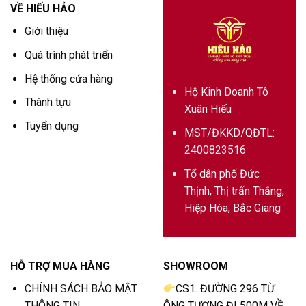
VỀ HIẾU HẢO
Giới thiệu
Quá trình phát triển
Hệ thống cửa hàng
Hộ Kinh Doanh Tô
Thành tựu
Xuân Hiếu
Tuyển dụng
MST/ĐKKD/QĐTL:
2400823516
Tổ dân phố Đức
Thịnh, Thị trấn Thắng,
Hiệp Hòa, Bắc Giang
HỖ TRỢ MUA HÀNG
SHOWROOM
CHÍNH SÁCH BẢO MẬT
CS1. ĐƯỜNG 296 TỪ
THÔNG TIN
ÔNG TƯỢNG ĐI 500M VỀ