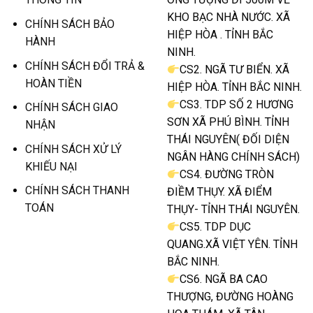
KHO BẠC NHÀ NƯỚC. XÃ
CHÍNH SÁCH BẢO
HIỆP HÒA . TỈNH BẮC
HÀNH
NINH.
CHÍNH SÁCH ĐỔI TRẢ &
CS2. NGÃ TƯ BIỂN. XÃ
HOÀN TIỀN
HIỆP HÒA. TỈNH BẮC NINH.
CS3. TDP SỐ 2 HƯƠNG
CHÍNH SÁCH GIAO
SƠN XÃ PHÚ BÌNH. TỈNH
NHẬN
THÁI NGUYÊN( ĐỐI DIỆN
CHÍNH SÁCH XỬ LÝ
NGÂN HÀNG CHÍNH SÁCH)
KHIẾU NẠI
CS4. ĐƯỜNG TRÒN
CHÍNH SÁCH THANH
ĐIỀM THỤY. XÃ ĐIỂM
TOÁN
THỤY- TỈNH THÁI NGUYÊN.
CS5. TDP DỤC
QUANG.XÃ VIỆT YÊN. TỈNH
BẮC NINH.
CS6. NGÃ BA CAO
THƯỢNG, ĐƯỜNG HOÀNG