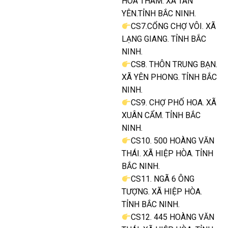
HOA THÁM. XÃ TÂN
YÊN.TỈNH BẮC NINH.
CS7.CỔNG CHỢ VÔI. XÃ
LẠNG GIANG. TỈNH BẮC
NINH.
CS8. THÔN TRUNG BẠN.
XÃ YÊN PHONG. TỈNH BẮC
NINH.
CS9. CHỢ PHỐ HOA. XÃ
XUÂN CẨM. TỈNH BẮC
NINH.
CS10. 500 HOÀNG VĂN
THÁI. XÃ HIỆP HÒA. TỈNH
BẮC NINH.
CS11. NGÃ 6 ÔNG
TƯỢNG. XÃ HIỆP HÒA.
TỈNH BẮC NINH.
CS12. 445 HOÀNG VĂN