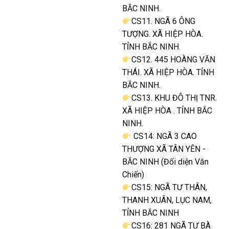
BẮC NINH.
CS11. NGÃ 6 ÔNG
TƯỢNG. XÃ HIỆP HÒA.
TỈNH BẮC NINH.
CS12. 445 HOÀNG VĂN
THÁI. XÃ HIỆP HÒA. TỈNH
BẮC NINH.
CS13. KHU ĐÔ THỊ TNR.
XÃ HIỆP HÒA . TỈNH BẮC
NINH.
CS14: NGÃ 3 CAO
THƯỢNG XÃ TÂN YÊN -
BẮC NINH (Đối diện Văn
Chiến)
CS15: NGÃ TƯ THÂN,
THANH XUÂN, LỤC NAM,
TỈNH BẮC NINH
CS16: 281 NGÃ TƯ BÀ