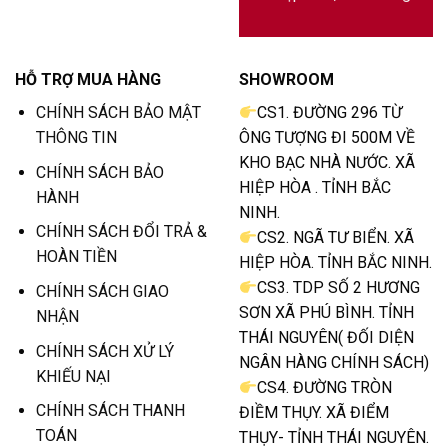
HỖ TRỢ MUA HÀNG
SHOWROOM
CHÍNH SÁCH BẢO MẬT
CS1. ĐƯỜNG 296 TỪ
THÔNG TIN
ÔNG TƯỢNG ĐI 500M VỀ
KHO BẠC NHÀ NƯỚC. XÃ
CHÍNH SÁCH BẢO
HIỆP HÒA . TỈNH BẮC
HÀNH
NINH.
CHÍNH SÁCH ĐỔI TRẢ &
CS2. NGÃ TƯ BIỂN. XÃ
HOÀN TIỀN
HIỆP HÒA. TỈNH BẮC NINH.
CS3. TDP SỐ 2 HƯƠNG
CHÍNH SÁCH GIAO
SƠN XÃ PHÚ BÌNH. TỈNH
NHẬN
THÁI NGUYÊN( ĐỐI DIỆN
CHÍNH SÁCH XỬ LÝ
NGÂN HÀNG CHÍNH SÁCH)
KHIẾU NẠI
CS4. ĐƯỜNG TRÒN
CHÍNH SÁCH THANH
ĐIỀM THỤY. XÃ ĐIỂM
TOÁN
THỤY- TỈNH THÁI NGUYÊN.