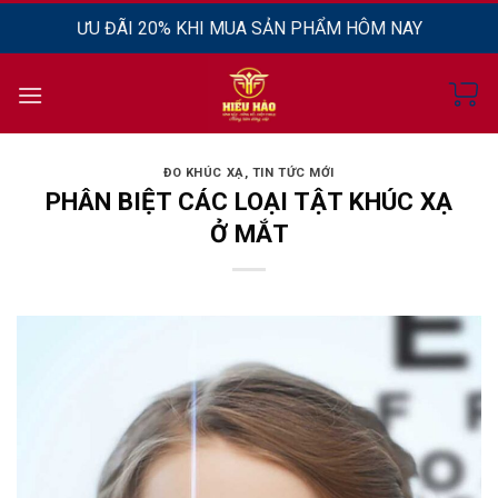
Chuyển
MIỄN PHÍ GIAO HÀNG TOÀN QUỐC
đến
nội
dung
ĐO KHÚC XẠ
,
TIN TỨC MỚI
PHÂN BIỆT CÁC LOẠI TẬT KHÚC XẠ
Ở MẮT