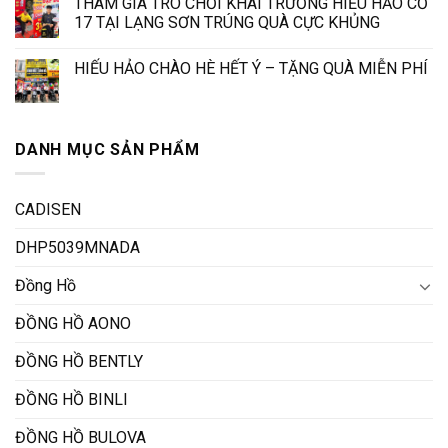
THAM GIA TRÒ CHƠI KHAI TRƯƠNG HIẾU HẢO CƠ
17 TẠI LẠNG SƠN TRÚNG QUÀ CỰC KHỦNG
HIẾU HẢO CHÀO HÈ HẾT Ý – TẶNG QUÀ MIỄN PHÍ
DANH MỤC SẢN PHẨM
CADISEN
DHP5039MNADA
Đồng Hồ
ĐỒNG HỒ AONO
ĐỒNG HỒ BENTLY
ĐỒNG HỒ BINLI
ĐỒNG HỒ BULOVA