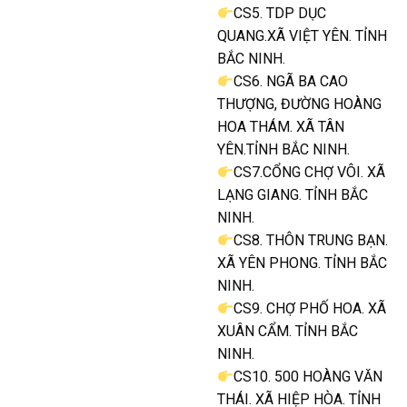
CS5. TDP DỤC
QUANG.XÃ VIỆT YÊN. TỈNH
BẮC NINH.
CS6. NGÃ BA CAO
THƯỢNG, ĐƯỜNG HOÀNG
HOA THÁM. XÃ TÂN
YÊN.TỈNH BẮC NINH.
CS7.CỔNG CHỢ VÔI. XÃ
LẠNG GIANG. TỈNH BẮC
NINH.
CS8. THÔN TRUNG BẠN.
XÃ YÊN PHONG. TỈNH BẮC
NINH.
CS9. CHỢ PHỐ HOA. XÃ
XUÂN CẨM. TỈNH BẮC
NINH.
CS10. 500 HOÀNG VĂN
THÁI. XÃ HIỆP HÒA. TỈNH